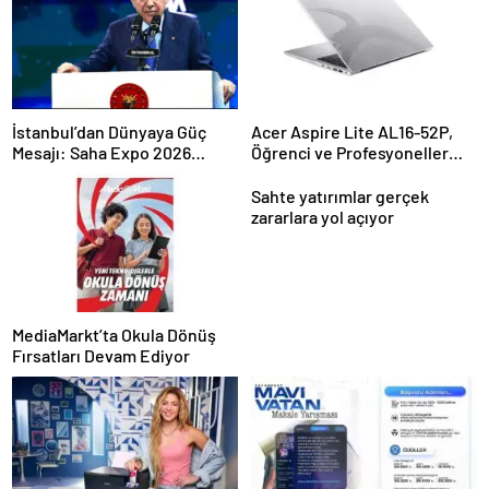
İstanbul’dan Dünyaya Güç
Acer Aspire Lite AL16-52P,
Mesajı: Saha Expo 2026
Öğrenci ve Profesyoneller
Rekorlarla Kapılarını Kapattı
İçin İdeal
Sahte yatırımlar gerçek
zararlara yol açıyor
MediaMarkt’ta Okula Dönüş
Fırsatları Devam Ediyor