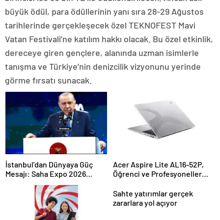
büyük ödül, para ödüllerinin yanı sıra 28-29 Ağustos
tarihlerinde gerçekleşecek özel TEKNOFEST Mavi
Vatan Festivali’ne katılım hakkı olacak. Bu özel etkinlik,
dereceye giren gençlere, alanında uzman isimlerle
tanışma ve Türkiye’nin denizcilik vizyonunu yerinde
görme fırsatı sunacak.
İstanbul’dan Dünyaya Güç
Acer Aspire Lite AL16-52P,
Mesajı: Saha Expo 2026
Öğrenci ve Profesyoneller
Rekorlarla Kapılarını Kapattı
İçin İdeal
Sahte yatırımlar gerçek
zararlara yol açıyor