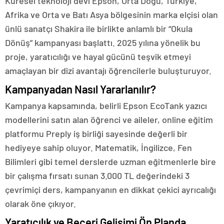
Küresel teknoloji devi Epson, Orta Doğu, Türkiye,
Afrika ve Orta ve Batı Asya bölgesinin marka elçisi olan
ünlü sanatçı Shakira ile birlikte anlamlı bir “Okula
Dönüş” kampanyası başlattı. 2025 yılına yönelik bu
proje, yaratıcılığı ve hayal gücünü teşvik etmeyi
amaçlayan bir dizi avantajı öğrencilerle buluşturuyor.
Kampanyadan Nasıl Yararlanılır?
Kampanya kapsamında, belirli Epson EcoTank yazıcı
modellerini satın alan öğrenci ve aileler, online eğitim
platformu Preply iş birliği sayesinde değerli bir
hediyeye sahip oluyor. Matematik, İngilizce, Fen
Bilimleri gibi temel derslerde uzman eğitmenlerle bire
bir çalışma fırsatı sunan 3.000 TL değerindeki 3
çevrimiçi ders, kampanyanın en dikkat çekici ayrıcalığı
olarak öne çıkıyor.
Yaratıcılık ve Beceri Gelişimi Ön Planda