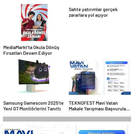
Rekorlarla Kapılarını Kapattı
İçin İdeal
Sahte yatırımlar gerçek
zararlara yol açıyor
MediaMarkt’ta Okula Dönüş
Fırsatları Devam Ediyor
Samsung Gamescom 2025’te
TEKNOFEST Mavi Vatan
Yeni G7 Monitörlerini Tanıttı
Makale Yarışması Başvuruları
Başladı