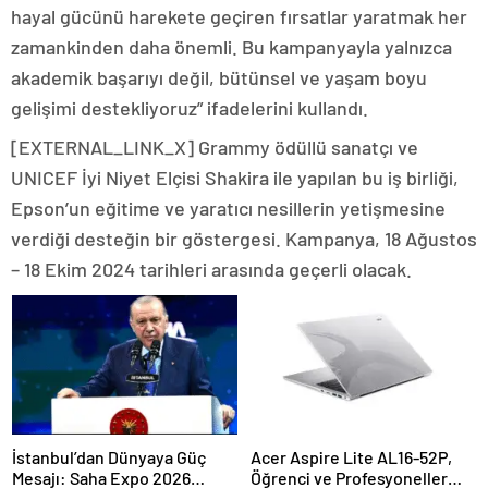
hayal gücünü harekete geçiren fırsatlar yaratmak her
zamankinden daha önemli. Bu kampanyayla yalnızca
akademik başarıyı değil, bütünsel ve yaşam boyu
gelişimi destekliyoruz” ifadelerini kullandı.
[EXTERNAL_LINK_X] Grammy ödüllü sanatçı ve
UNICEF İyi Niyet Elçisi Shakira ile yapılan bu iş birliği,
Epson’un eğitime ve yaratıcı nesillerin yetişmesine
verdiği desteğin bir göstergesi. Kampanya, 18 Ağustos
– 18 Ekim 2024 tarihleri arasında geçerli olacak.
İstanbul’dan Dünyaya Güç
Acer Aspire Lite AL16-52P,
Mesajı: Saha Expo 2026
Öğrenci ve Profesyoneller