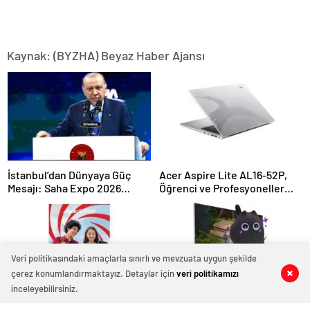
Kaynak: (BYZHA) Beyaz Haber Ajansı
İstanbul’dan Dünyaya Güç
Acer Aspire Lite AL16-52P,
Mesajı: Saha Expo 2026
Öğrenci ve Profesyoneller
Rekorlarla Kapılarını Kapattı
İçin İdeal
Veri politikasındaki amaçlarla sınırlı ve mevzuata uygun şekilde
çerez konumlandırmaktayız. Detaylar için
veri politikamızı
0
0
0
0
0
0
inceleyebilirsiniz.
MediaMarkt’ta Okula Dönüş
Samsung Gamescom 2025’te