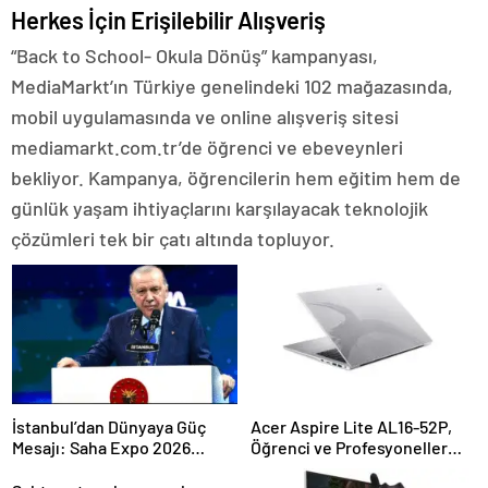
Herkes İçin Erişilebilir Alışveriş
“Back to School- Okula Dönüş” kampanyası,
MediaMarkt’ın Türkiye genelindeki 102 mağazasında,
mobil uygulamasında ve online alışveriş sitesi
mediamarkt.com.tr’de öğrenci ve ebeveynleri
bekliyor. Kampanya, öğrencilerin hem eğitim hem de
günlük yaşam ihtiyaçlarını karşılayacak teknolojik
çözümleri tek bir çatı altında topluyor.
İstanbul’dan Dünyaya Güç
Acer Aspire Lite AL16-52P,
Mesajı: Saha Expo 2026
Öğrenci ve Profesyoneller
Rekorlarla Kapılarını Kapattı
İçin İdeal