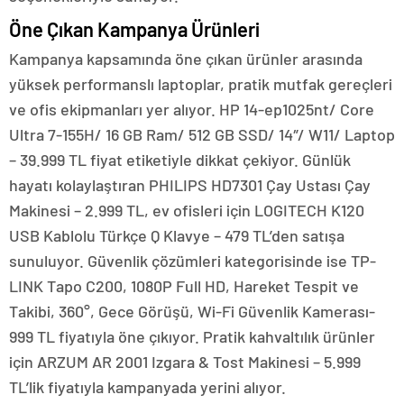
Öne Çıkan Kampanya Ürünleri
Kampanya kapsamında öne çıkan ürünler arasında
yüksek performanslı laptoplar, pratik mutfak gereçleri
ve ofis ekipmanları yer alıyor. HP 14-ep1025nt/ Core
Ultra 7-155H/ 16 GB Ram/ 512 GB SSD/ 14″/ W11/ Laptop
– 39.999 TL fiyat etiketiyle dikkat çekiyor. Günlük
hayatı kolaylaştıran PHILIPS HD7301 Çay Ustası Çay
Makinesi – 2.999 TL, ev ofisleri için LOGITECH K120
USB Kablolu Türkçe Q Klavye – 479 TL’den satışa
sunuluyor. Güvenlik çözümleri kategorisinde ise TP-
LINK Tapo C200, 1080P Full HD, Hareket Tespit ve
Takibi, 360°, Gece Görüşü, Wi-Fi Güvenlik Kamerası-
999 TL fiyatıyla öne çıkıyor. Pratik kahvaltılık ürünler
için ARZUM AR 2001 Izgara & Tost Makinesi – 5.999
TL’lik fiyatıyla kampanyada yerini alıyor.