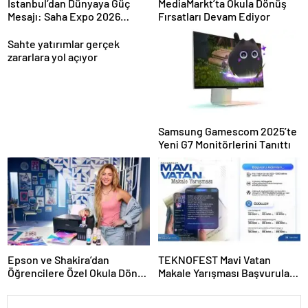
İstanbul’dan Dünyaya Güç
MediaMarkt’ta Okula Dönüş
Mesajı: Saha Expo 2026
Fırsatları Devam Ediyor
Rekorlarla Kapılarını Kapattı
Sahte yatırımlar gerçek
zararlara yol açıyor
Samsung Gamescom 2025’te
Yeni G7 Monitörlerini Tanıttı
Epson ve Shakira’dan
TEKNOFEST Mavi Vatan
Öğrencilere Özel Okula Dönüş
Makale Yarışması Başvuruları
Kampanyası
Başladı