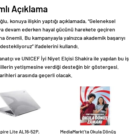
mlı Açıklama
lu, konuya ilişkin yaptığı açıklamada, “Geleneksel
maya devam ederken hayal gücünü harekete geçiren
ha önemli. Bu kampanyayla yalnızca akademik başarıyı
estekliyoruz” ifadelerini kullandı.
ı ve UNICEF İyi Niyet Elçisi Shakira ile yapılan bu iş
sillerin yetişmesine verdiği desteğin bir göstergesi.
ihleri arasında geçerli olacak.
pire Lite AL16-52P,
MediaMarkt’ta Okula Dönüş