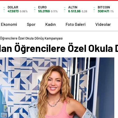
DOLAR
EURO
ALTIN
BITCOIN
47,5973
55,0769
6.513,96
3081471
0.06%
0.11%
0,28
1%
Ekonomi
Spor
Kadın
Foto Galeri
Videolar
 Öğrencilere Özel Okula Dönüş Kampanyası
dan Öğrencilere Özel Okul