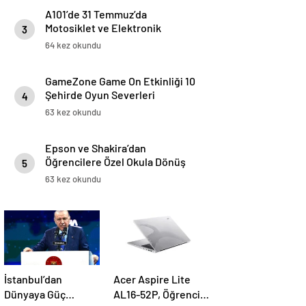
A101’de 31 Temmuz’da
Motosiklet ve Elektronik
3
Fırsatları
64 kez okundu
GameZone Game On Etkinliği 10
Şehirde Oyun Severleri
4
Buluşturuyor
63 kez okundu
Epson ve Shakira’dan
Öğrencilere Özel Okula Dönüş
5
Kampanyası
63 kez okundu
İstanbul’dan
Acer Aspire Lite
Dünyaya Güç
AL16-52P, Öğrenci