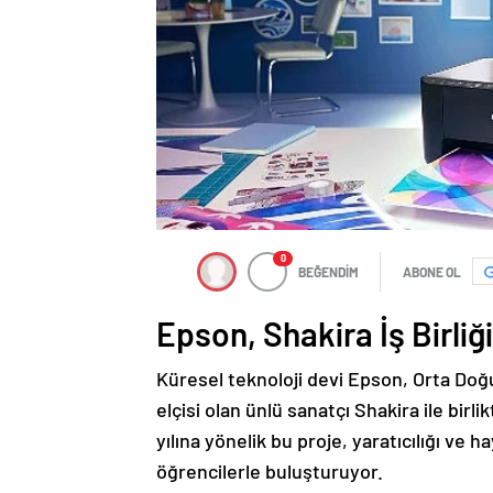
0
BEĞENDİM
ABONE OL
Epson, Shakira İş Birliğ
Küresel teknoloji devi Epson, Orta Doğu
elçisi olan ünlü sanatçı Shakira ile birl
yılına yönelik bu proje, yaratıcılığı ve 
öğrencilerle buluşturuyor.