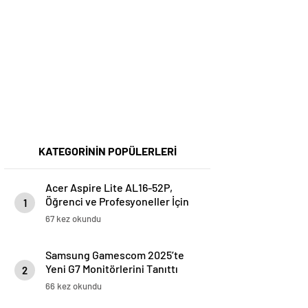
KATEGORİNİN POPÜLERLERİ
Acer Aspire Lite AL16-52P,
Öğrenci ve Profesyoneller İçin
1
İdeal
67 kez okundu
Samsung Gamescom 2025’te
Yeni G7 Monitörlerini Tanıttı
2
66 kez okundu