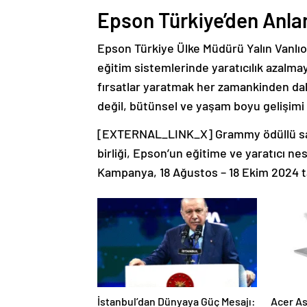
Epson Türkiye’den Anla
Epson Türkiye Ülke Müdürü Yalın Vanlıoğ
eğitim sistemlerinde yaratıcılık azal
fırsatlar yaratmak her zamankinden da
değil, bütünsel ve yaşam boyu gelişimi d
[EXTERNAL_LINK_X] Grammy ödüllü sanatç
birliği, Epson’un eğitime ve yaratıcı ne
Kampanya, 18 Ağustos – 18 Ekim 2024 tar
İstanbul’dan Dünyaya Güç Mesajı:
Acer As