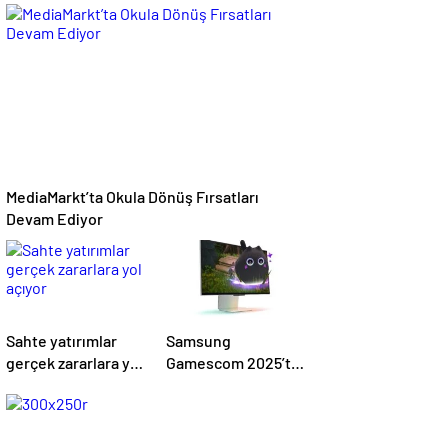
Mesajı: Saha Expo
ve Profesyoneller
2026 Rekorlarla
İçin İdeal
Kapılarını Kapattı
MediaMarkt’ta Okula Dönüş Fırsatları
Devam Ediyor
Sahte yatırımlar
Samsung
gerçek zararlara yol
Gamescom 2025’te
açıyor
Yeni G7
Monitörlerini Tanıttı