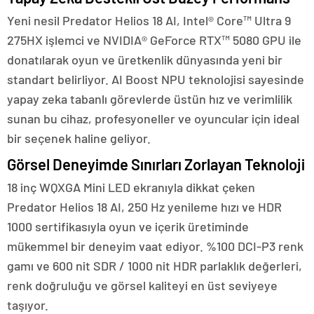
Yeni nesil Predator Helios 18 AI, Intel® Core™ Ultra 9
275HX işlemci ve NVIDIA® GeForce RTX™ 5080 GPU ile
donatılarak oyun ve üretkenlik dünyasında yeni bir
standart belirliyor. AI Boost NPU teknolojisi sayesinde
yapay zeka tabanlı görevlerde üstün hız ve verimlilik
sunan bu cihaz, profesyoneller ve oyuncular için ideal
bir seçenek haline geliyor.
Görsel Deneyimde Sınırları Zorlayan Teknoloji
18 inç WQXGA Mini LED ekranıyla dikkat çeken
Predator Helios 18 AI, 250 Hz yenileme hızı ve HDR
1000 sertifikasıyla oyun ve içerik üretiminde
mükemmel bir deneyim vaat ediyor. %100 DCI-P3 renk
gamı ve 600 nit SDR / 1000 nit HDR parlaklık değerleri,
renk doğruluğu ve görsel kaliteyi en üst seviyeye
taşıyor.