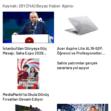
Kaynak: (BYZHA) Beyaz Haber Ajansı
İstanbul’dan Dünyaya Güç
Acer Aspire Lite AL16-52P,
Mesajı: Saha Expo 2026
Öğrenci ve Profesyoneller
Rekorlarla Kapılarını Kapattı
İçin İdeal
Sahte yatırımlar gerçek
zararlara yol açıyor
MediaMarkt’ta Okula Dönüş
Fırsatları Devam Ediyor