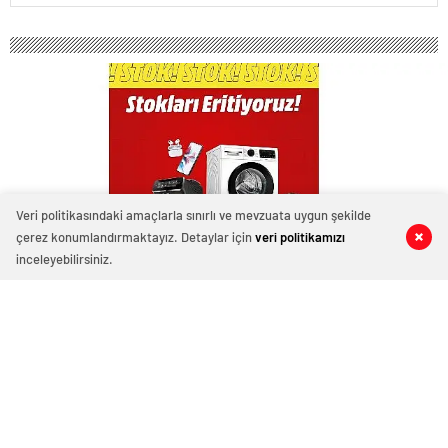
Veri politikasındaki amaçlarla sınırlı ve mevzuata uygun şekilde
çerez konumlandırmaktayız. Detaylar için
veri politikamızı
0
0
0
0
inceleyebilirsiniz.
MediaMarkt Stokları Tükenmeden
Fırsatları Kaçırmayın
Ağustos 8, 2025 08:21
ABONE OL
News