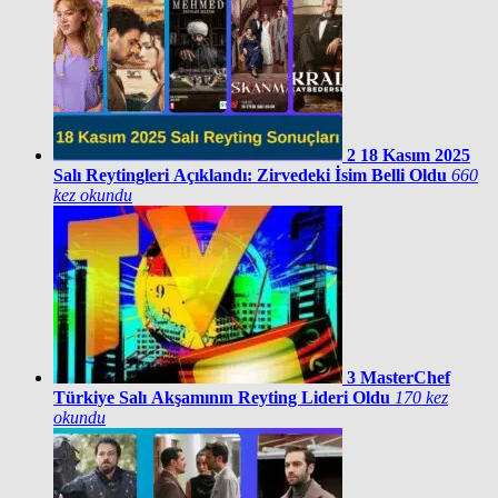
2
18 Kasım 2025
Salı Reytingleri Açıklandı: Zirvedeki İsim Belli Oldu
660
kez okundu
3
MasterChef
Türkiye Salı Akşamının Reyting Lideri Oldu
170 kez
okundu