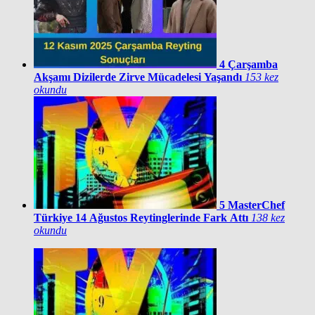
4
Çarşamba
Akşamı Dizilerde Zirve Mücadelesi Yaşandı
153 kez
okundu
5
MasterChef
Türkiye 14 Ağustos Reytinglerinde Fark Attı
138 kez
okundu