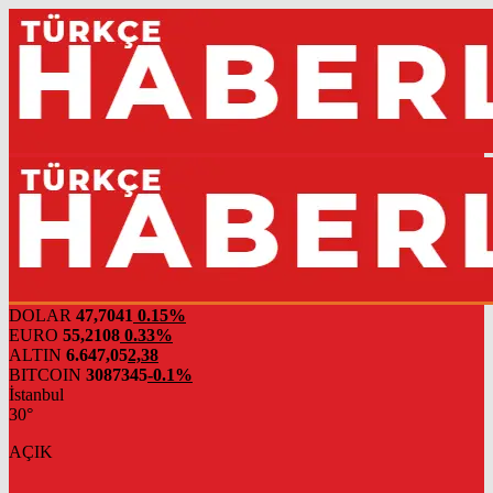
DOLAR
47,7041
0.15%
EURO
55,2108
0.33%
ALTIN
6.647,05
2,38
BITCOIN
3087345
-0.1%
İstanbul
30°
AÇIK