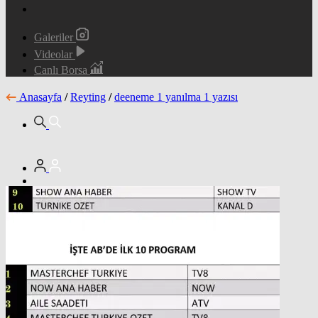
Galeriler
Videolar
Canlı Borsa
Anasayfa
/
Reyting
/
deeneme 1 yanılma 1 yazısı