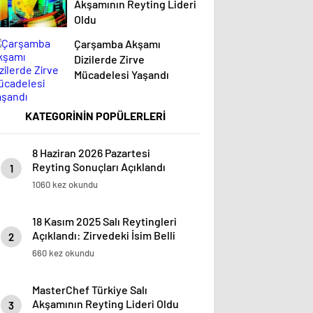
Akşamının Reyting Lideri
Oldu
Çarşamba Akşamı
Dizilerde Zirve
Mücadelesi Yaşandı
KATEGORİNİN POPÜLERLERİ
8 Haziran 2026 Pazartesi
Reyting Sonuçları Açıklandı
1
1060 kez okundu
18 Kasım 2025 Salı Reytingleri
Açıklandı: Zirvedeki İsim Belli
2
Oldu
660 kez okundu
MasterChef Türkiye Salı
Akşamının Reyting Lideri Oldu
3