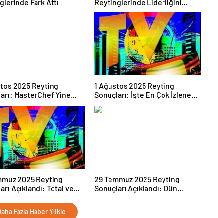
glerinde Fark Attı
Reytinglerinde Liderliğini
Sürdürdü
tos 2025 Reyting
1 Ağustos 2025 Reyting
arı: MasterChef Yine
Sonuçları: İşte En Çok İzlenen
de
10 Program
mmuz 2025 Reyting
29 Temmuz 2025 Reyting
arı Açıklandı: Total ve
Sonuçları Açıklandı: Dün
ubunda Zirvede Hangi
Akşamın En Çok İzlenen Yapımı
Yer Aldı?
Hangisi Oldu?
aha Fazla Haber Yükle