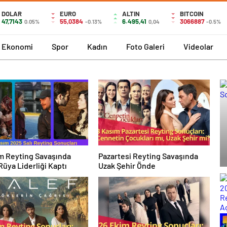
DOLAR
EURO
ALTIN
BITCOIN
47,7143
55,0384
6.495,41
3066887
0.05%
-0.13%
0,04
-0.5%
Ekonomi
Spor
Kadın
Foto Galeri
Videolar
m Reyting Savaşında
Pazartesi Reyting Savaşında
Rüya Liderliği Kaptı
Uzak Şehir Önde