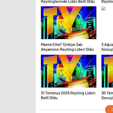
Reytinglerinde Lider Belli Oldu
Reytin
MasterChef Türkiye Salı
3 Ağus
Akşamının Reyting Lideri Oldu
Sonuçl
Zirve
31 Temmuz 2025 Reyting Lideri
30 Te
Belli Oldu
Sonuçl
AB Gr
Yapım 
D