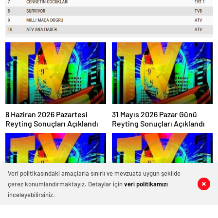
8 Haziran 2026 Pazartesi
31 Mayıs 2026 Pazar Günü
Reyting Sonuçları Açıklandı
Reyting Sonuçları Açıklandı
Veri politikasındaki amaçlarla sınırlı ve mevzuata uygun şekilde
çerez konumlandırmaktayız. Detaylar için
veri politikamızı
0
0
0
0
inceleyebilirsiniz.
27 Mart 2026 Cuma Reyting
26 Mart 2026 Perşembe
Yarışında Son Durum:
Reyting Sonuçları: Zirvenin