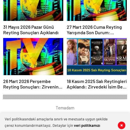
31 Mayıs 2026 Pazar Günü
27 Mart 2026 Cuma Reyting
Reyting Sonuçları Açıklandı
Yarışında Son Durum:
Sonuçlar Belli Oldu mu?
26 Mart 2026 Perşembe
18 Kasım 2025 Salı Reytingleri
Reyting Sonuçları: Zirvenin
Açıklandı: Zirvedeki İsim Belli
Sahibi Belli Oldu!
Oldu
Temadam
Veri politikasındaki amaçlarla sınırlı ve mevzuata uygun şekilde
çerez konumlandırmaktayız. Detaylar için
veri politikamızı
0
0
0
0