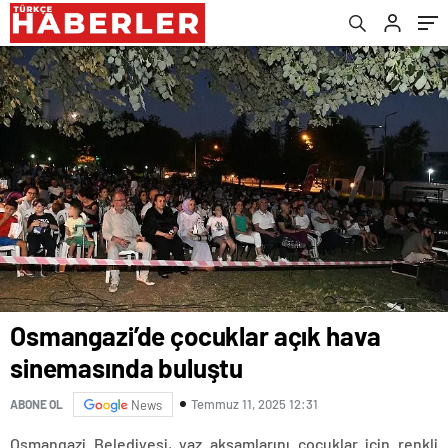
Osmangazi’de çocuklar açık hava
sinemasında buluştu
Temmuz 11, 2025 12:31
ABONE OL
News
Osmangazi Belediyesi, yaz akşamlarını çocuklar için renkli