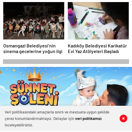
Osmangazi Belediyesi’nin
Kadıköy Belediyesi Karikatür
sinema gecelerine yoğun ilgi
Evi Yaz Atölyeleri Başladı
Veri politikasındaki amaçlarla sınırlı ve mevzuata uygun şekilde
çerez konumlandırmaktayız. Detaylar için
veri politikamızı
0
0
0
0
0
0
inceleyebilirsiniz.