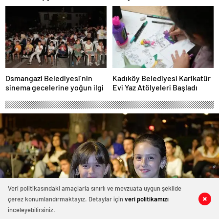
Osmangazi Belediyesi’nin
Kadıköy Belediyesi Karikatür
sinema gecelerine yoğun ilgi
Evi Yaz Atölyeleri Başladı
Veri politikasındaki amaçlarla sınırlı ve mevzuata uygun şekilde
çerez konumlandırmaktayız. Detaylar için
veri politikamızı
0
0
0
0
0
0
inceleyebilirsiniz.