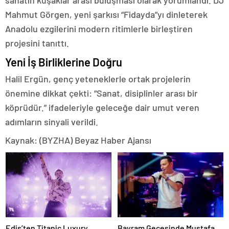
Mahmut Görgen, yeni şarkısı “Fidayda”yı dinleterek
Anadolu ezgilerini modern ritimlerle birleştiren
projesini tanıttı.
Yeni İş Birliklerine Doğru
Halil Ergün, genç yeteneklerle ortak projelerin
önemine dikkat çekti: “Sanat, disiplinler arası bir
köprüdür.” ifadeleriyle geleceğe dair umut veren
adımların sinyali verildi.
Kaynak: (BYZHA) Beyaz Haber Ajansı
Edis’ten Titanic Luxury
Bayram Gecesinde Mustafa