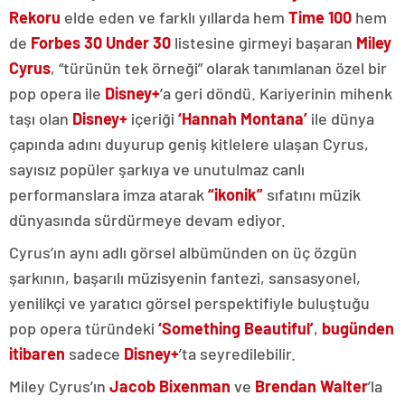
Rekoru
elde eden ve farklı yıllarda hem
Time 100
hem
de
Forbes 30 Under 30
listesine girmeyi başaran
Miley
Cyrus
, “türünün tek örneği” olarak tanımlanan özel bir
pop opera ile
Disney+
’a geri döndü. Kariyerinin mihenk
taşı olan
Disney+
içeriği
‘Hannah Montana’
ile dünya
çapında adını duyurup geniş kitlelere ulaşan Cyrus,
sayısız popüler şarkıya ve unutulmaz canlı
performanslara imza atarak
“ikonik”
sıfatını müzik
dünyasında sürdürmeye devam ediyor.
Cyrus’ın aynı adlı görsel albümünden on üç özgün
şarkının, başarılı müzisyenin fantezi, sansasyonel,
yenilikçi ve yaratıcı görsel perspektifiyle buluştuğu
pop opera türündeki
‘Something Beautiful’
,
bugünden
itibaren
sadece
Disney+
’ta seyredilebilir.
Miley Cyrus’ın
Jacob Bixenman
ve
Brendan Walter
’la