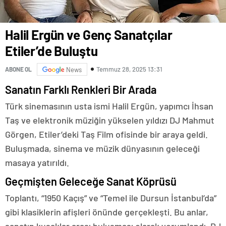
Halil Ergün ve Genç Sanatçılar
Etiler’de Buluştu
Temmuz 28, 2025 13:31
ABONE OL
News
Sanatın Farklı Renkleri Bir Arada
Türk sinemasının usta ismi Halil Ergün, yapımcı İhsan
Taş ve elektronik müziğin yükselen yıldızı DJ Mahmut
Görgen, Etiler’deki Taş Film ofisinde bir araya geldi.
Buluşmada, sinema ve müzik dünyasının geleceği
masaya yatırıldı.
Geçmişten Geleceğe Sanat Köprüsü
Toplantı, “1950 Kaçış” ve “Temel ile Dursun İstanbul’da”
gibi klasiklerin afişleri önünde gerçekleşti. Bu anlar,
sanatın kuşaklar arası buluşması olarak yorumlandı. DJ