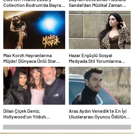
Collection Bodrum’da Bayram
Sandal’dan Müzikal Zaman
Gecesine Damga Vuran
Yolculuğu
Performans
Max Korzh Hayranlarına
Hazar Ergüçlü Sosyal
Müjde! Dünyaca Ünlü Star
Medyada Stil Yorumlarına
İstanbul’da Canlı
Neden Oldu
Performansla Hayranlarıyla
Buluşuyor
Dilan Çiçek Deniz,
Aras Aydın Venedik’te En İyi
Hollywood’un Yıldızlı
Uluslararası Oyuncu Ödülünü
Gecesinde Yer Aldı
Kazandı