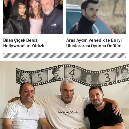
Performansla Hayranlarıyla
Buluşuyor
Dilan Çiçek Deniz,
Aras Aydın Venedik’te En İyi
Hollywood’un Yıldızlı
Uluslararası Oyuncu Ödülünü
Gecesinde Yer Aldı
Kazandı