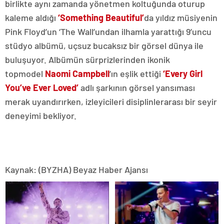
birlikte aynı zamanda yönetmen koltuğunda oturup
kaleme aldığı
‘Something Beautiful’
da yıldız müsiyenin
Pink Floyd’un ‘The Wall’undan ilhamla yarattığı 9’uncu
stüdyo albümü, uçsuz bucaksız bir görsel dünya ile
buluşuyor. Albümün sürprizlerinden ikonik
topmodel
Naomi Campbell
’ın eşlik ettiği
‘Every Girl
You’ve Ever Loved’
adlı şarkının görsel yansıması
merak uyandırırken, izleyicileri disiplinlerarası bir seyir
deneyimi bekliyor.
Kaynak: (BYZHA) Beyaz Haber Ajansı