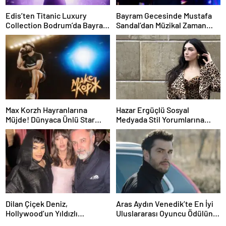
Edis’ten Titanic Luxury
Bayram Gecesinde Mustafa
Collection Bodrum’da Bayram
Sandal’dan Müzikal Zaman
Gecesine Damga Vuran
Yolculuğu
Performans
Max Korzh Hayranlarına
Hazar Ergüçlü Sosyal
Müjde! Dünyaca Ünlü Star
Medyada Stil Yorumlarına
İstanbul’da Canlı
Neden Oldu
Performansla Hayranlarıyla
Buluşuyor
Dilan Çiçek Deniz,
Aras Aydın Venedik’te En İyi
Hollywood’un Yıldızlı
Uluslararası Oyuncu Ödülünü
Gecesinde Yer Aldı
Kazandı