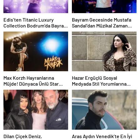
Edis’ten Titanic Luxury
Bayram Gecesinde Mustafa
Collection Bodrum’da Bayram
Sandal’dan Müzikal Zaman
Gecesine Damga Vuran
Yolculuğu
Performans
Max Korzh Hayranlarına
Hazar Ergüçlü Sosyal
Müjde! Dünyaca Ünlü Star
Medyada Stil Yorumlarına
İstanbul’da Canlı
Neden Oldu
Performansla Hayranlarıyla
Buluşuyor
Dilan Çiçek Deniz,
Aras Aydın Venedik’te En İyi