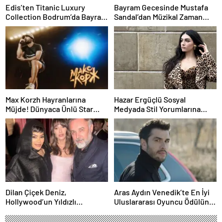
Edis’ten Titanic Luxury
Bayram Gecesinde Mustafa
Collection Bodrum’da Bayram
Sandal’dan Müzikal Zaman
Gecesine Damga Vuran
Yolculuğu
Performans
Max Korzh Hayranlarına
Hazar Ergüçlü Sosyal
Müjde! Dünyaca Ünlü Star
Medyada Stil Yorumlarına
İstanbul’da Canlı
Neden Oldu
Performansla Hayranlarıyla
Buluşuyor
Dilan Çiçek Deniz,
Aras Aydın Venedik’te En İyi
Hollywood’un Yıldızlı
Uluslararası Oyuncu Ödülünü
Gecesinde Yer Aldı
Kazandı