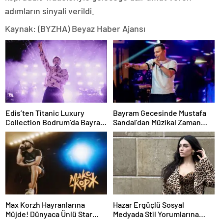
adımların sinyali verildi.
Kaynak: (BYZHA) Beyaz Haber Ajansı
Edis’ten Titanic Luxury
Bayram Gecesinde Mustafa
Collection Bodrum’da Bayram
Sandal’dan Müzikal Zaman
Gecesine Damga Vuran
Yolculuğu
Performans
Max Korzh Hayranlarına
Hazar Ergüçlü Sosyal
Müjde! Dünyaca Ünlü Star
Medyada Stil Yorumlarına