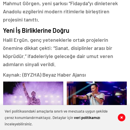
Mahmut Görgen, yeni şarkısı “Fidayda”yı dinleterek
Anadolu ezgilerini modern ritimlerle birleştiren
projesini tanıttı.
Yeni İş Birliklerine Doğru
Halil Ergün, genç yeteneklerle ortak projelerin
önemine dikkat çekti: “Sanat, disiplinler arası bir
köprüdür.” ifadeleriyle geleceğe dair umut veren
adımların sinyali verildi.
Kaynak: (BYZHA) Beyaz Haber Ajansı
Veri politikasındaki amaçlarla sınırlı ve mevzuata uygun şekilde
çerez konumlandırmaktayız. Detaylar için
veri politikamızı
0
0
0
0
0
0
0
0
0
0
0
0
0
0
0
0
0
0
0
0
inceleyebilirsiniz.
Edis’ten Titanic Luxury
Bayram Gecesinde Mustafa