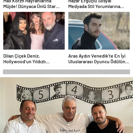
Max Korzh Hayranlarına
Hazar Ergüçlü Sosyal
Müjde! Dünyaca Ünlü Star
Medyada Stil Yorumlarına
İstanbul’da Canlı
Neden Oldu
Performansla Hayranlarıyla
Buluşuyor
Dilan Çiçek Deniz,
Aras Aydın Venedik’te En İyi
Hollywood’un Yıldızlı
Uluslararası Oyuncu Ödülünü
Gecesinde Yer Aldı
Kazandı