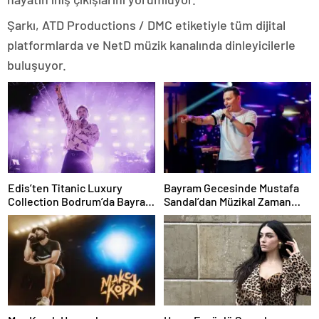
Şarkı, ATD Productions / DMC etiketiyle tüm dijital
platformlarda ve NetD müzik kanalında dinleyicilerle
buluşuyor.
Edis’ten Titanic Luxury
Bayram Gecesinde Mustafa
Collection Bodrum’da Bayram
Sandal’dan Müzikal Zaman
Gecesine Damga Vuran
Yolculuğu
Performans