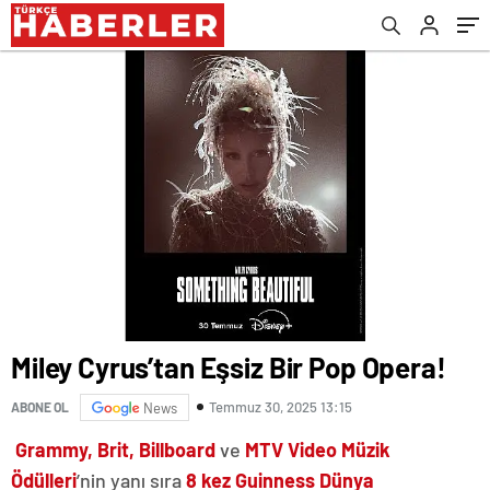
Miley Cyrus’tan Eşsiz Bir Pop Opera!
Temmuz 30, 2025 13:15
ABONE OL
News
Grammy, Brit, Billboard
ve
MTV Video Müzik
Ödülleri
’nin yanı sıra
8 kez Guinness Dünya