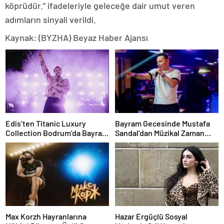
köprüdür.” ifadeleriyle geleceğe dair umut veren
adımların sinyali verildi.
Kaynak: (BYZHA) Beyaz Haber Ajansı
Edis’ten Titanic Luxury
Bayram Gecesinde Mustafa
Collection Bodrum’da Bayram
Sandal’dan Müzikal Zaman
Gecesine Damga Vuran
Yolculuğu
Performans
Max Korzh Hayranlarına
Hazar Ergüçlü Sosyal