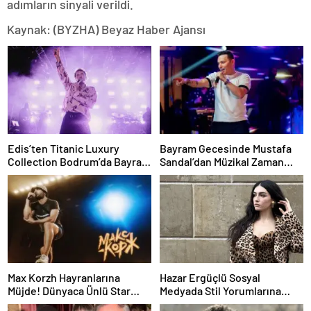
adımların sinyali verildi.
Kaynak: (BYZHA) Beyaz Haber Ajansı
Edis’ten Titanic Luxury
Bayram Gecesinde Mustafa
Collection Bodrum’da Bayram
Sandal’dan Müzikal Zaman
Gecesine Damga Vuran
Yolculuğu
Performans
Max Korzh Hayranlarına
Hazar Ergüçlü Sosyal
Müjde! Dünyaca Ünlü Star
Medyada Stil Yorumlarına
İstanbul’da Canlı
Neden Oldu