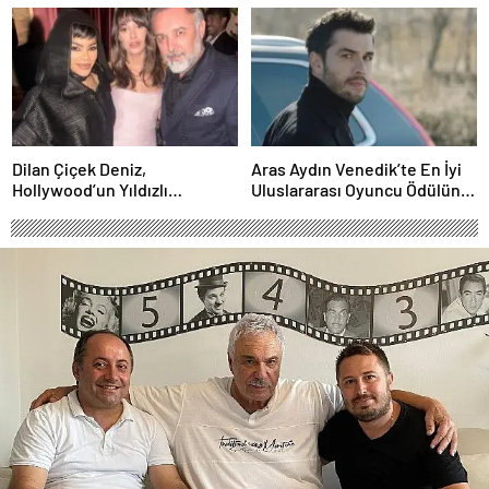
İstanbul’da Canlı
Neden Oldu
Performansla Hayranlarıyla
Buluşuyor
Dilan Çiçek Deniz,
Aras Aydın Venedik’te En İyi
Hollywood’un Yıldızlı
Uluslararası Oyuncu Ödülünü
Gecesinde Yer Aldı
Kazandı