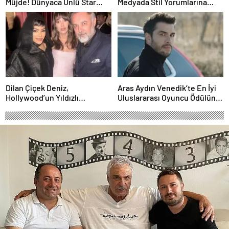
Müjde! Dünyaca Ünlü Star
Medyada Stil Yorumlarına
İstanbul’da Canlı
Neden Oldu
Performansla Hayranlarıyla
Buluşuyor
Dilan Çiçek Deniz,
Aras Aydın Venedik’te En İyi
Hollywood’un Yıldızlı
Uluslararası Oyuncu Ödülünü
Gecesinde Yer Aldı
Kazandı