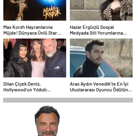
Max Korzh Hayranlarına
Hazar Ergüçlü Sosyal
Müjde! Dünyaca Ünlü Star
Medyada Stil Yorumlarına
İstanbul’da Canlı
Neden Oldu
Performansla Hayranlarıyla
Buluşuyor
Dilan Çiçek Deniz,
Aras Aydın Venedik’te En İyi
Hollywood’un Yıldızlı
Uluslararası Oyuncu Ödülünü
Gecesinde Yer Aldı
Kazandı