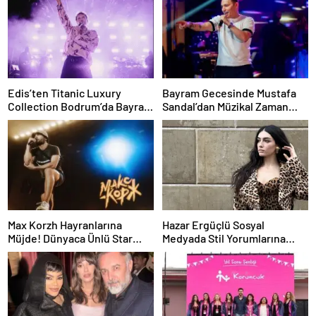
Edis’ten Titanic Luxury
Bayram Gecesinde Mustafa
Collection Bodrum’da Bayram
Sandal’dan Müzikal Zaman
Gecesine Damga Vuran
Yolculuğu
Performans
Max Korzh Hayranlarına
Hazar Ergüçlü Sosyal
Müjde! Dünyaca Ünlü Star
Medyada Stil Yorumlarına
İstanbul’da Canlı
Neden Oldu
Performansla Hayranlarıyla
Buluşuyor