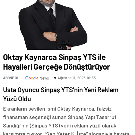
Oktay Kaynarca Sinpaş YTS ile
Hayalleri Gerçeğe Dönüştürüyor
Ağustos 11, 2025 10:53
ABONE OL
News
Usta Oyuncu Sinpaş YTS’nin Yeni Reklam
Yüzü Oldu
Ekranların sevilen ismi Oktay Kaynarca, faizsiz
finansman seçeneği sunan Sinpaş Yapı Tasarruf
Sandığı’nın (Sinpaş YTS) yeni reklam yüzü olarak
karşımıza çıkıyor. “Sen Yeter Ki İste” sloganıyla hayata