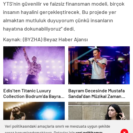
YTS’nin güvenilir ve faizsiz finansman modeli, birçok
insanın hayalini gerçekleştirecek. Bu projede yer
almaktan mutluluk duyuyorum çünkü insanların
hayatına dokunabiliyoruz” dedi.
Kaynak: (BYZHA) Beyaz Haber Ajansı
Edis’ten Titanic Luxury
Bayram Gecesinde Mustafa
Collection Bodrum’da Bayram
Sandal’dan Müzikal Zaman
Gecesine Damga Vuran
Yolculuğu
Performans
Veri politikasındaki amaçlarla sınırlı ve mevzuata uygun şekilde
çerez konumlandırmaktayız. Detaylar için
veri politikamızı
0
0
0
0
0
0
0
0