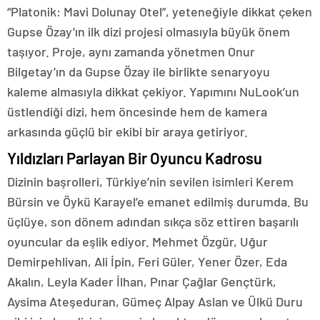
“Platonik: Mavi Dolunay Otel”, yeteneğiyle dikkat çeken
Gupse Özay’ın ilk dizi projesi olmasıyla büyük önem
taşıyor. Proje, aynı zamanda yönetmen Onur
Bilgetay’ın da Gupse Özay ile birlikte senaryoyu
kaleme almasıyla dikkat çekiyor. Yapımını NuLook’un
üstlendiği dizi, hem öncesinde hem de kamera
arkasında güçlü bir ekibi bir araya getiriyor.
Yıldızları Parlayan Bir Oyuncu Kadrosu
Dizinin başrolleri, Türkiye’nin sevilen isimleri Kerem
Bürsin ve Öykü Karayel’e emanet edilmiş durumda. Bu
üçlüye, son dönem adından sıkça söz ettiren başarılı
oyuncular da eşlik ediyor. Mehmet Özgür, Uğur
Demirpehlivan, Ali İpin, Feri Güler, Yener Özer, Eda
Akalın, Leyla Kader İlhan, Pınar Çağlar Gençtürk,
Aysima Ateşeduran, Gümeç Alpay Aslan ve Ülkü Duru