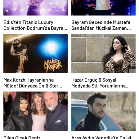
Edis’ten Titanic Luxury
Bayram Gecesinde Mustafa
Collection Bodrum’da Bayram
Sandal’dan Müzikal Zaman
Gecesine Damga Vuran
Yolculuğu
Performans
Max Korzh Hayranlarına
Hazar Ergüçlü Sosyal
Müjde! Dünyaca Ünlü Star
Medyada Stil Yorumlarına
İstanbul’da Canlı
Neden Oldu
Performansla Hayranlarıyla
Buluşuyor
Dilan Çiçek Deniz,
Aras Aydın Venedik’te En İyi