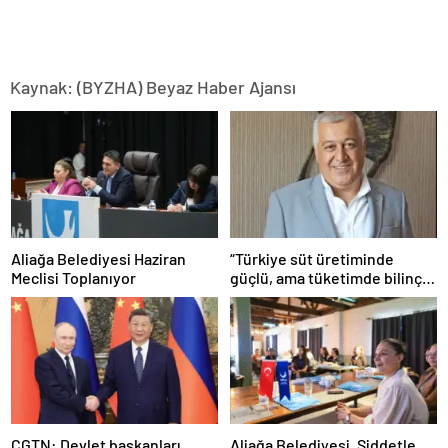
Kaynak: (BYZHA) Beyaz Haber Ajansı
Aliağa Belediyesi Haziran
“Türkiye süt üretiminde
Meclisi Toplanıyor
güçlü, ama tüketimde bilinç
şart”
CGTN: Devlet başkanları
Aliağa Belediyesi, Şiddetle