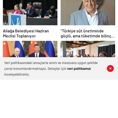
Aliağa Belediyesi Haziran
“Türkiye süt üretiminde
Meclisi Toplanıyor
güçlü, ama tüketimde bilinç
şart”
Veri politikasındaki amaçlarla sınırlı ve mevzuata uygun şekilde
çerez konumlandırmaktayız. Detaylar için
veri politikamızı
0
0
0
0
0
0
inceleyebilirsiniz.
CGTN: Devlet başkanları
Aliağa Belediyesi, Şiddetle
düzeyindeki diplomasi Çin-
Mücadele Toplantısına Ev
Rusya arasındaki büyüyen
Sahipliği Yaptı
ortaklığı güçlendiriyor