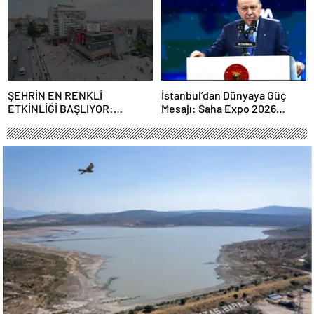
ortaklığı güçlendiriyor
ŞEHRİN EN RENKLİ
İstanbul’dan Dünyaya Güç
ETKİNLİĞİ BAŞLIYOR:
Mesajı: Saha Expo 2026
“SOKAK STİLİ GRAFFİTİ
Rekorlarla Kapılarını Kapattı
FESTİVALİ” HEYECANI
GAZİOSMANPAŞA’DA
YAŞANACAK