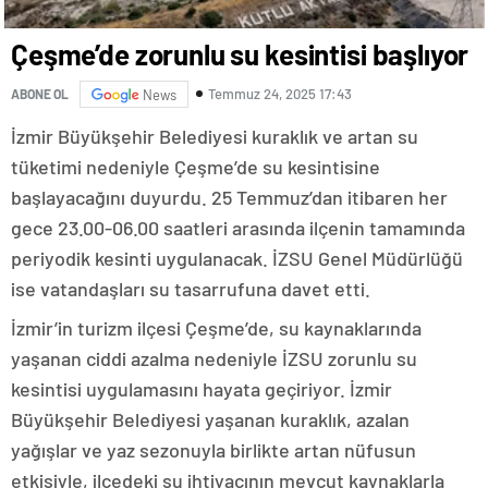
Çeşme’de zorunlu su kesintisi başlıyor
Temmuz 24, 2025 17:43
ABONE OL
News
İzmir Büyükşehir Belediyesi kuraklık ve artan su
tüketimi nedeniyle Çeşme’de su kesintisine
başlayacağını duyurdu. 25 Temmuz’dan itibaren her
gece 23.00-06.00 saatleri arasında ilçenin tamamında
periyodik kesinti uygulanacak. İZSU Genel Müdürlüğü
ise vatandaşları su tasarrufuna davet etti.
İzmir’in turizm ilçesi Çeşme’de, su kaynaklarında
yaşanan ciddi azalma nedeniyle İZSU zorunlu su
kesintisi uygulamasını hayata geçiriyor. İzmir
Büyükşehir Belediyesi yaşanan kuraklık, azalan
yağışlar ve yaz sezonuyla birlikte artan nüfusun
etkisiyle, ilçedeki su ihtiyacının mevcut kaynaklarla