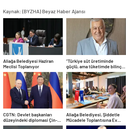
Kaynak: (BYZHA) Beyaz Haber Ajansı
Aliağa Belediyesi Haziran
“Türkiye süt üretiminde
Meclisi Toplanıyor
güçlü, ama tüketimde bilinç
şart”
CGTN: Devlet başkanları
Aliağa Belediyesi, Şiddetle
düzeyindeki diplomasi Çin-
Mücadele Toplantısına Ev
Rusya arasındaki büyüyen
Sahipliği Yaptı