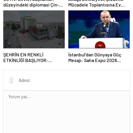
düzeyindeki diplomasi Çin-
Mücadele Toplantısına Ev
Rusya arasındaki büyüyen
Sahipliği Yaptı
ortaklığı güçlendiriyor
ŞEHRİN EN RENKLİ
İstanbul’dan Dünyaya Güç
ETKİNLİĞİ BAŞLIYOR:
Mesajı: Saha Expo 2026
“SOKAK STİLİ GRAFFİTİ
Rekorlarla Kapılarını Kapattı
FESTİVALİ” HEYECANI
GAZİOSMANPAŞA’DA
YAŞANACAK