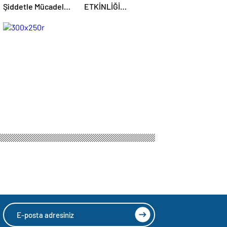
Şiddetle Mücadele
ETKİNLİĞİ
Toplantısına Ev
BAŞLIYOR: “SOKAK
Sahipliği Yaptı
STİLİ GRAFFİTİ
FESTİVALİ”
HEYECANI
GAZİOSMANPAŞA’DA
YAŞANACAK