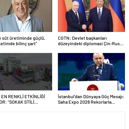
e süt üretiminde güçlü,
CGTN: Devlet başkanları
etimde bilinç şart”
düzeyindeki diplomasi Çin-Rusya
arasındaki büyüyen ortaklığı
güçlendiriyor
 EN RENKLİ ETKİNLİĞİ
İstanbul’dan Dünyaya Güç Mesajı:
OR: “SOKAK STİLİ
Saha Expo 2026 Rekorlarla
Tİ FESTİVALİ” HEYECANI
Kapılarını Kapattı
SMANPAŞA’DA YAŞANACAK