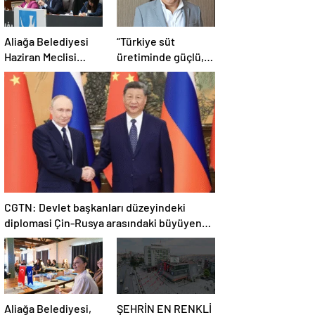
Aliağa Belediyesi
“Türkiye süt
Haziran Meclisi
üretiminde güçlü,
Toplanıyor
ama tüketimde
bilinç şart”
CGTN: Devlet başkanları düzeyindeki
diplomasi Çin-Rusya arasındaki büyüyen
ortaklığı güçlendiriyor
Aliağa Belediyesi,
ŞEHRİN EN RENKLİ