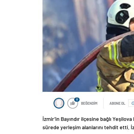
0
BEĞENDİM
ABONE OL
İzmir’in Bayındır ilçesine bağlı Yeşilova
sürede yerleşim alanlarını tehdit etti. İ