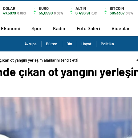
DOLAR
EURO
ALTIN
BITCOIN
47,5979
55,0590
6.496,91
3053367
0.06%
0.08%
0,01
0.5%
Ekonomi
Spor
Kadın
Foto Galeri
Videolar
Avrupa
Bülten
Din
Hayat
Politika
çıkan ot yangını yerleşim alanlarını tehdit etti
nde çıkan ot yangını yerleşi