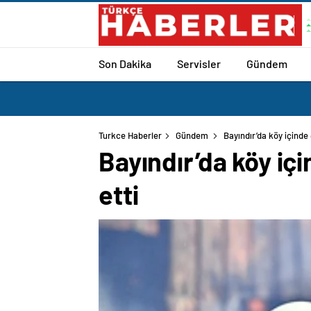
Son Dakika
Servisler
Gündem
Turkce Haberler
Gündem
Bayındır’da köy içinde 
Bayındır’da köy içi
etti