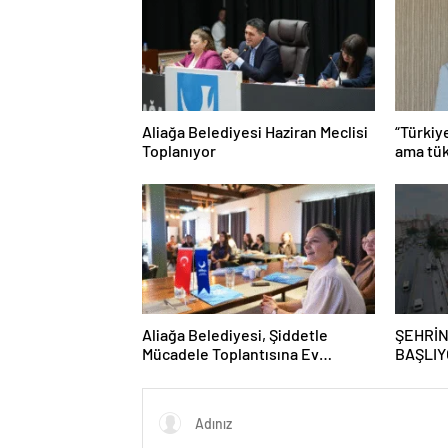
Aliağa Belediyesi Haziran Meclisi
“Türkiy
Toplanıyor
ama tük
Aliağa Belediyesi, Şiddetle
ŞEHRİN
Mücadele Toplantısına Ev
BAŞLIY
Sahipliği Yaptı
GRAFFİ
GAZİO