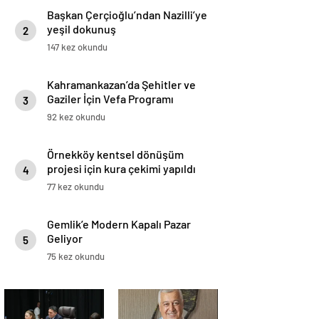
Başkan Çerçioğlu’ndan Nazilli’ye
yeşil dokunuş
2
147 kez okundu
Kahramankazan’da Şehitler ve
Gaziler İçin Vefa Programı
3
92 kez okundu
Örnekköy kentsel dönüşüm
projesi için kura çekimi yapıldı
4
77 kez okundu
Gemlik’e Modern Kapalı Pazar
Geliyor
5
75 kez okundu