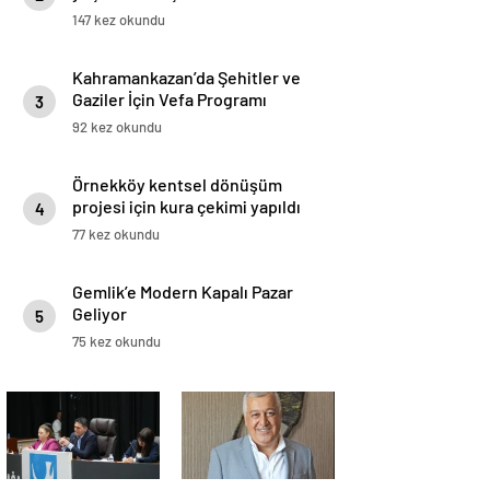
147 kez okundu
Kahramankazan’da Şehitler ve
Gaziler İçin Vefa Programı
3
92 kez okundu
Örnekköy kentsel dönüşüm
projesi için kura çekimi yapıldı
4
77 kez okundu
Gemlik’e Modern Kapalı Pazar
Geliyor
5
75 kez okundu