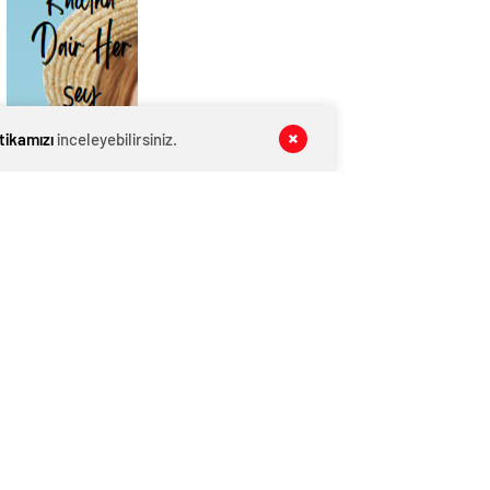
itikamızı
inceleyebilirsiniz.