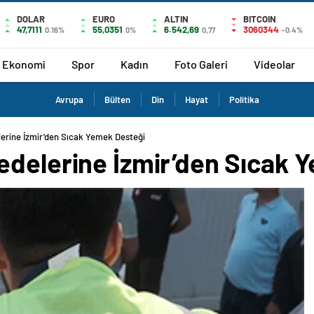
DOLAR
EURO
ALTIN
BITCOIN
47,7111
55,0351
6.542,69
3060344
0.16%
0%
0,77
-0.4%
Ekonomi
Spor
Kadın
Foto Galeri
Videolar
Avrupa
Bülten
Din
Hayat
Politika
erine İzmir’den Sıcak Yemek Desteği
edelerine İzmir’den Sıcak 