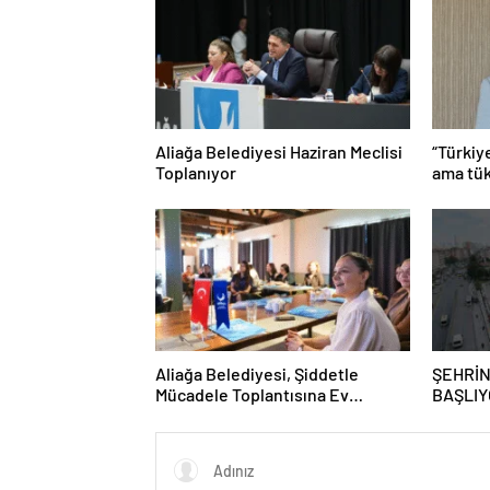
Aliağa Belediyesi Haziran Meclisi
“Türkiy
Toplanıyor
ama tük
Aliağa Belediyesi, Şiddetle
ŞEHRİN
Mücadele Toplantısına Ev
BAŞLIY
Sahipliği Yaptı
GRAFFİ
GAZİO