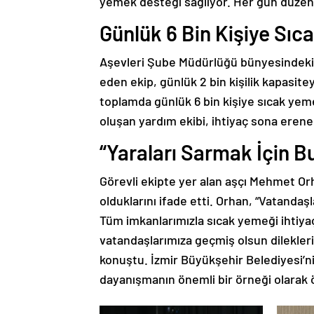
yemek desteği sağlıyor. Her gün düzenl
Günlük 6 Bin Kişiye Sı
Aşevleri Şube Müdürlüğü bünyesindeki mo
eden ekip, günlük 2 bin kişilik kapasit
toplamda günlük 6 bin kişiye sıcak yeme
oluşan yardım ekibi, ihtiyaç sona eren
“Yaraları Sarmak İçin B
Görevli ekipte yer alan aşçı Mehmet Or
olduklarını ifade etti. Orhan, “Vatanda
Tüm imkanlarımızla sıcak yemeği ihtiya
vatandaşlarımıza geçmiş olsun dilekleri
konuştu. İzmir Büyükşehir Belediyesi’ni
dayanışmanın önemli bir örneği olarak ö