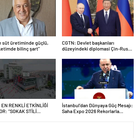
e süt üretiminde güçlü,
CGTN: Devlet başkanları
etimde bilinç şart”
düzeyindeki diplomasi Çin-Rusya
arasındaki büyüyen ortaklığı
güçlendiriyor
 EN RENKLİ ETKİNLİĞİ
İstanbul’dan Dünyaya Güç Mesajı:
OR: “SOKAK STİLİ
Saha Expo 2026 Rekorlarla
Tİ FESTİVALİ” HEYECANI
Kapılarını Kapattı
SMANPAŞA’DA YAŞANACAK