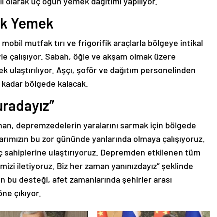
i olarak üç öğün yemek dağıtımı yapılıyor.
cak Yemek
bil mutfak tırı ve frigorifik araçlarla bölgeye intikal
eyle çalışıyor. Sabah, öğle ve akşam olmak üzere
k ulaştırılıyor. Aşçı, şoför ve dağıtım personelinden
e kadar bölgede kalacak.
uradayız”
han, depremzedelerin yaralarını sarmak için bölgede
şlarımızın bu zor gününde yanlarında olmaya çalışıyoruz.
ç sahiplerine ulaştırıyoruz. Depremden etkilenen tüm
mizi iletiyoruz. Biz her zaman yanınızdayız” şeklinde
n bu desteği, afet zamanlarında şehirler arası
ne çıkıyor.