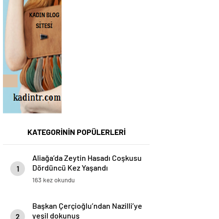
KATEGORİNİN POPÜLERLERİ
Aliağa’da Zeytin Hasadı Coşkusu
Dördüncü Kez Yaşandı
1
163 kez okundu
Başkan Çerçioğlu’ndan Nazilli’ye
yeşil dokunuş
2