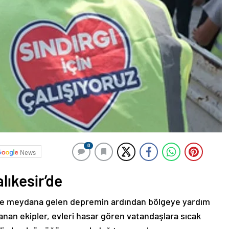
0
News
lıkesir’de
r’de meydana gelen depremin ardından bölgeye yardım
nan ekipler, evleri hasar gören vatandaşlara sıcak