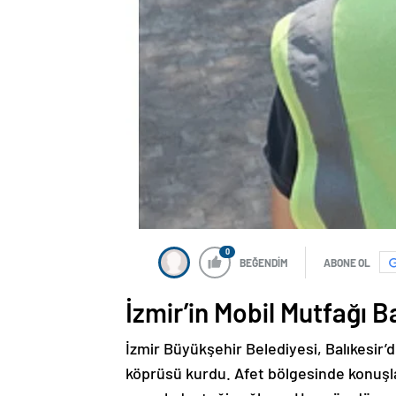
0
BEĞENDİM
ABONE OL
İzmir’in Mobil Mutfağı Ba
İzmir Büyükşehir Belediyesi, Balıkesi
köprüsü kurdu. Afet bölgesinde konuşla