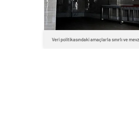
Veri politikasındaki amaçlarla sınırlı ve m
0
BEĞENDİM
ABONE OL
Kocaeli’de Sektöre Önc
Kocaeli Büyükşehir Belediyesi, şehrin a
devam ediyor. Bu kapsamda hayata geçiri
Sakatathane projesinin inşaat süreci t
tesis, resmi açılış için gün sayıyor.
Modern Tesisin Hizmet
Kurumsal anlamda ülkedeki ilk örnek o