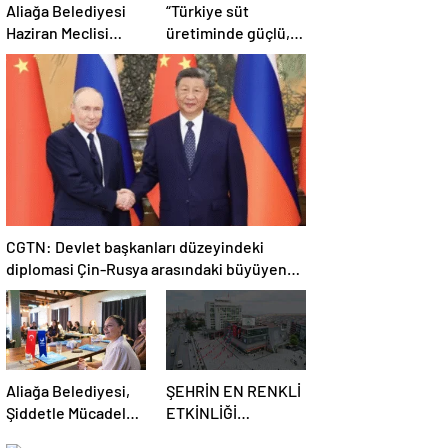
Aliağa Belediyesi
“Türkiye süt
Haziran Meclisi
üretiminde güçlü,
Toplanıyor
ama tüketimde
bilinç şart”
CGTN: Devlet başkanları düzeyindeki
diplomasi Çin-Rusya arasındaki büyüyen
ortaklığı güçlendiriyor
Aliağa Belediyesi,
ŞEHRİN EN RENKLİ
Şiddetle Mücadele
ETKİNLİĞİ
Toplantısına Ev
BAŞLIYOR: “SOKAK