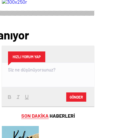
Sahipliği Yaptı
STİLİ GRAFFİTİ
FESTİVALİ”
HEYECANI
GAZİOSMANPAŞA’DA
YAŞANACAK
anıyor
HIZLI YORUM YAP
GÖNDER
SON DAKİKA
HABERLERİ