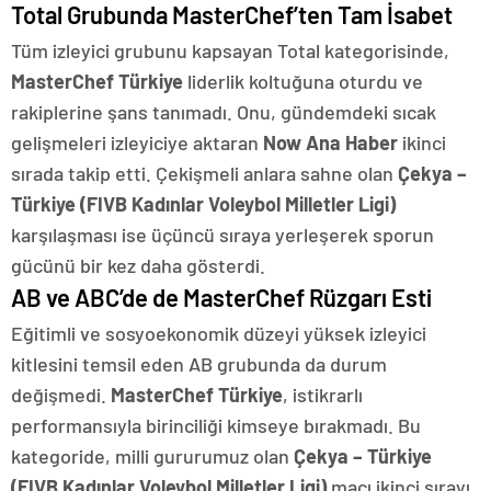
Total Grubunda MasterChef’ten Tam İsabet
Tüm izleyici grubunu kapsayan Total kategorisinde,
MasterChef Türkiye
liderlik koltuğuna oturdu ve
rakiplerine şans tanımadı. Onu, gündemdeki sıcak
gelişmeleri izleyiciye aktaran
Now Ana Haber
ikinci
sırada takip etti. Çekişmeli anlara sahne olan
Çekya –
Türkiye (FIVB Kadınlar Voleybol Milletler Ligi)
karşılaşması ise üçüncü sıraya yerleşerek sporun
gücünü bir kez daha gösterdi.
AB ve ABC’de de MasterChef Rüzgarı Esti
Eğitimli ve sosyoekonomik düzeyi yüksek izleyici
kitlesini temsil eden AB grubunda da durum
değişmedi.
MasterChef Türkiye
, istikrarlı
performansıyla birinciliği kimseye bırakmadı. Bu
kategoride, milli gururumuz olan
Çekya – Türkiye
(FIVB Kadınlar Voleybol Milletler Ligi)
maçı ikinci sırayı