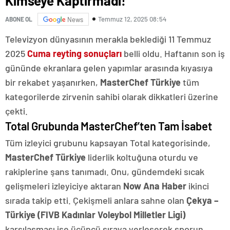
Kimseye Kaptırmadı!
Temmuz 12, 2025 08:54
ABONE OL
News
Televizyon dünyasının merakla beklediği 11 Temmuz
2025
Cuma reyting sonuçları
belli oldu. Haftanın son iş
gününde ekranlara gelen yapımlar arasında kıyasıya
bir rekabet yaşanırken,
MasterChef Türkiye
tüm
kategorilerde zirvenin sahibi olarak dikkatleri üzerine
çekti.
Total Grubunda MasterChef’ten Tam İsabet
Tüm izleyici grubunu kapsayan Total kategorisinde,
MasterChef Türkiye
liderlik koltuğuna oturdu ve
rakiplerine şans tanımadı. Onu, gündemdeki sıcak
gelişmeleri izleyiciye aktaran
Now Ana Haber
ikinci
sırada takip etti. Çekişmeli anlara sahne olan
Çekya –
Türkiye (FIVB Kadınlar Voleybol Milletler Ligi)
karşılaşması ise üçüncü sıraya yerleşerek sporun