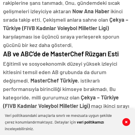
rakiplerine şans tanımadı. Onu, gündemdeki sıcak
gelişmeleri izleyiciye aktaran
Now Ana Haber
ikinci
sırada takip etti. Çekişmeli anlara sahne olan
Çekya –
Türkiye (FIVB Kadınlar Voleybol Milletler Ligi)
karşılaşması ise üçüncü sıraya yerleşerek sporun
gücünü bir kez daha gösterdi.
AB ve ABC’de de MasterChef Rüzgarı Esti
Eğitimli ve sosyoekonomik düzeyi yüksek izleyici
kitlesini temsil eden AB grubunda da durum
değişmedi.
MasterChef Türkiye
, istikrarlı
performansıyla birinciliği kimseye bırakmadı. Bu
kategoride, milli gururumuz olan
Çekya – Türkiye
(FIVB Kadınlar Voleybol Milletler Ligi)
maçı ikinci sırayı
alırken,
Now Ana Haber
üçüncü sırada kendine yer
Veri politikasındaki amaçlarla sınırlı ve mevzuata uygun şekilde
buldu.
çerez konumlandırmaktayız. Detaylar için
veri politikamızı
0
0
0
0
0
0
0
0
0
0
0
0
0
0
0
0
inceleyebilirsiniz.
Benzer bir tablo ABC kategorisinde de gözlendi.