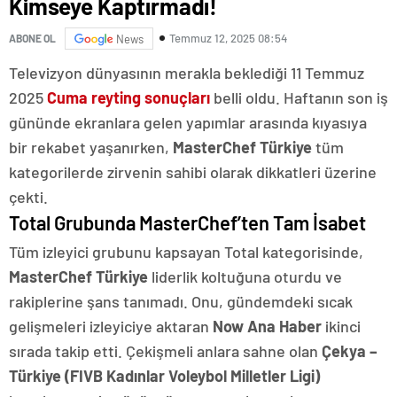
Kimseye Kaptırmadı!
Temmuz 12, 2025 08:54
ABONE OL
News
Televizyon dünyasının merakla beklediği 11 Temmuz
2025
Cuma reyting sonuçları
belli oldu. Haftanın son iş
gününde ekranlara gelen yapımlar arasında kıyasıya
bir rekabet yaşanırken,
MasterChef Türkiye
tüm
kategorilerde zirvenin sahibi olarak dikkatleri üzerine
çekti.
Total Grubunda MasterChef’ten Tam İsabet
Tüm izleyici grubunu kapsayan Total kategorisinde,
MasterChef Türkiye
liderlik koltuğuna oturdu ve
rakiplerine şans tanımadı. Onu, gündemdeki sıcak
gelişmeleri izleyiciye aktaran
Now Ana Haber
ikinci
sırada takip etti. Çekişmeli anlara sahne olan
Çekya –
Türkiye (FIVB Kadınlar Voleybol Milletler Ligi)