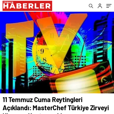
Kaptırmadı!
Kaptırmadı!
Kaptırmadı!
Kaptırmadı!
Kaptırmadı!
Kaptırmadı!
Kaptırmadı!
Kaptırmadı!
11 Temmuz Cuma Reytingleri
Açıklandı: MasterChef Türkiye Zirveyi