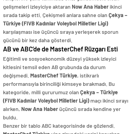
gelişmeleri izleyiciye aktaran
Now Ana Haber
ikinci
sırada takip etti. Çekişmeli anlara sahne olan
Çekya –
Türkiye (FIVB Kadınlar Voleybol Milletler Ligi)
karşılaşması ise üçüncü sıraya yerleşerek sporun
gücünü bir kez daha gösterdi.
AB ve ABC’de de MasterChef Rüzgarı Esti
Eğitimli ve sosyoekonomik düzeyi yüksek izleyici
kitlesini temsil eden AB grubunda da durum
değişmedi.
MasterChef Türkiye
, istikrarlı
performansıyla birinciliği kimseye bırakmadı. Bu
kategoride, milli gururumuz olan
Çekya – Türkiye
(FIVB Kadınlar Voleybol Milletler Ligi)
maçı ikinci sırayı
alırken,
Now Ana Haber
üçüncü sırada kendine yer
buldu.
Benzer bir tablo ABC kategorisinde de gözlendi.
MasterChef Türkiye
yine zirvedeki yerini korurken,