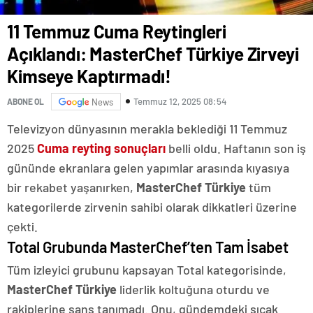
11 Temmuz Cuma Reytingleri
Açıklandı: MasterChef Türkiye Zirveyi
Kimseye Kaptırmadı!
Temmuz 12, 2025 08:54
ABONE OL
News
Televizyon dünyasının merakla beklediği 11 Temmuz
2025
Cuma reyting sonuçları
belli oldu. Haftanın son iş
gününde ekranlara gelen yapımlar arasında kıyasıya
bir rekabet yaşanırken,
MasterChef Türkiye
tüm
kategorilerde zirvenin sahibi olarak dikkatleri üzerine
çekti.
Total Grubunda MasterChef’ten Tam İsabet
Tüm izleyici grubunu kapsayan Total kategorisinde,
MasterChef Türkiye
liderlik koltuğuna oturdu ve
rakiplerine şans tanımadı. Onu, gündemdeki sıcak