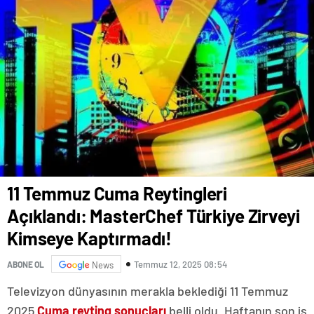
11 Temmuz Cuma Reytingleri
Açıklandı: MasterChef Türkiye Zirveyi
Kimseye Kaptırmadı!
Temmuz 12, 2025 08:54
ABONE OL
News
Televizyon dünyasının merakla beklediği 11 Temmuz
2025
Cuma reyting sonuçları
belli oldu. Haftanın son iş