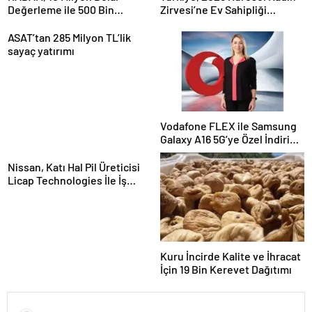
Değerleme ile 500 Bin
Zirvesi’ne Ev Sahipliği
Dolarlık Yatırım Aldı
Yapacak
ASAT’tan 285 Milyon TL’lik
sayaç yatırımı
Vodafone FLEX ile Samsung
Galaxy A16 5G’ye Özel İndirim
ve İnternet Hediyesi
Nissan, Katı Hal Pil Üreticisi
Licap Technologies İle İş
Birliği Yaptı
Kuru İncirde Kalite ve İhracat
İçin 19 Bin Kerevet Dağıtımı