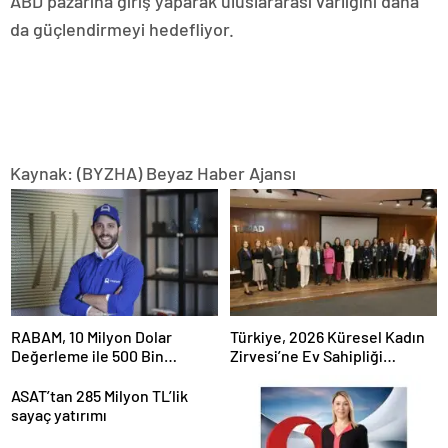
ABD pazarına giriş yaparak uluslararası varlığını daha
da güçlendirmeyi hedefliyor.
Kaynak: (BYZHA) Beyaz Haber Ajansı
RABAM, 10 Milyon Dolar
Türkiye, 2026 Küresel Kadın
Değerleme ile 500 Bin
Zirvesi’ne Ev Sahipliği
Dolarlık Yatırım Aldı
Yapacak
ASAT’tan 285 Milyon TL’lik
sayaç yatırımı