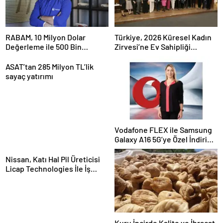
RABAM, 10 Milyon Dolar
Türkiye, 2026 Küresel Kadın
Değerleme ile 500 Bin
Zirvesi’ne Ev Sahipliği
Dolarlık Yatırım Aldı
Yapacak
ASAT’tan 285 Milyon TL’lik
sayaç yatırımı
Vodafone FLEX ile Samsung
Galaxy A16 5G’ye Özel İndirim
ve İnternet Hediyesi
Nissan, Katı Hal Pil Üreticisi
Licap Technologies İle İş
Birliği Yaptı
Kuru İncirde Kalite ve İhracat