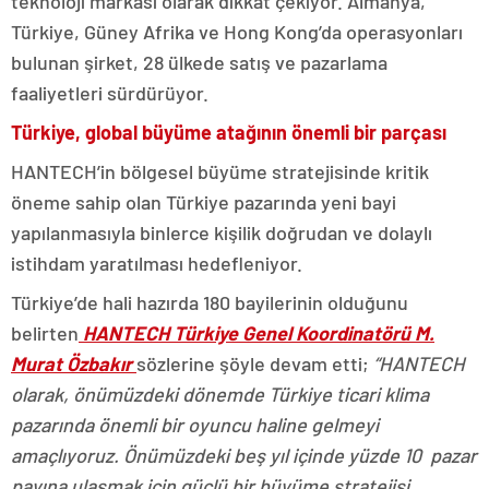
teknoloji markası olarak dikkat çekiyor. Almanya,
Türkiye, Güney Afrika ve Hong Kong’da operasyonları
bulunan şirket, 28 ülkede satış ve pazarlama
faaliyetleri sürdürüyor.
Türkiye, global büyüme atağının önemli bir parçası
HANTECH’in bölgesel büyüme stratejisinde kritik
öneme sahip olan Türkiye pazarında yeni bayi
yapılanmasıyla binlerce kişilik doğrudan ve dolaylı
istihdam yaratılması hedefleniyor.
Türkiye’de hali hazırda 180 bayilerinin olduğunu
belirten
HANTECH Türkiye Genel Koordinatörü M.
Murat Özbakır
sözlerine şöyle devam etti;
“HANTECH
olarak, önümüzdeki dönemde Türkiye ticari klima
pazarında önemli bir oyuncu haline gelmeyi
amaçlıyoruz. Önümüzdeki beş yıl içinde yüzde 10 pazar
payına ulaşmak için güçlü bir büyüme stratejisi