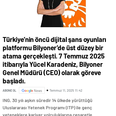
Türkiye’nin öncü dijital şans oyunları
platformu Bilyoner’de üst düzey bir
atama gerçekleşti. 7 Temmuz 2025
itibarıyla Yücel Karadeniz, Bilyoner
Genel Müdürü (CEO) olarak göreve
başladı.
Temmuz 11, 2025 11:42
ABONE OL
News
ING, 30 yılı aşkın süredir 14 ülkede yürüttüğü
Uluslararası Yetenek Programı (ITP) ile genç
yeteneklere kariyer yolculuklarına cesaretle