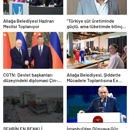
Aliağa Belediyesi Haziran
“Türkiye süt üretiminde
Meclisi Toplanıyor
güçlü, ama tüketimde bilinç
şart”
CGTN: Devlet başkanları
Aliağa Belediyesi, Şiddetle
düzeyindeki diplomasi Çin-
Mücadele Toplantısına Ev
Rusya arasındaki büyüyen
Sahipliği Yaptı
ortaklığı güçlendiriyor
ŞEHRİN EN RENKLİ
İstanbul’dan Dünyaya Güç