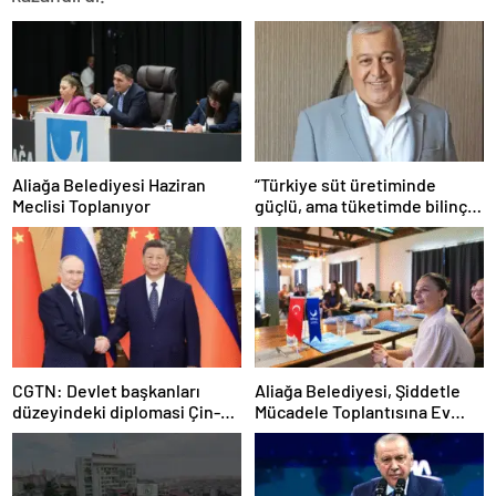
Aliağa Belediyesi Haziran
“Türkiye süt üretiminde
Meclisi Toplanıyor
güçlü, ama tüketimde bilinç
şart”
CGTN: Devlet başkanları
Aliağa Belediyesi, Şiddetle
düzeyindeki diplomasi Çin-
Mücadele Toplantısına Ev
Rusya arasındaki büyüyen
Sahipliği Yaptı
ortaklığı güçlendiriyor