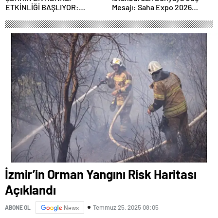
ETKİNLİĞİ BAŞLIYOR:
Mesajı: Saha Expo 2026
“SOKAK STİLİ GRAFFİTİ
Rekorlarla Kapılarını Kapattı
FESTİVALİ” HEYECANI
GAZİOSMANPAŞA’DA
YAŞANACAK
İzmir’in Orman Yangını Risk Haritası
Açıklandı
Temmuz 25, 2025 08:05
ABONE OL
News