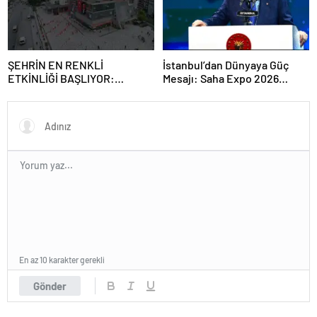
ŞEHRİN EN RENKLİ
İstanbul’dan Dünyaya Güç
ETKİNLİĞİ BAŞLIYOR:
Mesajı: Saha Expo 2026
“SOKAK STİLİ GRAFFİTİ
Rekorlarla Kapılarını Kapattı
FESTİVALİ” HEYECANI
GAZİOSMANPAŞA’DA
YAŞANACAK
En az 10 karakter gerekli
Gönder