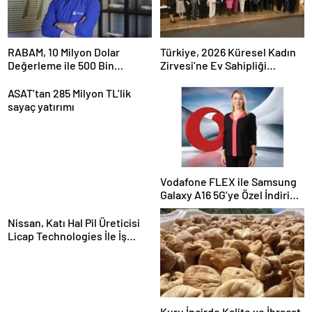
RABAM, 10 Milyon Dolar
Türkiye, 2026 Küresel Kadın
Değerleme ile 500 Bin
Zirvesi’ne Ev Sahipliği
Dolarlık Yatırım Aldı
Yapacak
ASAT’tan 285 Milyon TL’lik
sayaç yatırımı
Vodafone FLEX ile Samsung
Galaxy A16 5G’ye Özel İndirim
ve İnternet Hediyesi
Nissan, Katı Hal Pil Üreticisi
Licap Technologies İle İş
Birliği Yaptı
Kuru İncirde Kalite ve İhracat