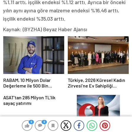
%1,11 arttı, işçilik endeksi %1,12 arttı. Ayrıca bir önceki
yılın aynı ayına göre malzeme endeksi %16,46 arttı,
işçilik endeksi %35,03 arttı.
Kaynak: (BYZHA) Beyaz Haber Ajansı
RABAM, 10 Milyon Dolar
Türkiye, 2026 Küresel Kadın
Değerleme ile 500 Bin
Zirvesi’ne Ev Sahipliği
Dolarlık Yatırım Aldı
Yapacak
ASAT’tan 285 Milyon TL’lik
sayaç yatırımı
0
0
0
0