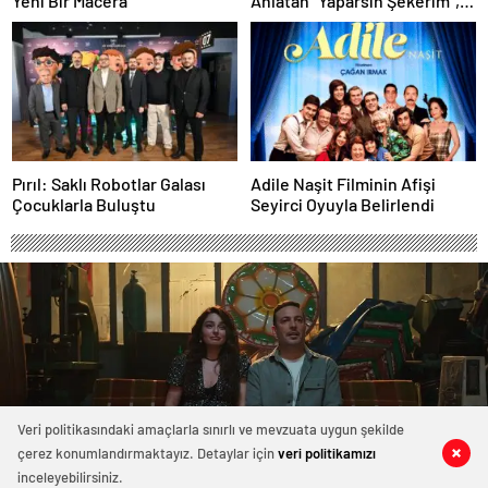
Yeni Bir Macera
Anlatan “Yaparsın Şekerim”,
27 Mart Dünya Tiyatro
Günü’nde Sinemalarda!
Pırıl: Saklı Robotlar Galası
Adile Naşit Filminin Afişi
Çocuklarla Buluştu
Seyirci Oyuyla Belirlendi
Veri politikasındaki amaçlarla sınırlı ve mevzuata uygun şekilde
çerez konumlandırmaktayız. Detaylar için
veri politikamızı
0
0
0
0
0
0
0
0
inceleyebilirsiniz.