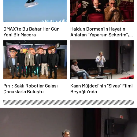
DMAX’te Bu Bahar Her Gün
Haldun Dormen’in Hayatını
Yeni Bir Macera
Anlatan “Yaparsın Şekerim”,
27 Mart Dünya Tiyatro
Günü’nde Sinemalarda!
Pırıl: Saklı Robotlar Galası
Kaan Müjdeci’nin “Sivas” Filmi
Çocuklarla Buluştu
Beyoğlu’nda
Sinemaseverlerle Buluştu