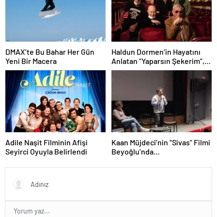
DMAX’te Bu Bahar Her Gün
Haldun Dormen’in Hayatını
Yeni Bir Macera
Anlatan “Yaparsın Şekerim”,
27 Mart Dünya Tiyatro
Günü’nde Sinemalarda!
Adile Naşit Filminin Afişi
Kaan Müjdeci’nin “Sivas” Filmi
Seyirci Oyuyla Belirlendi
Beyoğlu’nda
Sinemaseverlerle Buluştu