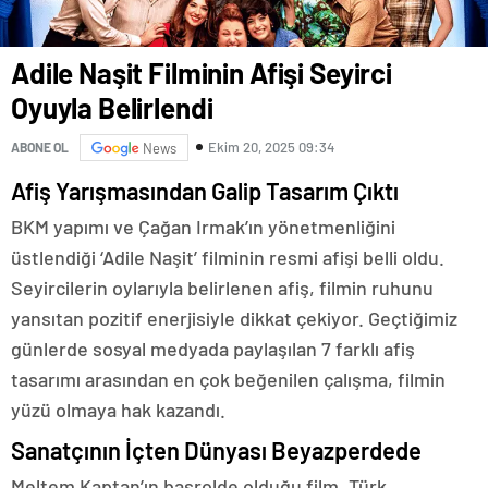
Adile Naşit Filminin Afişi Seyirci
Oyuyla Belirlendi
Ekim 20, 2025 09:34
ABONE OL
News
Afiş Yarışmasından Galip Tasarım Çıktı
BKM yapımı ve Çağan Irmak’ın yönetmenliğini
üstlendiği ‘Adile Naşit’ filminin resmi afişi belli oldu.
Seyircilerin oylarıyla belirlenen afiş, filmin ruhunu
yansıtan pozitif enerjisiyle dikkat çekiyor. Geçtiğimiz
günlerde sosyal medyada paylaşılan 7 farklı afiş
tasarımı arasından en çok beğenilen çalışma, filmin
yüzü olmaya hak kazandı.
Sanatçının İçten Dünyası Beyazperdede
Meltem Kaptan’ın başrolde olduğu film, Türk