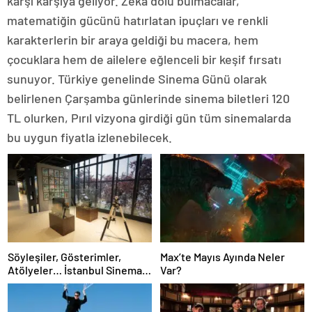
karşı karşıya geliyor. Zeka dolu bulmacalar,
matematiğin gücünü hatırlatan ipuçları ve renkli
karakterlerin bir araya geldiği bu macera, hem
çocuklara hem de ailelere eğlenceli bir keşif fırsatı
sunuyor. Türkiye genelinde Sinema Günü olarak
belirlenen Çarşamba günlerinde sinema biletleri 120
TL olurken, Pırıl vizyona girdiği gün tüm sinemalarda
bu uygun fiyatla izlenebilecek.
Söyleşiler, Gösterimler,
Max’te Mayıs Ayında Neler
Atölyeler… İstanbul Sinema
Var?
Ofisi’nde Ücretsiz Etkinlikler
Başladı!