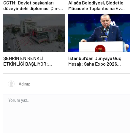
CGTN: Devlet başkanları
Aliağa Belediyesi, Şiddetle
düzeyindeki diplomasi Çin-
Mücadele Toplantısına Ev
Rusya arasındaki büyüyen
Sahipliği Yaptı
ortaklığı güçlendiriyor
ŞEHRİN EN RENKLİ
İstanbul’dan Dünyaya Güç
ETKİNLİĞİ BAŞLIYOR:
Mesajı: Saha Expo 2026
“SOKAK STİLİ GRAFFİTİ
Rekorlarla Kapılarını Kapattı
FESTİVALİ” HEYECANI
GAZİOSMANPAŞA’DA
YAŞANACAK