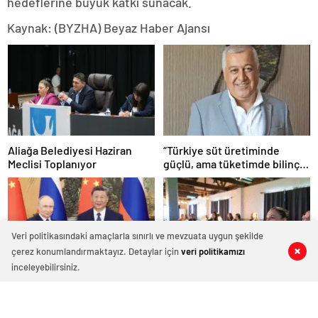
hedeflerine büyük katkı sunacak.
Kaynak: (BYZHA) Beyaz Haber Ajansı
Aliağa Belediyesi Haziran
“Türkiye süt üretiminde
Meclisi Toplanıyor
güçlü, ama tüketimde bilinç
şart”
Veri politikasındaki amaçlarla sınırlı ve mevzuata uygun şekilde
çerez konumlandırmaktayız. Detaylar için
veri politikamızı
0
0
0
0
inceleyebilirsiniz.
CGTN: Devlet başkanları
Aliağa Belediyesi, Şiddetle
düzeyindeki diplomasi Çin-
Mücadele Toplantısına Ev
Rusya arasındaki büyüyen
Sahipliği Yaptı