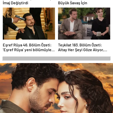
İmaj Değiştirdi
Büyük Savaş İçin
Eşref Rüya 46. Bölüm Özeti:
Teşkilat 183. Bölüm Özeti:
‘Eşref Rüya’ yeni bölümüyle
Altay Her Şeyi Göze Alıyor,
ekrana geliyor.
Davut Son Kozunu Oynuyor