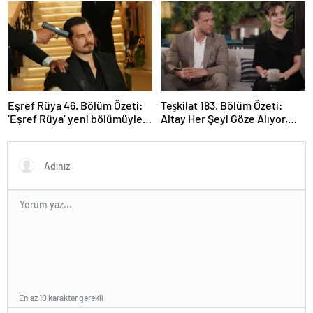
Eşref Rüya 46. Bölüm Özeti:
Teşkilat 183. Bölüm Özeti:
‘Eşref Rüya’ yeni bölümüyle
Altay Her Şeyi Göze Alıyor,
ekrana geliyor.
Davut Son Kozunu Oynuyor
En az 10 karakter gerekli