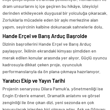
dram unsurlarını iç içe geçiren bu hikâye, izleyiciyi
derinden etkileyecek duygusal bir yolculuğa çıkaracak.
Zorluklarla mücadele eden bir aşkı merkezine alan
yapım, seyircinin kalbine dokunacak sahnelerle dolu.
Hande Erçel ve Barış Arduç Başrolde
Dizinin başrollerini Hande Erçel ve Barış Arduç
paylaşıyor. İkilinin ekrandaki kimyası şimdiden en
merak edilen konular arasında yer alıyor. Güçlü oyuncu
kadrosuyla dikkat çeken proje, oyunculuk
performanslarıyla da ön plana çıkmaya hazırlanıyor.
Yaratıcı Ekip ve Yayın Tarihi
Projenin senaryosu Dilara Pamuk’a, yönetmenliği ise
Engin Erden’e emanet. Dramatik anlatımı ve görsel
zenginliği ile öne çıkan dizi, yeni sezonda en çok
konuşulacak işlerden biri olmaya aday. Aşk ve Gözyaşı,