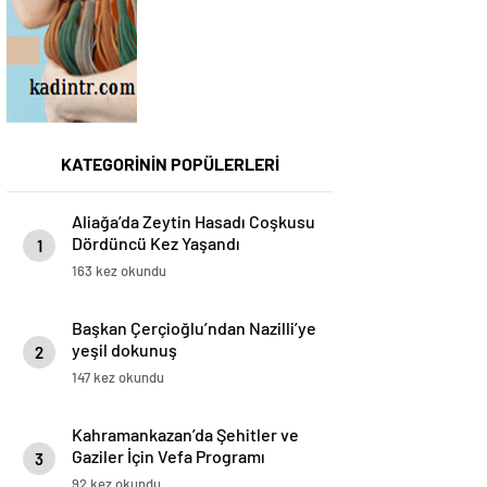
KATEGORİNİN POPÜLERLERİ
Aliağa’da Zeytin Hasadı Coşkusu
Dördüncü Kez Yaşandı
1
163 kez okundu
Başkan Çerçioğlu’ndan Nazilli’ye
yeşil dokunuş
2
147 kez okundu
Kahramankazan’da Şehitler ve
Gaziler İçin Vefa Programı
3
92 kez okundu