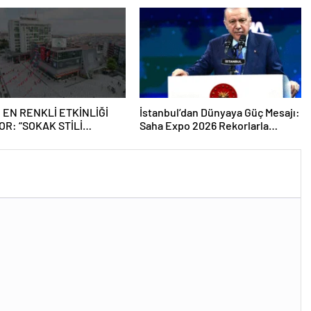
güçlendiriyor
 EN RENKLİ ETKİNLİĞİ
İstanbul’dan Dünyaya Güç Mesajı:
OR: “SOKAK STİLİ
Saha Expo 2026 Rekorlarla
Tİ FESTİVALİ” HEYECANI
Kapılarını Kapattı
SMANPAŞA’DA YAŞANACAK