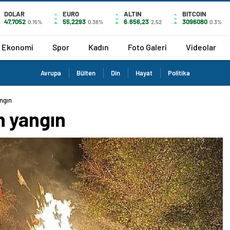
DOLAR
EURO
ALTIN
BITCOIN
47,7052
55,2293
6.656,23
3096080
0.15%
0.38%
2,52
0.3%
Ekonomi
Spor
Kadın
Foto Galeri
Videolar
Avrupa
Bülten
Din
Hayat
Politika
ngın
n yangın