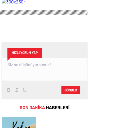
Sahipliği Yaptı
STİLİ GRAFFİTİ
FESTİVALİ”
HEYECANI
GAZİOSMANPAŞA’DA
YAŞANACAK
HIZLI YORUM YAP
GÖNDER
SON DAKİKA
HABERLERİ