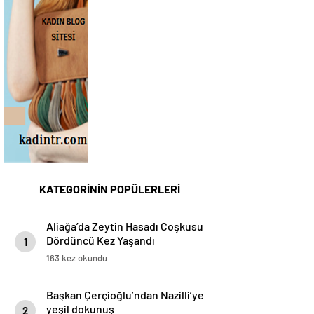
KATEGORİNİN POPÜLERLERİ
Aliağa’da Zeytin Hasadı Coşkusu
Dördüncü Kez Yaşandı
1
163 kez okundu
Başkan Çerçioğlu’ndan Nazilli’ye
yeşil dokunuş
2