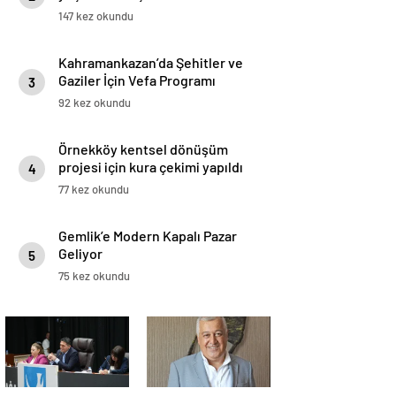
147 kez okundu
Kahramankazan’da Şehitler ve
Gaziler İçin Vefa Programı
3
92 kez okundu
Örnekköy kentsel dönüşüm
projesi için kura çekimi yapıldı
4
77 kez okundu
Gemlik’e Modern Kapalı Pazar
Geliyor
5
75 kez okundu