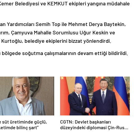
, Kemer Belediyesi ve KEMKUT ekipleri yangına müdahale
an Yardımcıları Semih Top ile Mehmet Derya Baytekin,
ırım, Çamyuva Mahalle Sorumlusu Uğur Keskin ve
urtoğlu, belediye ekiplerini bizzat yönlendirdi.
 bölgede soğutma çalışmalarının devam ettiği bildirildi.
e süt üretiminde güçlü,
CGTN: Devlet başkanları
etimde bilinç şart”
düzeyindeki diplomasi Çin-Rusya
arasındaki büyüyen ortaklığı