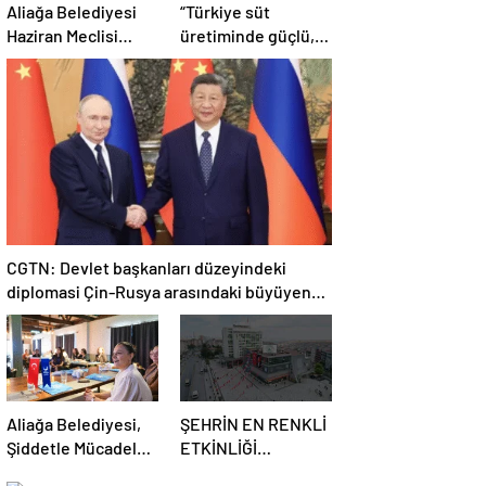
Aliağa Belediyesi
“Türkiye süt
Haziran Meclisi
üretiminde güçlü,
Toplanıyor
ama tüketimde
bilinç şart”
CGTN: Devlet başkanları düzeyindeki
diplomasi Çin-Rusya arasındaki büyüyen
ortaklığı güçlendiriyor
Aliağa Belediyesi,
ŞEHRİN EN RENKLİ
Şiddetle Mücadele
ETKİNLİĞİ
Toplantısına Ev
BAŞLIYOR: “SOKAK