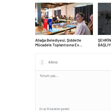
Aliağa Belediyesi, Şiddetle
ŞEHRİN
Mücadele Toplantısına Ev
BAŞLIY
Sahipliği Yaptı
GRAFFİ
GAZİO
En az 10 karakter gerekli