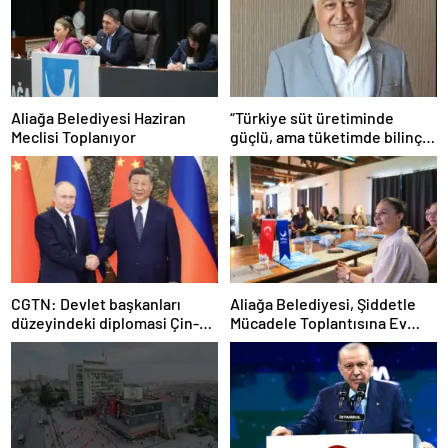
Aliağa Belediyesi Haziran
“Türkiye süt üretiminde
Meclisi Toplanıyor
güçlü, ama tüketimde bilinç
şart”
CGTN: Devlet başkanları
Aliağa Belediyesi, Şiddetle
düzeyindeki diplomasi Çin-
Mücadele Toplantısına Ev
Rusya arasındaki büyüyen
Sahipliği Yaptı
ortaklığı güçlendiriyor