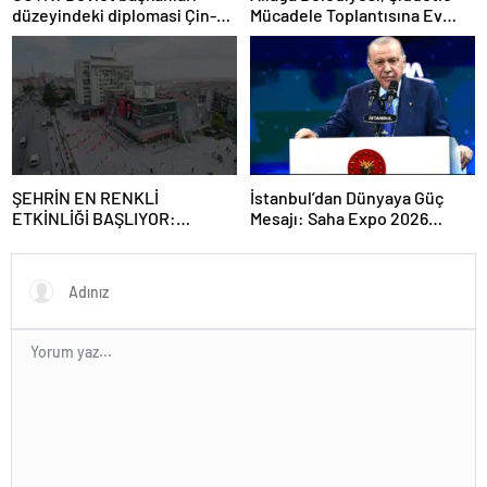
düzeyindeki diplomasi Çin-
Mücadele Toplantısına Ev
Rusya arasındaki büyüyen
Sahipliği Yaptı
ortaklığı güçlendiriyor
ŞEHRİN EN RENKLİ
İstanbul’dan Dünyaya Güç
ETKİNLİĞİ BAŞLIYOR:
Mesajı: Saha Expo 2026
“SOKAK STİLİ GRAFFİTİ
Rekorlarla Kapılarını Kapattı
FESTİVALİ” HEYECANI
GAZİOSMANPAŞA’DA
YAŞANACAK