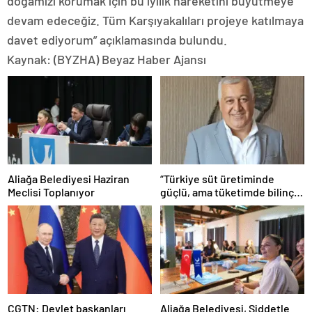
doğamızı korumak için bu iyilik hareketini büyütmeye
devam edeceğiz. Tüm Karşıyakalıları projeye katılmaya
davet ediyorum” açıklamasında bulundu.
Kaynak: (BYZHA) Beyaz Haber Ajansı
Aliağa Belediyesi Haziran
“Türkiye süt üretiminde
Meclisi Toplanıyor
güçlü, ama tüketimde bilinç
şart”
CGTN: Devlet başkanları
Aliağa Belediyesi, Şiddetle