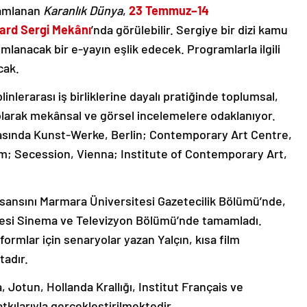
ramlanan
Karanlık Dünya
,
23 Temmuz–14
ard Sergi Mekânı
’nda görülebilir. Sergiye bir dizi kamu
mlanacak bir e-yayın eşlik edecek. Programlarla ilgili
cak.
linlerarası iş birliklerine dayalı pratiğinde toplumsal,
i olarak mekânsal ve görsel incelemelere odaklanıyor.
rasında Kunst-Werke, Berlin; Contemporary Art Centre,
m; Secession, Vienna; Institute of Contemporary Art,
isansını Marmara Üniversitesi Gazetecilik Bölümü’nde,
sitesi Sinema ve Televizyon Bölümü’nde tamamladı.
atformlar için senaryolar yazan Yalçın, kısa film
tadır.
 Jotun, Hollanda Krallığı, Institut Français ve
atkılarıyla gerçekleştirilmektedir.