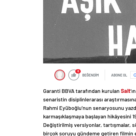
0
BEĞENDİM
ABONE OL
Garanti BBVA tarafından kurulan
Salt
’ı
senaristin disiplinlerarası araştırmasın
Rahmi Eyüboğlu’nun senaryosunu yazdığ
karmaşıklaşmaya başlayan hikâyesini 1950
Değiştirilmiş versiyonlar, tartışmalar, s
birçok soruyu gündeme getiren filmin et