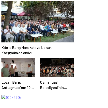
Akademik Buluşma
Bilim Festivali’ne
Davet Etti
Kıbrıs Barış Harekatı ve Lozan,
Karşıyaka’da anıldı
Lozan Barış
Osmangazi
Antlaşması’nın 102.
Belediyesi’nin
yılı Konak’ta
sinema gecelerine
kutlandı
yoğun ilgi