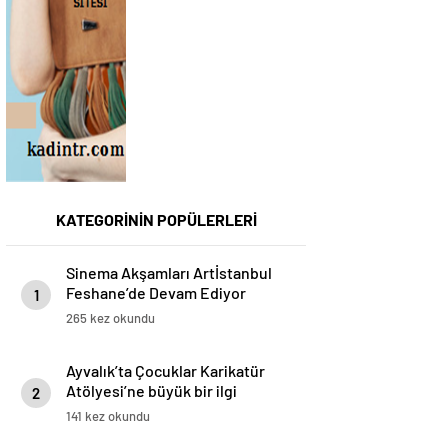
KATEGORİNİN POPÜLERLERİ
Sinema Akşamları Artİstanbul
Feshane’de Devam Ediyor
1
265 kez okundu
Ayvalık’ta Çocuklar Karikatür
Atölyesi’ne büyük bir ilgi
2
gösterdi
141 kez okundu