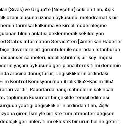
lan (Sivas) ve Ürgüp’te (Nevşehir) çekilen film, Âşık
halk ozanı oluşuna uzanan öyküsünü, melodramatik bir
dönemin tarımsal kalkınma ve kırsal modernleşme
gulanan filmin anlatısı beklenmedik şekilde yön
nited States Information Service’ten [Amerikan Haberler
 biçerdöverlere ait görüntüler ile sonradan İstanbul’un
dispanser sahneleri, idealleştirilmiş bir köy imgesi
eysel’in yaşam öyküsünü geri plana iterek filmi dönemin
ganda aracına dönüştürür. Değişikliklerin ardındaki
 Film Kontrol Komisyonu’nun Aralık 1952–Kasım 1953
rarları vardır. Raporlarda hangi sahnelerin sakıncalı
te, toplumun kusursuz bir şekilde temsil edilmesi
 kurguda yaptığı değişikliklerin ardından film,
Âşık
 vizyona girer. İsmiyle birlikte tüm atmosferi değişen
deolojik gerilimler, filmi eklektik bir ürün hâline getirir.