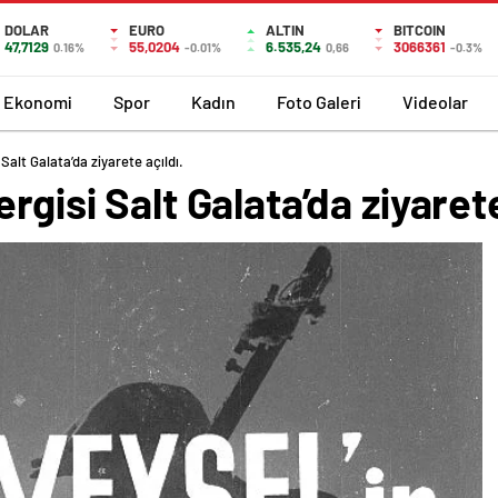
DOLAR
EURO
ALTIN
BITCOIN
47,7129
55,0204
6.535,24
3066361
0.16%
-0.01%
0,66
-0.3%
Ekonomi
Spor
Kadın
Foto Galeri
Videolar
Salt Galata’da ziyarete açıldı.
rgisi Salt Galata’da ziyarete