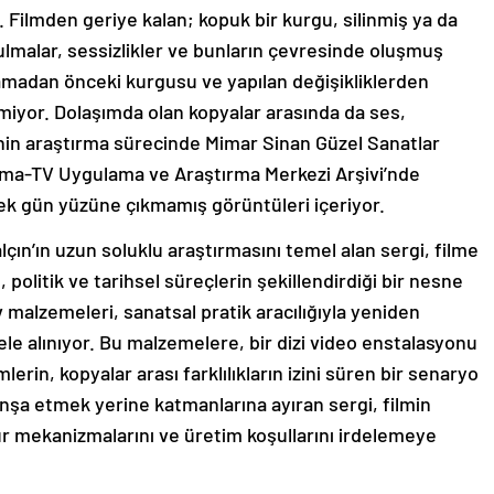
. Filmden geriye kalan; kopuk bir kurgu, silinmiş ya da
lmalar, sessizlikler ve bunların çevresinde oluşmuş
ramadan önceki kurgusu ve yapılan değişikliklerden
miyor. Dolaşımda olan kopyalar arasında da ses,
ginin araştırma sürecinde Mimar Sinan Güzel Sanatlar
ema-TV Uygulama ve Araştırma Merkezi Arşivi’nde
ek gün yüzüne çıkmamış görüntüleri içeriyor.
çın’ın uzun soluklu araştırmasını temel alan sergi, filme
, politik ve tarihsel süreçlerin şekillendirdiği bir nesne
 malzemeleri, sanatsal pratik aracılığıyla yeniden
 ele alınıyor. Bu malzemelere, bir dizi video enstalasyonu
erin, kopyalar arası farklılıkların izini süren bir senaryo
inşa etmek yerine katmanlarına ayıran sergi, filmin
ür mekanizmalarını ve üretim koşullarını irdelemeye