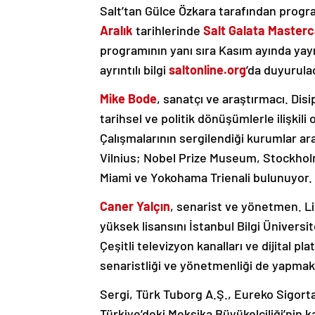
Salt’tan Gülce Özkara tarafından prog
Aralık
tarihlerinde
Salt Galata Masterc
programının yanı sıra Kasım ayında yayı
ayrıntılı bilgi
saltonline.org
’da duyurula
Mike Bode
, sanatçı ve araştırmacı. Disip
tarihsel ve politik dönüşümlerle ilişkil
Çalışmalarının sergilendiği kurumlar a
Vilnius; Nobel Prize Museum, Stockhol
Miami ve Yokohama Trienali bulunuyor.
Caner Yalçın
, senarist ve yönetmen. L
yüksek lisansını İstanbul Bilgi Üniver
Çeşitli televizyon kanalları ve dijital pl
senaristliği ve yönetmenliği de yapmak
Sergi, Türk Tuborg A.Ş., Eureko Sigorta,
Türkiye’deki Meksika Büyükelçiliği’nin k