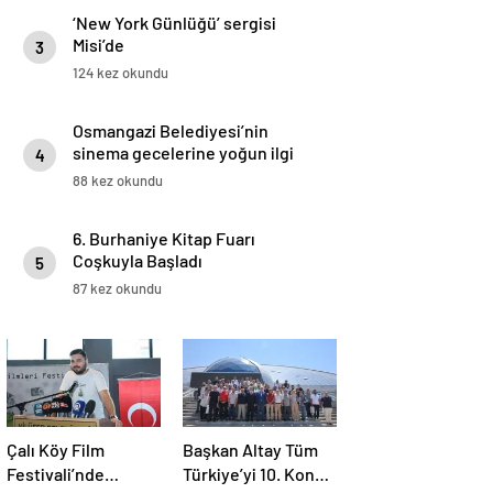
‘New York Günlüğü’ sergisi
Misi’de
3
124 kez okundu
Osmangazi Belediyesi’nin
sinema gecelerine yoğun ilgi
4
88 kez okundu
6. Burhaniye Kitap Fuarı
Coşkuyla Başladı
5
87 kez okundu
Çalı Köy Film
Başkan Altay Tüm
Festivali’nde
Türkiye’yi 10. Konya