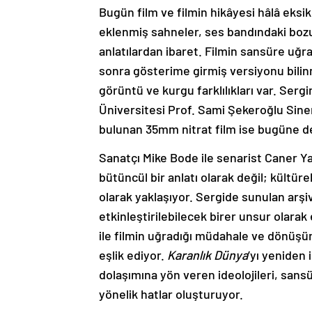
Bugün film ve filmin hikâyesi hâlâ eksik
eklenmiş sahneler, ses bandındaki bozu
anlatılardan ibaret. Filmin sansüre uğ
sonra gösterime girmiş versiyonu bilin
görüntü ve kurgu farklılıkları var. Ser
Üniversitesi Prof. Sami Şekeroğlu Sin
bulunan 35mm nitrat film ise bugüne d
Sanatçı Mike Bode ile senarist Caner Yal
bütüncül bir anlatı olarak değil; kültürel
olarak yaklaşıyor. Sergide sunulan arşiv
etkinleştirilebilecek birer unsur olarak
ile filmin uğradığı müdahale ve dönüşüml
eşlik ediyor.
Karanlık Dünya
’yı yeniden 
dolaşımına yön veren ideolojileri, sans
yönelik hatlar oluşturuyor.