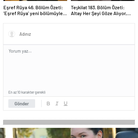
Eşref Rüya 46. Bölüm Özeti:
Teşkilat 183. Bölüm Özeti:
‘Eşref Rüya’ yeni bölümüyle
Altay Her Şeyi Göze Alıyor,
ekrana geliyor.
Davut Son Kozunu Oynuyor
En az 10 karakter gerekli
Gönder