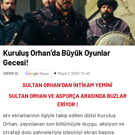
Kuruluş Orhan’da Büyük Oyunlar
Gecesi!
Mayıs 7, 2026 13:40
ABONE OL
News
SULTAN ORHAN’DAN İNTİKAM YEMİNİ
SULTAN ORHAN VE ASPORÇA ARASINDA BUZLAR
ERİYOR !
atv ekranlarının ilgiyle takip edilen dizisi Kuruluş
Orhan, yayınlanan son bölümüyle duygu, aksiyon ve
strateji dolu sahneleriyle izleyiciyi ekran başına