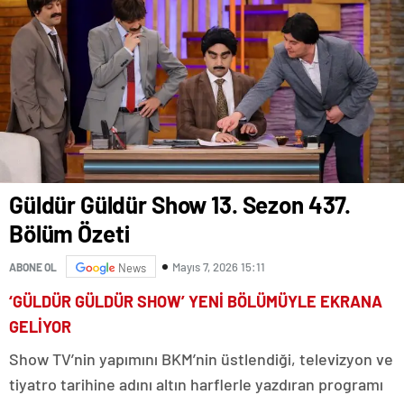
Güldür Güldür Show 13. Sezon 437.
Bölüm Özeti
Mayıs 7, 2026 15:11
ABONE OL
News
‘GÜLDÜR GÜLDÜR SHOW’ YENİ BÖLÜMÜYLE EKRANA
GELİYOR
Show TV’nin yapımını BKM’nin üstlendiği, televizyon ve
tiyatro tarihine adını altın harflerle yazdıran programı