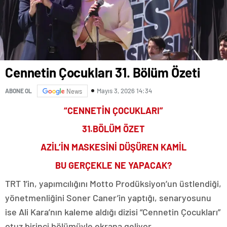
Cennetin Çocukları 31. Bölüm Özeti
Mayıs 3, 2026 14:34
ABONE OL
News
“CENNETİN ÇOCUKLARI”
31.BÖLÜM ÖZET
AZİL’İN MASKESİNİ DÜŞÜREN KAMİL
BU GERÇEKLE NE YAPACAK?
TRT 1’in, yapımcılığını Motto Prodüksiyon’un üstlendiği,
yönetmenliğini Soner Caner’in yaptığı, senaryosunu
ise Ali Kara’nın kaleme aldığı dizisi “Cennetin Çocukları”
otuz birinci bölümüyle ekrana geliyor.