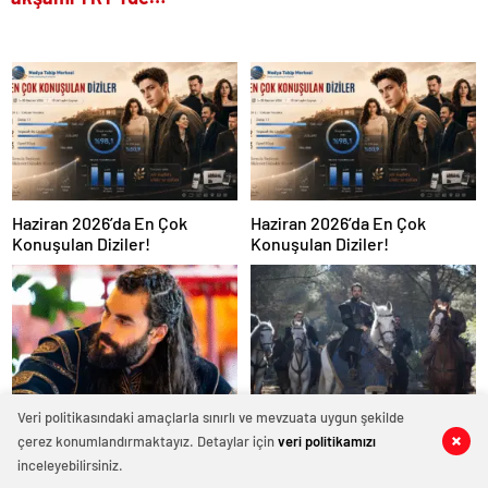
Haziran 2026’da En Çok
Haziran 2026’da En Çok
Konuşulan Diziler!
Konuşulan Diziler!
Veri politikasındaki amaçlarla sınırlı ve mevzuata uygun şekilde
Akın Akınözü, Aşk ve Taht İçin
Kuruluş Orhan’da Hazırlıklar
çerez konumlandırmaktayız. Detaylar için
veri politikamızı
0
0
0
0
0
0
0
0
0
0
0
0
0
0
İmaj Değiştirdi
Büyük Savaş İçin
inceleyebilirsiniz.