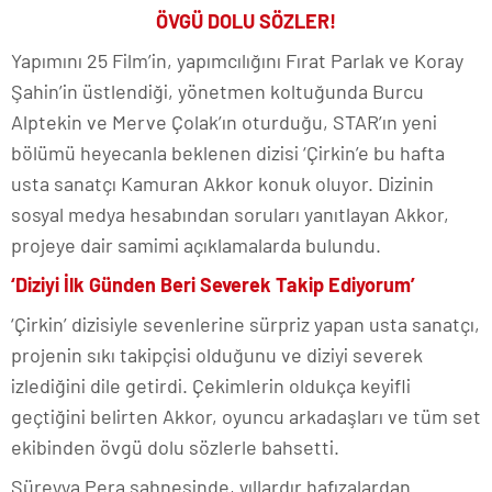
ÖVGÜ DOLU SÖZLER!
Yapımını 25 Film’in, yapımcılığını Fırat Parlak ve Koray
Şahin’in üstlendiği, yönetmen koltuğunda Burcu
Alptekin ve Merve Çolak’ın oturduğu, STAR’ın yeni
bölümü heyecanla beklenen dizisi ‘Çirkin’e bu hafta
usta sanatçı Kamuran Akkor konuk oluyor. Dizinin
sosyal medya hesabından soruları yanıtlayan Akkor,
projeye dair samimi açıklamalarda bulundu.
‘Diziyi İlk Günden Beri Severek Takip Ediyorum’
‘Çirkin’ dizisiyle sevenlerine sürpriz yapan usta sanatçı,
projenin sıkı takipçisi olduğunu ve diziyi severek
izlediğini dile getirdi. Çekimlerin oldukça keyifli
geçtiğini belirten Akkor, oyuncu arkadaşları ve tüm set
ekibinden övgü dolu sözlerle bahsetti.
Süreyya Pera sahnesinde, yıllardır hafızalardan