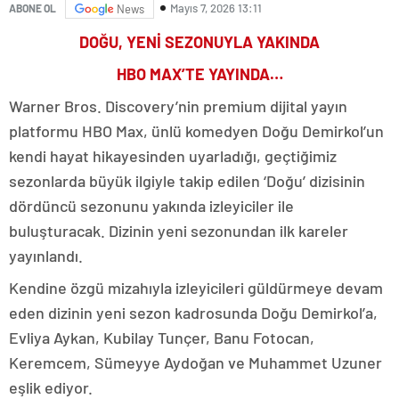
Mayıs 7, 2026 13:11
ABONE OL
News
DOĞU, YENİ SEZONUYLA YAKINDA
HBO MAX’TE YAYINDA…
Warner Bros. Discovery’nin premium dijital yayın
platformu HBO Max, ünlü komedyen Doğu Demirkol’un
kendi hayat hikayesinden uyarladığı, geçtiğimiz
sezonlarda büyük ilgiyle takip edilen ‘Doğu’ dizisinin
dördüncü sezonunu yakında izleyiciler ile
buluşturacak. Dizinin yeni sezonundan ilk kareler
yayınlandı.
Kendine özgü mizahıyla izleyicileri güldürmeye devam
eden dizinin yeni sezon kadrosunda Doğu Demirkol’a,
Evliya Aykan, Kubilay Tunçer, Banu Fotocan,
Keremcem, Sümeyye Aydoğan ve Muhammet Uzuner
eşlik ediyor.