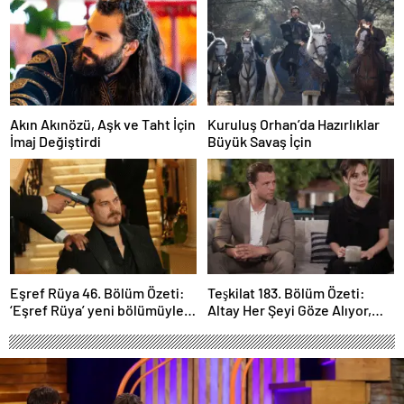
Akın Akınözü, Aşk ve Taht İçin
Kuruluş Orhan’da Hazırlıklar
İmaj Değiştirdi
Büyük Savaş İçin
Eşref Rüya 46. Bölüm Özeti:
Teşkilat 183. Bölüm Özeti:
‘Eşref Rüya’ yeni bölümüyle
Altay Her Şeyi Göze Alıyor,
ekrana geliyor.
Davut Son Kozunu Oynuyor