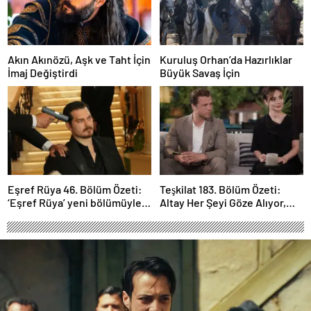
Akın Akınözü, Aşk ve Taht İçin
Kuruluş Orhan’da Hazırlıklar
İmaj Değiştirdi
Büyük Savaş İçin
Eşref Rüya 46. Bölüm Özeti:
Teşkilat 183. Bölüm Özeti:
‘Eşref Rüya’ yeni bölümüyle
Altay Her Şeyi Göze Alıyor,
ekrana geliyor.
Davut Son Kozunu Oynuyor