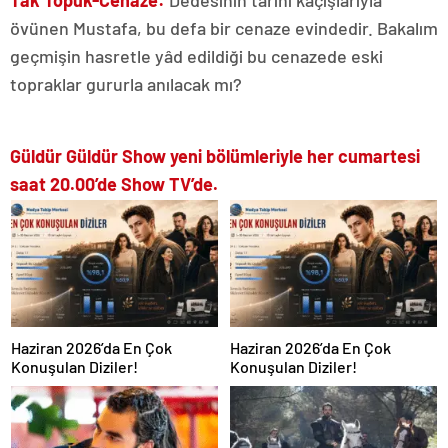
övünen Mustafa, bu defa bir cenaze evindedir. Bakalım
geçmişin hasretle yâd edildiği bu cenazede eski
topraklar gururla anılacak mı?
Güldür Güldür Show yeni bölümleriyle her cumartesi
saat 20.00’de Show TV’de.
Haziran 2026’da En Çok
Haziran 2026’da En Çok
Konuşulan Diziler!
Konuşulan Diziler!