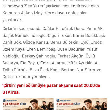
silinmeyen ‘Sev Yeter’ şarkısını seslendirecek olan
Kamuran Akkor, izleyicilere duygu dolu anlar
yaşatacak.
Çirkin’in kadrosunda Çağlar Ertuğrul, Derya Pınar Ak,
Başak Gümülcinelioğlu, Olgun Toker, Baran Bölükbaşı,
Cahit Gök, Gözde Kansu, Sema Gültekin, Eylül Ersöz,
Özlem Kaya, Eren Demirbaş, Buse Badurlar, Yusuf
Nebioğlu, Berkay Şahinoğlu, Ferhat Akgün, Öykü
Sakarya, Efe Poylu, Emre Akarsu, Müfit Aytekin, Ali
Talha Gürbüz, Erva Özel, Kadir Bertan, Nur Sürer ve
Çetin Tekindor yer alıyor.
‘Çirkin’ yeni bölümüyle pazar akşamı saat 20.00’de
STAR’da.