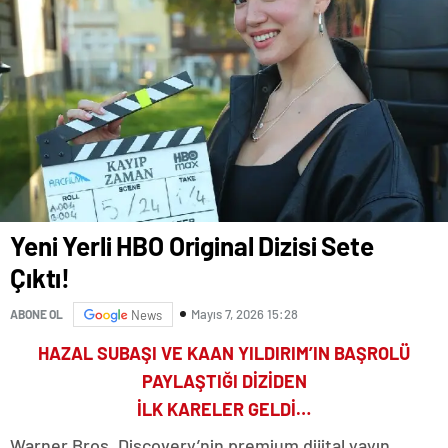
Yeni Yerli HBO Original Dizisi Sete
Çıktı!
Mayıs 7, 2026 15:28
ABONE OL
News
HAZAL SUBAŞI VE KAAN YILDIRIM’IN BAŞROLÜ
PAYLAŞTIĞI DİZİDEN
İLK KARELER GELDİ…
Warner Bros. Discovery’nin premium dijital yayın