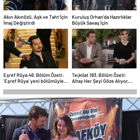
Akın Akınözü, Aşk ve Taht İçin
Kuruluş Orhan’da Hazırlıklar
İmaj Değiştirdi
Büyük Savaş İçin
Eşref Rüya 46. Bölüm Özeti:
Teşkilat 183. Bölüm Özeti:
‘Eşref Rüya’ yeni bölümüyle
Altay Her Şeyi Göze Alıyor,
ekrana geliyor.
Davut Son Kozunu Oynuyor