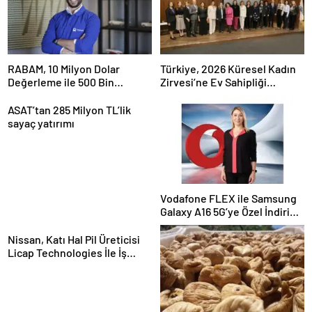
RABAM, 10 Milyon Dolar
Türkiye, 2026 Küresel Kadın
Değerleme ile 500 Bin
Zirvesi’ne Ev Sahipliği
Dolarlık Yatırım Aldı
Yapacak
ASAT’tan 285 Milyon TL’lik
sayaç yatırımı
Vodafone FLEX ile Samsung
Galaxy A16 5G’ye Özel İndirim
ve İnternet Hediyesi
Nissan, Katı Hal Pil Üreticisi
Licap Technologies İle İş
Birliği Yaptı