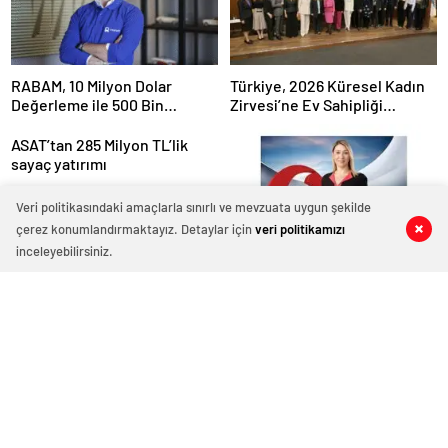
RABAM, 10 Milyon Dolar
Türkiye, 2026 Küresel Kadın
Değerleme ile 500 Bin
Zirvesi’ne Ev Sahipliği
Dolarlık Yatırım Aldı
Yapacak
ASAT’tan 285 Milyon TL’lik
sayaç yatırımı
Veri politikasındaki amaçlarla sınırlı ve mevzuata uygun şekilde
çerez konumlandırmaktayız. Detaylar için
veri politikamızı
0
0
0
0
inceleyebilirsiniz.
Vodafone FLEX ile Samsung
Galaxy A16 5G’ye Özel İndirim
ve İnternet Hediyesi
Nissan, Katı Hal Pil Üreticisi
Licap Technologies İle İş
Birliği Yaptı