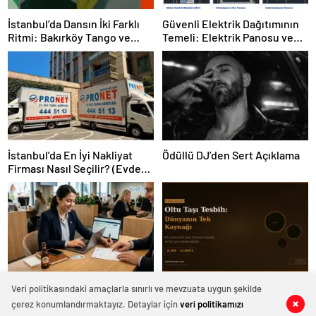
İstanbul’da Dansın İki Farklı
Güvenli Elektrik Dağıtımının
Ritmi: Bakırköy Tango ve
Temeli: Elektrik Panosu ve
Kadıköy Salsa Kursları
Şantiye Panosu Rehberi
İstanbul’da En İyi Nakliyat
Ödüllü DJ’den Sert Açıklama
Firması Nasıl Seçilir? (Evden
Eve Nakliyat Rehberi)
Estonya da Şirket Kurmak
Oltu Taşı Tesbih: Dünyanın
Veri politikasındaki amaçlarla sınırlı ve mevzuata uygun şekilde
Tek Kaynağından Çıkan Taş
çerez konumlandırmaktayız. Detaylar için
veri politikamızı
0
0
0
0
0
0
0
0
0
0
Neden 16.000 TL’yi Aşıyor?