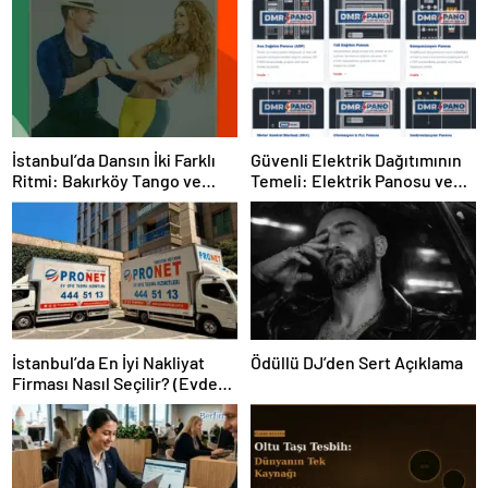
İstanbul’da Dansın İki Farklı
Güvenli Elektrik Dağıtımının
Ritmi: Bakırköy Tango ve
Temeli: Elektrik Panosu ve
Kadıköy Salsa Kursları
Şantiye Panosu Rehberi
İstanbul’da En İyi Nakliyat
Ödüllü DJ’den Sert Açıklama
Firması Nasıl Seçilir? (Evden
Eve Nakliyat Rehberi)