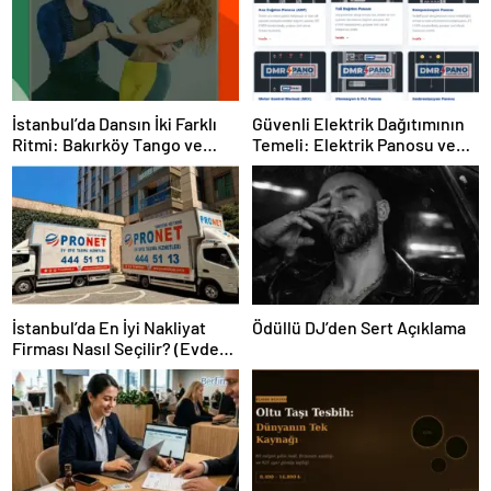
İstanbul’da Dansın İki Farklı
Güvenli Elektrik Dağıtımının
Ritmi: Bakırköy Tango ve
Temeli: Elektrik Panosu ve
Kadıköy Salsa Kursları
Şantiye Panosu Rehberi
İstanbul’da En İyi Nakliyat
Ödüllü DJ’den Sert Açıklama
Firması Nasıl Seçilir? (Evden
Eve Nakliyat Rehberi)