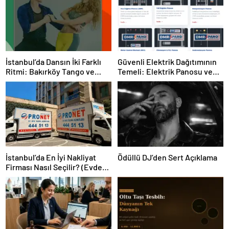
İstanbul’da Dansın İki Farklı
Güvenli Elektrik Dağıtımının
Ritmi: Bakırköy Tango ve
Temeli: Elektrik Panosu ve
Kadıköy Salsa Kursları
Şantiye Panosu Rehberi
İstanbul’da En İyi Nakliyat
Ödüllü DJ’den Sert Açıklama
Firması Nasıl Seçilir? (Evden
Eve Nakliyat Rehberi)