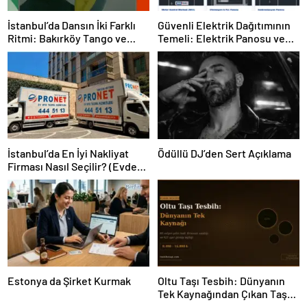
İstanbul’da Dansın İki Farklı
Güvenli Elektrik Dağıtımının
Ritmi: Bakırköy Tango ve
Temeli: Elektrik Panosu ve
Kadıköy Salsa Kursları
Şantiye Panosu Rehberi
İstanbul’da En İyi Nakliyat
Ödüllü DJ’den Sert Açıklama
Firması Nasıl Seçilir? (Evden
Eve Nakliyat Rehberi)
Estonya da Şirket Kurmak
Oltu Taşı Tesbih: Dünyanın
Tek Kaynağından Çıkan Taş
Neden 16.000 TL’yi Aşıyor?