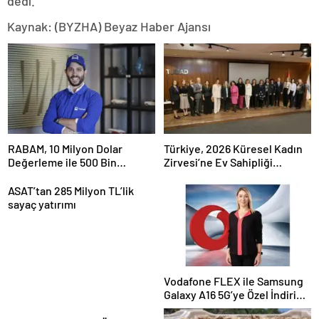
dedi.
Kaynak: (BYZHA) Beyaz Haber Ajansı
RABAM, 10 Milyon Dolar
Türkiye, 2026 Küresel Kadın
Değerleme ile 500 Bin
Zirvesi’ne Ev Sahipliği
Dolarlık Yatırım Aldı
Yapacak
ASAT’tan 285 Milyon TL’lik
sayaç yatırımı
Vodafone FLEX ile Samsung
Galaxy A16 5G’ye Özel İndirim
ve İnternet Hediyesi