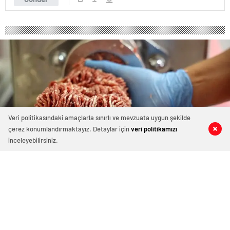
Veri politikasındaki amaçlarla sınırlı ve mevzuata uygun şekilde
çerez konumlandırmaktayız. Detaylar için
veri politikamızı
0
0
0
0
inceleyebilirsiniz.
Halk Et Antalyalıların Gözdesi Oldu
Ağustos 7, 2025 19:14
ABONE OL
News
Halk Et ile Uygun Fiyata Kaliteli Et