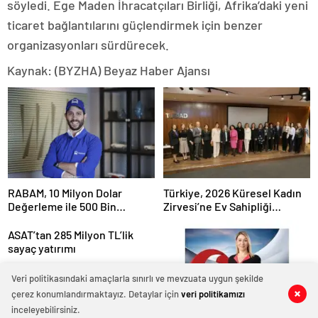
söyledi. Ege Maden İhracatçıları Birliği, Afrika’daki yeni
ticaret bağlantılarını güçlendirmek için benzer
organizasyonları sürdürecek.
Kaynak: (BYZHA) Beyaz Haber Ajansı
RABAM, 10 Milyon Dolar
Türkiye, 2026 Küresel Kadın
Değerleme ile 500 Bin
Zirvesi’ne Ev Sahipliği
Dolarlık Yatırım Aldı
Yapacak
ASAT’tan 285 Milyon TL’lik
sayaç yatırımı
Veri politikasındaki amaçlarla sınırlı ve mevzuata uygun şekilde
çerez konumlandırmaktayız. Detaylar için
veri politikamızı
0
0
0
0
inceleyebilirsiniz.