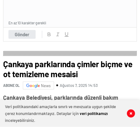
En az 10 karakter gerekli
Gönder
Çankaya parklarında çimler biçme ve
ot temizleme mesaisi
Ağustos 7, 2025 14:53
ABONE OL
News
Çankaya Belediyesi, parklarında düzenli bakım
yaparak vatandaşların kullanımına sunuyor.
Veri politikasındaki amaçlarla sınırlı ve mevzuata uygun şekilde
çerez konumlandırmaktayız. Detaylar için
veri politikamızı
Parklarda uzayan yabani otlar ve çimler, belediye
0
0
0
0
inceleyebilirsiniz.
ekipleri tarafından programlı şekilde biçiliyor ve
temizleniyor.