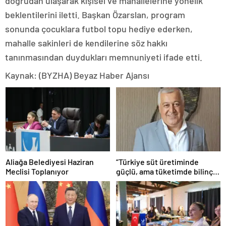
doğrudan ulaşarak kişisel ve mahallelerine yönelik
beklentilerini iletti. Başkan Özarslan, program
sonunda çocuklara futbol topu hediye ederken,
mahalle sakinleri de kendilerine söz hakkı
tanınmasından duydukları memnuniyeti ifade etti.
Kaynak: (BYZHA) Beyaz Haber Ajansı
Aliağa Belediyesi Haziran
“Türkiye süt üretiminde
Meclisi Toplanıyor
güçlü, ama tüketimde bilinç
şart”