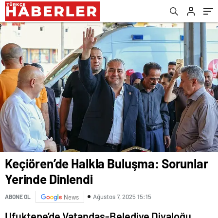
Keçiören’de Halkla Buluşma: Sorunlar
Yerinde Dinlendi
Ağustos 7, 2025 15:15
ABONE OL
News
Ufuktepe’de Vatandaş-Belediye Diyaloğu