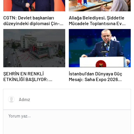
CGTN: Devlet başkanları
Aliağa Belediyesi, Şiddetle
düzeyindeki diplomasi Çin-
Mücadele Toplantısına Ev
Rusya arasındaki büyüyen
Sahipliği Yaptı
ortaklığı güçlendiriyor
ŞEHRİN EN RENKLİ
İstanbul’dan Dünyaya Güç
ETKİNLİĞİ BAŞLIYOR:
Mesajı: Saha Expo 2026
“SOKAK STİLİ GRAFFİTİ
Rekorlarla Kapılarını Kapattı
FESTİVALİ” HEYECANI
GAZİOSMANPAŞA’DA
YAŞANACAK