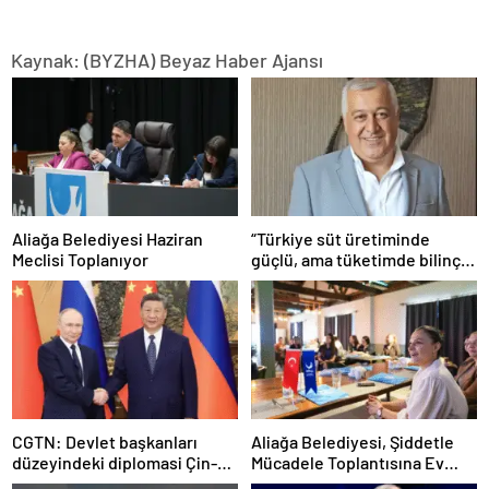
Kaynak: (BYZHA) Beyaz Haber Ajansı
Aliağa Belediyesi Haziran
“Türkiye süt üretiminde
Meclisi Toplanıyor
güçlü, ama tüketimde bilinç
şart”
CGTN: Devlet başkanları
Aliağa Belediyesi, Şiddetle
düzeyindeki diplomasi Çin-
Mücadele Toplantısına Ev
Rusya arasındaki büyüyen
Sahipliği Yaptı