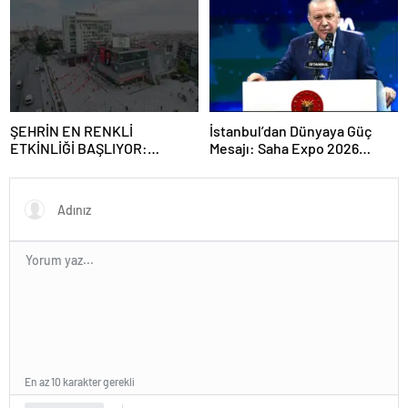
ortaklığı güçlendiriyor
ŞEHRİN EN RENKLİ
İstanbul’dan Dünyaya Güç
ETKİNLİĞİ BAŞLIYOR:
Mesajı: Saha Expo 2026
“SOKAK STİLİ GRAFFİTİ
Rekorlarla Kapılarını Kapattı
FESTİVALİ” HEYECANI
GAZİOSMANPAŞA’DA
YAŞANACAK
En az 10 karakter gerekli