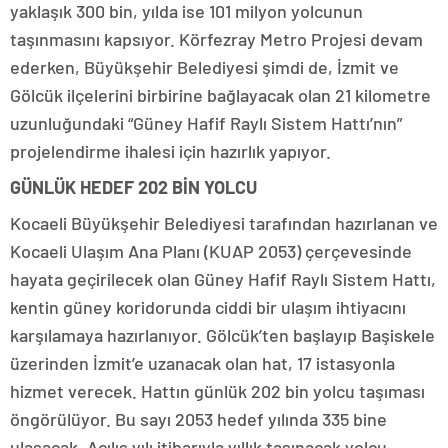
yaklaşık 300 bin, yılda ise 101 milyon yolcunun
taşınmasını kapsıyor. Körfezray Metro Projesi devam
ederken, Büyükşehir Belediyesi şimdi de, İzmit ve
Gölcük ilçelerini birbirine bağlayacak olan 21 kilometre
uzunluğundaki “Güney Hafif Raylı Sistem Hattı’nın”
projelendirme ihalesi için hazırlık yapıyor.
GÜNLÜK HEDEF 202 BİN YOLCU
Kocaeli Büyükşehir Belediyesi tarafından hazırlanan ve
Kocaeli Ulaşım Ana Planı (KUAP 2053) çerçevesinde
hayata geçirilecek olan Güney Hafif Raylı Sistem Hattı,
kentin güney koridorunda ciddi bir ulaşım ihtiyacını
karşılamaya hazırlanıyor. Gölcük’ten başlayıp Başiskele
üzerinden İzmit’e uzanacak olan hat, 17 istasyonla
hizmet verecek. Hattın günlük 202 bin yolcu taşıması
öngörülüyor. Bu sayı 2053 hedef yılında 335 bine
ulaşacak. Açılış yılı itibarıyla yıllık taşınacak yolcu