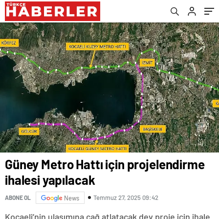
Güney Metro Hattı için projelendirme
ihalesi yapılacak
Temmuz 27, 2025 09:42
ABONE OL
News
Kocaeli’nin ulaşımına çağ atlatacak dev proje için ihale