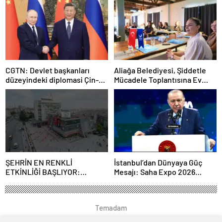
CGTN: Devlet başkanları
Aliağa Belediyesi, Şiddetle
düzeyindeki diplomasi Çin-
Mücadele Toplantısına Ev
Rusya arasındaki büyüyen
Sahipliği Yaptı
ortaklığı güçlendiriyor
ŞEHRİN EN RENKLİ
İstanbul’dan Dünyaya Güç
ETKİNLİĞİ BAŞLIYOR:
Mesajı: Saha Expo 2026
“SOKAK STİLİ GRAFFİTİ
Rekorlarla Kapılarını Kapattı
FESTİVALİ” HEYECANI
GAZİOSMANPAŞA’DA
Temadam
YAŞANACAK