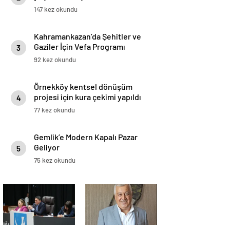
147 kez okundu
Kahramankazan’da Şehitler ve
Gaziler İçin Vefa Programı
3
92 kez okundu
Örnekköy kentsel dönüşüm
projesi için kura çekimi yapıldı
4
77 kez okundu
Gemlik’e Modern Kapalı Pazar
Geliyor
5
75 kez okundu