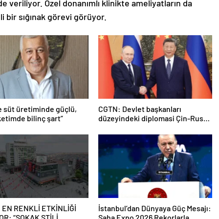
e veriliyor. Özel donanımlı klinikte ameliyatların da
li bir sığınak görevi görüyor.
e süt üretiminde güçlü,
CGTN: Devlet başkanları
etimde bilinç şart”
düzeyindeki diplomasi Çin-Rusya
arasındaki büyüyen ortaklığı
güçlendiriyor
 EN RENKLİ ETKİNLİĞİ
İstanbul’dan Dünyaya Güç Mesajı:
OR: “SOKAK STİLİ
Saha Expo 2026 Rekorlarla