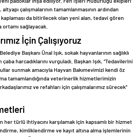
yeni padoklar inşa ediliyor. Fen İşleri Müdürlüğü ekipleri
, altyapı çalışmalarının tamamlanmasının ardından
kaplaması da bitirilecek olan yeni alan, tedavi gören
a ortamı sağlayacak.
ımız İçin Çalışıyoruz
Belediye Başkanı Ünal Işık, sokak hayvanlarının sağlıklı
çaba harcadıklarını vurguladı. Başkan Işık, “Tedavilerini
oşullar sunmak amacıyla Hayvan Bakımevimizi kendi öz
ışma tamamlandığında veterinerlik hizmetlerimizin
rkadaşlarımız ve refahları için çalışmalarımız sürecek”
metleri
 her türlü ihtiyacını karşılamak için kapsamlı bir hizmet
ndirme, kimliklendirme ve kayıt altına alma işlemlerinin