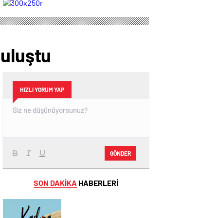
Sahipliği Yaptı
STİLİ GRAFFİTİ
FESTİVALİ”
HEYECANI
GAZİOSMANPAŞA’DA
YAŞANACAK
Buluştu
HIZLI YORUM YAP
GÖNDER
SON DAKİKA
HABERLERİ