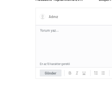
Sahipliği Yaptı
GRAFFİ
GAZİO
En az 10 karakter gerekli
Gönder