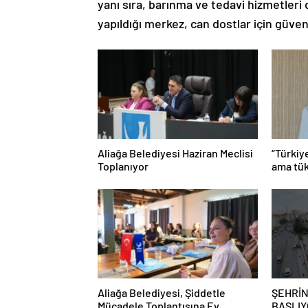
yanı sıra, barınma ve tedavi hizmetleri d
yapıldığı merkez, can dostlar için güven
Aliağa Belediyesi Haziran Meclisi
“Türkiy
Toplanıyor
ama tük
Aliağa Belediyesi, Şiddetle
ŞEHRİN
Mücadele Toplantısına Ev
BAŞLIY