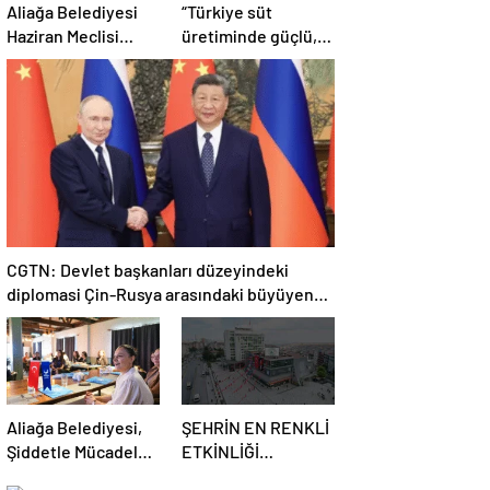
Aliağa Belediyesi
“Türkiye süt
Haziran Meclisi
üretiminde güçlü,
Toplanıyor
ama tüketimde
bilinç şart”
CGTN: Devlet başkanları düzeyindeki
diplomasi Çin-Rusya arasındaki büyüyen
ortaklığı güçlendiriyor
Aliağa Belediyesi,
ŞEHRİN EN RENKLİ
Şiddetle Mücadele
ETKİNLİĞİ
Toplantısına Ev
BAŞLIYOR: “SOKAK