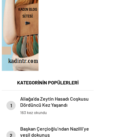
KATEGORİNİN POPÜLERLERİ
Aliağa’da Zeytin Hasadı Coşkusu
Dördüncü Kez Yaşandı
1
163 kez okundu
Başkan Çerçioğlu’ndan Nazilli’ye
yeşil dokunuş
2