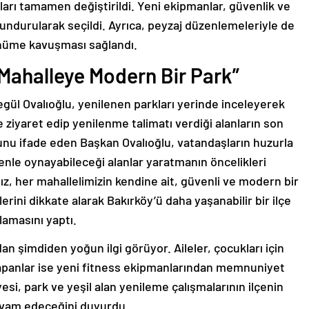
pları tamamen değiştirildi. Yeni ekipmanlar, güvenlik ve
lundurularak seçildi. Ayrıca, peyzaj düzenlemeleriyle de
rünüme kavuşması sağlandı.
 Mahalleye Modern Bir Park”
gül Ovalıoğlu, yenilenen parkları yerinde inceleyerek
e ziyaret edip yenilenme talimatı verdiği alanların son
u ifade eden Başkan Ovalıoğlu, vatandaşların huzurla
venle oynayabileceği alanlar yaratmanın öncelikleri
z, her mahallelimizin kendine ait, güvenli ve modern bir
erini dikkate alarak Bakırköy’ü daha yaşanabilir bir ilçe
amasını yaptı.
dan şimdiden yoğun ilgi görüyor. Aileler, çocukları için
 yapanlar ise yeni fitness ekipmanlarından memnuniyet
yesi, park ve yeşil alan yenileme çalışmalarının ilçenin
evam edeceğini duyurdu.