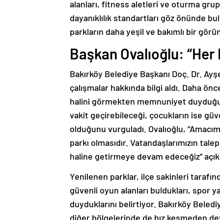
alanları, fitness aletleri ve oturma gru
dayanıklılık standartları göz önünde bu
parkların daha yeşil ve bakımlı bir gö
Başkan Ovalıoğlu: “Her
Bakırköy Belediye Başkanı Doç. Dr. Ayşe
çalışmalar hakkında bilgi aldı. Daha önc
halini görmekten memnuniyet duyduğun
vakit geçirebileceği, çocukların ise gü
olduğunu vurguladı. Ovalıoğlu, “Amacımı
parkı olmasıdır. Vatandaşlarımızın talepl
haline getirmeye devam edeceğiz” açıkl
Yenilenen parklar, ilçe sakinleri tarafın
güvenli oyun alanları buldukları, spor
duyduklarını belirtiyor. Bakırköy Beledi
diğer bölgelerinde de hız kesmeden d