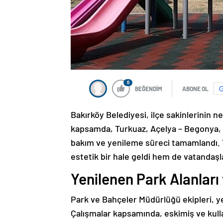
0
BEĞENDİM
ABONE OL
Bakırköy Belediyesi, ilçe sakinlerinin ne
kapsamda, Turkuaz, Açelya – Begonya, 
bakım ve yenileme süreci tamamlandı. Y
estetik bir hale geldi hem de vatandaşla
Yenilenen Park Alanları
Park ve Bahçeler Müdürlüğü ekipleri, yen
Çalışmalar kapsamında, eskimiş ve kul