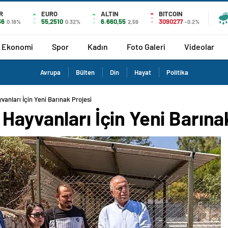
R
EURO
ALTIN
BITCOIN
36
55,2510
6.660,55
3090277
0.18%
0.32%
2,59
-0.2%
Ekonomi
Spor
Kadın
Foto Galeri
Videolar
Avrupa
Bülten
Din
Hayat
Politika
anları İçin Yeni Barınak Projesi
Hayvanları İçin Yeni Barına