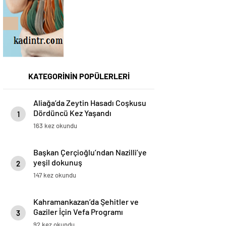
KATEGORİNİN POPÜLERLERİ
Aliağa’da Zeytin Hasadı Coşkusu
Dördüncü Kez Yaşandı
1
163 kez okundu
Başkan Çerçioğlu’ndan Nazilli’ye
yeşil dokunuş
2
147 kez okundu
Kahramankazan’da Şehitler ve
Gaziler İçin Vefa Programı
3
92 kez okundu