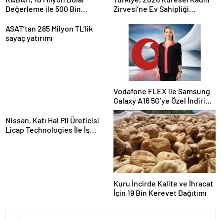
Değerleme ile 500 Bin
Zirvesi’ne Ev Sahipliği
Dolarlık Yatırım Aldı
Yapacak
ASAT’tan 285 Milyon TL’lik
sayaç yatırımı
Vodafone FLEX ile Samsung
Galaxy A16 5G’ye Özel İndirim
ve İnternet Hediyesi
Nissan, Katı Hal Pil Üreticisi
Licap Technologies İle İş
Birliği Yaptı
Kuru İncirde Kalite ve İhracat
İçin 19 Bin Kerevet Dağıtımı