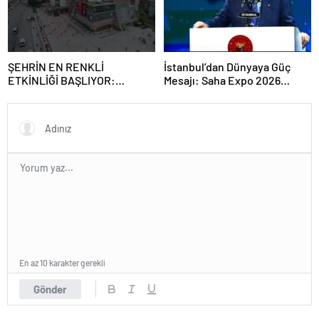
ŞEHRİN EN RENKLİ
İstanbul’dan Dünyaya Güç
ETKİNLİĞİ BAŞLIYOR:
Mesajı: Saha Expo 2026
“SOKAK STİLİ GRAFFİTİ
Rekorlarla Kapılarını Kapattı
FESTİVALİ” HEYECANI
GAZİOSMANPAŞA’DA
YAŞANACAK
En az 10 karakter gerekli
Gönder