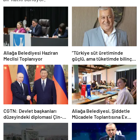
Aliağa Belediyesi Haziran
“Türkiye süt üretiminde
Meclisi Toplanıyor
güçlü, ama tüketimde bilinç
şart”
CGTN: Devlet başkanları
Aliağa Belediyesi, Şiddetle
düzeyindeki diplomasi Çin-
Mücadele Toplantısına Ev
Rusya arasındaki büyüyen
Sahipliği Yaptı
ortaklığı güçlendiriyor