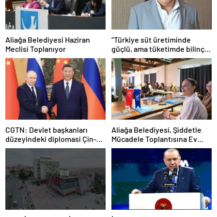
Aliağa Belediyesi Haziran
“Türkiye süt üretiminde
Meclisi Toplanıyor
güçlü, ama tüketimde bilinç
şart”
CGTN: Devlet başkanları
Aliağa Belediyesi, Şiddetle
düzeyindeki diplomasi Çin-
Mücadele Toplantısına Ev
Rusya arasındaki büyüyen
Sahipliği Yaptı
ortaklığı güçlendiriyor