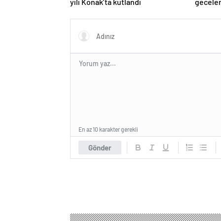
yılı Konak’ta kutlandı
geceler
En az 10 karakter gerekli
Gönder