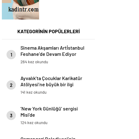
KATEGORİNİN POPÜLERLERİ
Sinema Akşamları Artİstanbul
Feshane’de Devam Ediyor
1
264 kez okundu
Ayvalık’ta Çocuklar Karikatür
Atölyesi’ne büyük bir ilgi
2
gösterdi
141 kez okundu
‘New York Günlüğü’ sergisi
Misi’de
3
124 kez okundu
Osmangazi Belediyesi’nin