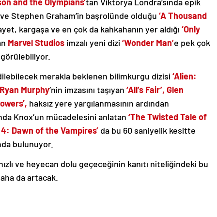
son and the Olympians’
tan Viktorya Londra’sında epik
n ve Stephen Graham’in başrolünde olduğu
‘A Thousand
ayet, kargaşa ve en çok da kahkahanın yer aldığı
‘Only
an
Marvel Studios
imzalı yeni dizi
‘Wonder Man’
e pek çok
 görülebiliyor.
dilebilecek merakla beklenen bilimkurgu dizisi
‘Alien:
Ryan Murphy
’nin imzasını taşıyan
‘All’s Fair’, Glen
Powers’,
haksız yere yargılanmasının ardından
nda Knox’un mücadelesini anlatan
‘The Twisted Tale of
 4: Dawn of the Vampires’
da bu 60 saniyelik kesitte
sında bulunuyor.
, hızlı ve heyecan dolu geçeceğinin kanıtı niteliğindeki bu
 daha da artacak.