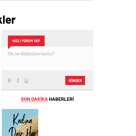
kler
HIZLI YORUM YAP
GÖNDER
SON DAKİKA
HABERLERİ