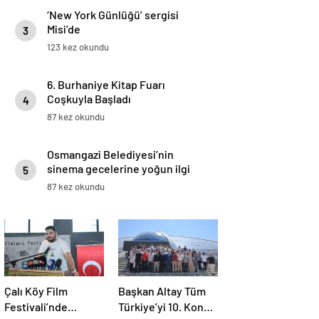
‘New York Günlüğü’ sergisi
Misi’de
3
123 kez okundu
6. Burhaniye Kitap Fuarı
Coşkuyla Başladı
4
87 kez okundu
Osmangazi Belediyesi’nin
sinema gecelerine yoğun ilgi
5
87 kez okundu
Çalı Köy Film
Başkan Altay Tüm
Festivali’nde
Türkiye’yi 10. Konya