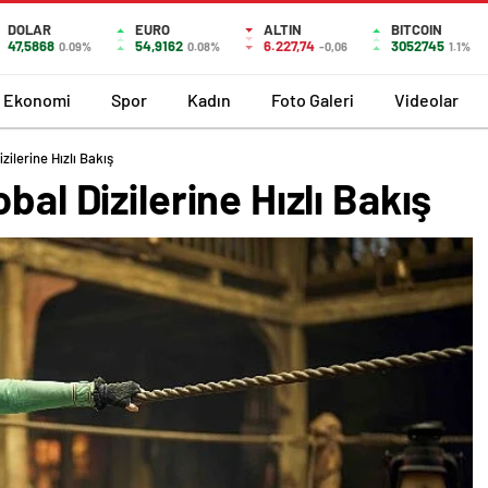
DOLAR
EURO
ALTIN
BITCOIN
47,5868
54,9162
6.227,74
3052745
0.09%
0.08%
-0,06
1.1%
Ekonomi
Spor
Kadın
Foto Galeri
Videolar
zilerine Hızlı Bakış
bal Dizilerine Hızlı Bakış