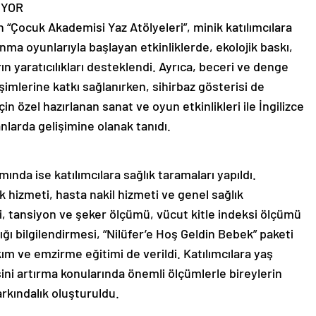
IYOR
“Çocuk Akademisi Yaz Atölyeleri”, minik katılımcılara
nma oyunlarıyla başlayan etkinliklerde, ekolojik baskı,
ın yaratıcılıkları desteklendi. Ayrıca, beceri ve denge
lişimlerine katkı sağlanırken, sihirbaz gösterisi de
in özel hazırlanan sanat ve oyun etkinlikleri ile İngilizce
anlarda gelişimine olanak tanıdı.
mında ise katılımcılara sağlık taramaları yapıldı.
hizmeti, hasta nakil hizmeti ve genel sağlık
ti, tansiyon ve şeker ölçümü, vücut kitle indeksi ölçümü
ğı bilgilendirmesi, “Nilüfer’e Hoş Geldin Bebek” paketi
m ve emzirme eğitimi de verildi. Katılımcılara yaş
sini artırma konularında önemli ölçümlerle bireylerin
arkındalık oluşturuldu.