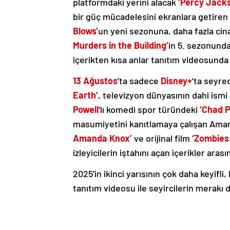
platformdaki yerini alacak
‘Percy Jack
bir güç mücadelesini ekranlara getire
Blows’
un yeni sezonuna, daha fazla cin
Murders in the Building’
in 5. sezonund
içerikten kısa anlar tanıtım videosunda
13 Ağustos
’ta sadece
Disney+
’ta seyre
Earth’
, televizyon dünyasının dahi ismi
Powell
’lı komedi spor türündeki
‘Chad 
masumiyetini kanıtlamaya çalışan Ama
Amanda Knox’
ve orijinal film
‘Zombies
izleyicilerin iştahını açan içerikler ara
2025’in ikinci yarısının çok daha keyifli
tanıtım videosu ile seyircilerin merakı