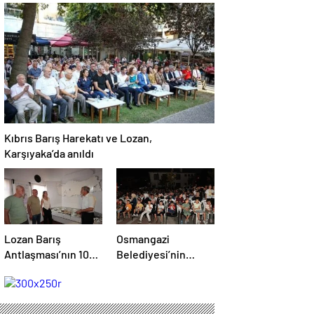
Akademik Buluşma
Bilim Festivali’ne
Davet Etti
Kıbrıs Barış Harekatı ve Lozan,
Karşıyaka’da anıldı
Lozan Barış
Osmangazi
Antlaşması’nın 102.
Belediyesi’nin
yılı Konak’ta
sinema gecelerine
kutlandı
yoğun ilgi