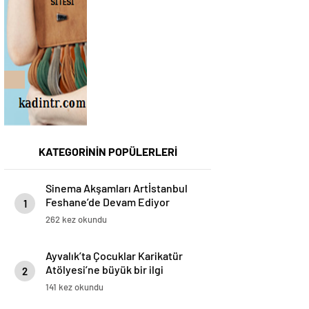
KATEGORİNİN POPÜLERLERİ
Sinema Akşamları Artİstanbul
Feshane’de Devam Ediyor
1
262 kez okundu
Ayvalık’ta Çocuklar Karikatür
Atölyesi’ne büyük bir ilgi
2
gösterdi
141 kez okundu