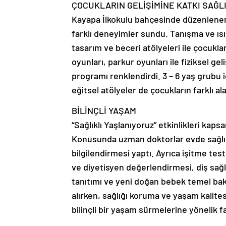
ÇOCUKLARIN GELİŞİMİNE KATKI SAĞL
Kayapa İlkokulu bahçesinde düzenlenen 
farklı deneyimler sundu. Tanışma ve ısı
tasarım ve beceri atölyeleri ile çocuklar
oyunları, parkur oyunları ile fiziksel ge
programı renklendirdi. 3 – 6 yaş grubu iç
eğitsel atölyeler de çocukların farklı al
BİLİNÇLİ YAŞAM
“Sağlıklı Yaşlanıyoruz” etkinlikleri kapsa
Konusunda uzman doktorlar evde sağlık 
bilgilendirmesi yaptı. Ayrıca işitme tes
ve diyetisyen değerlendirmesi, diş sağlı
tanıtımı ve yeni doğan bebek temel bakı
alırken, sağlığı koruma ve yaşam kalite
bilinçli bir yaşam sürmelerine yönelik f