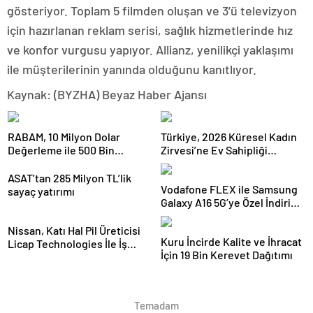
gösteriyor. Toplam 5 filmden oluşan ve 3’ü televizyon
için hazırlanan reklam serisi, sağlık hizmetlerinde hız
ve konfor vurgusu yapıyor. Allianz, yenilikçi yaklaşımı
ile müşterilerinin yanında olduğunu kanıtlıyor.
Kaynak: (BYZHA) Beyaz Haber Ajansı
RABAM, 10 Milyon Dolar
Türkiye, 2026 Küresel Kadın
Değerleme ile 500 Bin
Zirvesi’ne Ev Sahipliği
Dolarlık Yatırım Aldı
Yapacak
ASAT’tan 285 Milyon TL’lik
Vodafone FLEX ile Samsung
sayaç yatırımı
Galaxy A16 5G’ye Özel İndirim
ve İnternet Hediyesi
Nissan, Katı Hal Pil Üreticisi
Kuru İncirde Kalite ve İhracat
Licap Technologies İle İş
İçin 19 Bin Kerevet Dağıtımı
Birliği Yaptı
Temadam