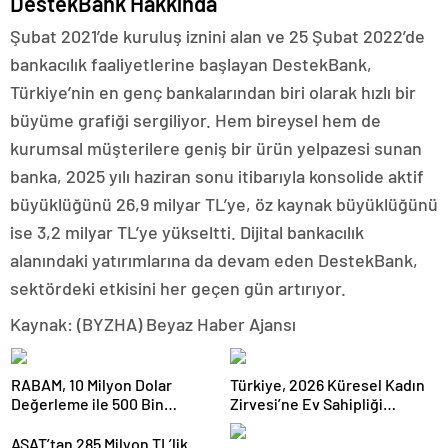
DestekBank Hakkında
Şubat 2021’de kuruluş iznini alan ve 25 Şubat 2022’de
bankacılık faaliyetlerine başlayan DestekBank,
Türkiye’nin en genç bankalarından biri olarak hızlı bir
büyüme grafiği sergiliyor. Hem bireysel hem de
kurumsal müşterilere geniş bir ürün yelpazesi sunan
banka, 2025 yılı haziran sonu itibarıyla konsolide aktif
büyüklüğünü 26,9 milyar TL’ye, öz kaynak büyüklüğünü
ise 3,2 milyar TL’ye yükseltti. Dijital bankacılık
alanındaki yatırımlarına da devam eden DestekBank,
sektördeki etkisini her geçen gün artırıyor.
Kaynak: (BYZHA) Beyaz Haber Ajansı
RABAM, 10 Milyon Dolar
Türkiye, 2026 Küresel Kadın
Değerleme ile 500 Bin
Zirvesi’ne Ev Sahipliği
Dolarlık Yatırım Aldı
Yapacak
ASAT’tan 285 Milyon TL’lik