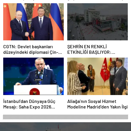
şart”
CGTN: Devlet başkanları
ŞEHRİN EN RENKLİ
düzeyindeki diplomasi Çin-
ETKİNLİĞİ BAŞLIYOR:
Rusya arasındaki büyüyen
“SOKAK STİLİ GRAFFİTİ
ortaklığı güçlendiriyor
FESTİVALİ” HEYECANI
GAZİOSMANPAŞA’DA
YAŞANACAK
İstanbul’dan Dünyaya Güç
Aliağa’nın Sosyal Hizmet
Mesajı: Saha Expo 2026
Modeline Madrid’den Yakın İlgi
Rekorlarla Kapılarını Kapattı