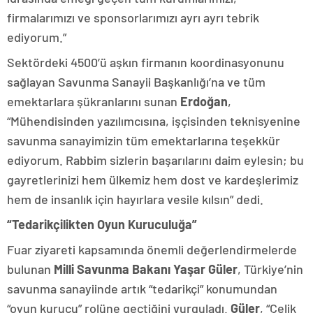
firmalarımızı ve sponsorlarımızı ayrı ayrı tebrik
ediyorum.”
Sektördeki 4500’ü aşkın firmanın koordinasyonunu
sağlayan Savunma Sanayii Başkanlığı’na ve tüm
emektarlara şükranlarını sunan
Erdoğan
,
“Mühendisinden yazılımcısına, işçisinden teknisyenine
savunma sanayimizin tüm emektarlarına teşekkür
ediyorum. Rabbim sizlerin başarılarını daim eylesin; bu
gayretlerinizi hem ülkemiz hem dost ve kardeşlerimiz
hem de insanlık için hayırlara vesile kılsın” dedi.
“Tedarikçilikten Oyun Kuruculuğa”
Fuar ziyareti kapsamında önemli değerlendirmelerde
bulunan
Milli Savunma Bakanı Yaşar Güler
, Türkiye’nin
savunma sanayiinde artık “tedarikçi” konumundan
“oyun kurucu” rolüne geçtiğini vurguladı.
Güler
, “Çelik