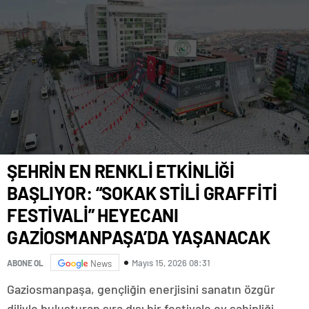
ŞEHRİN EN RENKLİ ETKİNLİĞİ
BAŞLIYOR: “SOKAK STİLİ GRAFFİTİ
FESTİVALİ” HEYECANI
GAZİOSMANPAŞA’DA YAŞANACAK
Mayıs 15, 2026 08:31
ABONE OL
News
Gaziosmanpaşa, gençliğin enerjisini sanatın özgür
diliyle buluşturan sıra dışı bir festivale ev sahipliği