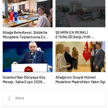
Aliağa Belediyesi, Şiddetle
ŞEHRİN EN RENKLİ
Mücadele Toplantısına Ev
ETKİNLİĞİ BAŞLIYOR:
Sahipliği Yaptı
“SOKAK STİLİ GRAFFİTİ
FESTİVALİ” HEYECANI
GAZİOSMANPAŞA’DA
YAŞANACAK
İstanbul’dan Dünyaya Güç
Aliağa’nın Sosyal Hizmet
Mesajı: Saha Expo 2026
Modeline Madrid’den Yakın İlgi
Rekorlarla Kapılarını Kapattı