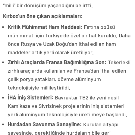
“milli” bir dönüşüm yaşandığını belirtti.
Kırboz’un öne çıkan açıklamaları:
Kritik Mühimmat Ham Maddesi:
Fırtına obüsü
mühimmatı için Türkiye’de özel bir hat kuruldu. Daha
önce Rusya ve Uzak Doğu’dan ithal edilen ham
maddeler artık yerli olarak üretiliyor.
Zırhlı Araçlarda Fransa Bağımlılığına Son:
Tekerlekli
zırhlı araçlarda kullanılan ve Fransa’dan ithal edilen
çelik porya yatakları, dövme alüminyum
teknolojisiyle millileştirildi.
İHA İniş Sistemleri:
Bayraktar TB2 ile yeni nesil
Kamikaze ve Sivrisinek projelerinin iniş sistemleri
yerli alüminyum teknolojisiyle üretilmeye başlandı.
Hurdadan Savunma Sanayiine:
Kurulan altyapı
sayesinde, gerektiğinde hurdaların bile geri