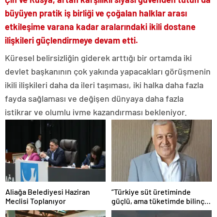
büyüyen pratik iş birliği ve çoğalan halklar arası
etkileşime varana kadar aralarındaki ikili dostane
ilişkileri güçlendirmeye devam etti.
Küresel belirsizliğin giderek arttığı bir ortamda iki
devlet başkanının çok yakında yapacakları görüşmenin
ikili ilişkileri daha da ileri taşıması, iki halka daha fazla
fayda sağlaması ve değişen dünyaya daha fazla
istikrar ve olumlu ivme kazandırması bekleniyor.
Aliağa Belediyesi Haziran
“Türkiye süt üretiminde
Meclisi Toplanıyor
güçlü, ama tüketimde bilinç
şart”