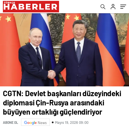
ortaklığı güçlendiriyor
HEYECANI GAZİOSMANPAŞA’DA YAŞANACAK
CGTN: Devlet başkanları düzeyindeki
diplomasi Çin-Rusya arasındaki
büyüyen ortaklığı güçlendiriyor
Mayıs 19, 2026 09:00
ABONE OL
News