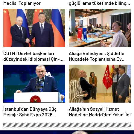
Meclisi Toplanıyor
güçlü, ama tüketimde bilinç
şart”
CGTN: Devlet başkanları
Aliağa Belediyesi, Şiddetle
düzeyindeki diplomasi Çin-
Mücadele Toplantısına Ev
Rusya arasındaki büyüyen
Sahipliği Yaptı
ortaklığı güçlendiriyor
İstanbul’dan Dünyaya Güç
Aliağa’nın Sosyal Hizmet
Mesajı: Saha Expo 2026
Modeline Madrid’den Yakın İlgi
Rekorlarla Kapılarını Kapattı