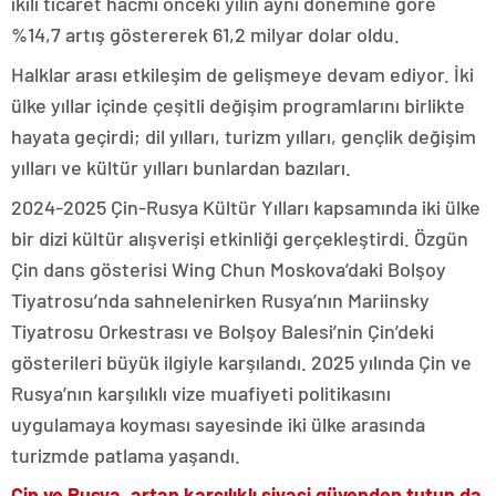
ikili ticaret hacmi önceki yılın aynı dönemine göre
%14,7 artış göstererek 61,2 milyar dolar oldu.
Halklar arası etkileşim de gelişmeye devam ediyor. İki
ülke yıllar içinde çeşitli değişim programlarını birlikte
hayata geçirdi; dil yılları, turizm yılları, gençlik değişim
yılları ve kültür yılları bunlardan bazıları.
2024-2025 Çin-Rusya Kültür Yılları kapsamında iki ülke
bir dizi kültür alışverişi etkinliği gerçekleştirdi. Özgün
Çin dans gösterisi Wing Chun Moskova’daki Bolşoy
Tiyatrosu’nda sahnelenirken Rusya’nın Mariinsky
Tiyatrosu Orkestrası ve Bolşoy Balesi’nin Çin’deki
gösterileri büyük ilgiyle karşılandı. 2025 yılında Çin ve
Rusya’nın karşılıklı vize muafiyeti politikasını
uygulamaya koyması sayesinde iki ülke arasında
turizmde patlama yaşandı.
Çin ve Rusya, artan karşılıklı siyasi güvenden tutun da