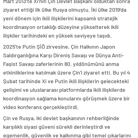
Mart 2013’te Xi’nin Çin Devlet Başkanı olduktan sonra
ziyaret ettiği ilk ülke Rusya olmuştu. İki ülke 2019’da
yeni dönem için ikili ilişkilerini kapsamlı stratejik
koordinasyon ortaklığı düzeyine yükselterek ikili
ilişkiler tarihindeki en yüksek seviyeye taşıdı.
2025’te Putin ŞİÖ zirvesine, Çin Halkının Japon
Saldırganlığına Karşı Direniş Savaşı ve Dünya Anti-
Faşist Savaşı zaferlerinin 80. yıldönümünü anma
etkinliklerine katılmak üzere Çin’i ziyaret etti. Bu yıl 4
Şubat tarihinde Xi ve Putin ikili ilişkilerin gelecekteki
gelişimi ve uluslararası platformlarda ikili ilişkilerde
koordinasyon sağlama konularını görüşmek üzere bir
video konferans gerçekleştirdi.
Çin ve Rusya, iki devlet başkanının rehberliğinde
karşılıklı siyasi güveni sürekli derinleştirdi ve
egemenlik, güvenlik ve kalkınma gibi temel çıkarlarını