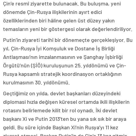
Çin’e resmî ziyarette bulunacak. Bu buluşma, yeni
dönemde Çin-Rusya ilişkilerinin ayırt edici
özelliklerinden biri hâline gelen üst düzey yakın
temasların yeni bir göstergesi olarak değerlendiriliyor.
Putin’in ziyareti tarihî bir dönemeçte gerçekleşiyor. Bu
yıl, Çin-Rusya İyi Komşuluk ve Dostane İş Birliği
Antlaşması’nın imzalanmasının ve Şanghay İşbirliği
Örgütü’nün (ŞİÖ) kuruluşunun 25. yıldönümü ve Çin-
Rusya kapsamlı stratejik koordinasyon ortaklığının
kurulmasının 30. yıldönümü.
Geçtiğimiz on yılda, devlet başkanları düzeyindeki
diplomasi hızla değişen küresel ortamda ikili ilişkilerin
rotasını belirlemede kilit bir rol oynadı. İki devlet
başkanı Xi ve Putin 2013’ten bu yana sık sık bir araya
geldi. Bu süre içinde Başkan Xi’nin Rusya’yı 11 kez
ziyaret etmesi, Başkan Putin’in de Çin’e 13 kez gitmiş