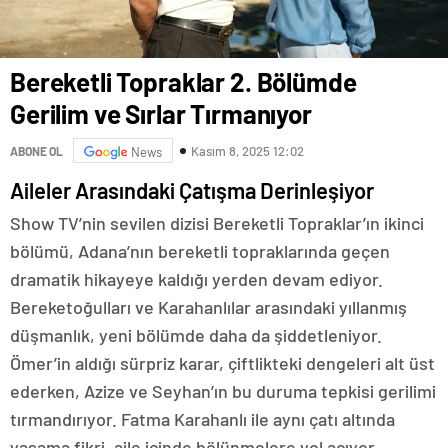
Bereketli Topraklar 2. Bölümde
Gerilim ve Sırlar Tırmanıyor
Kasım 8, 2025 12:02
ABONE OL
News
Aileler Arasındaki Çatışma Derinleşiyor
Show TV’nin sevilen dizisi Bereketli Topraklar’ın ikinci
bölümü, Adana’nın bereketli topraklarında geçen
dramatik hikayeye kaldığı yerden devam ediyor.
Bereketoğulları ve Karahanlılar arasındaki yıllanmış
düşmanlık, yeni bölümde daha da şiddetleniyor.
Ömer’in aldığı sürpriz karar, çiftlikteki dengeleri alt üst
ederken, Azize ve Seyhan’ın bu duruma tepkisi gerilimi
tırmandırıyor. Fatma Karahanlı ile aynı çatı altında
yaşama fikri, aile içinde bölünmelere yol açıyor.