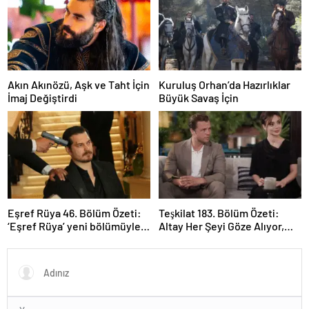
Akın Akınözü, Aşk ve Taht İçin
Kuruluş Orhan’da Hazırlıklar
İmaj Değiştirdi
Büyük Savaş İçin
Eşref Rüya 46. Bölüm Özeti:
Teşkilat 183. Bölüm Özeti:
‘Eşref Rüya’ yeni bölümüyle
Altay Her Şeyi Göze Alıyor,
ekrana geliyor.
Davut Son Kozunu Oynuyor