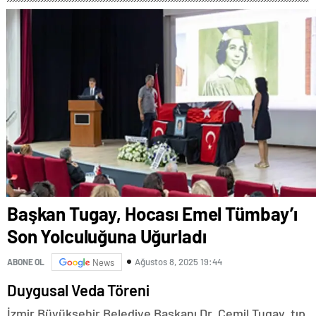
GAZİOSMANPAŞA’DA
YAŞANACAK
Başkan Tugay, Hocası Emel Tümbay’ı
Son Yolculuğuna Uğurladı
Ağustos 8, 2025 19:44
ABONE OL
News
Duygusal Veda Töreni
İzmir Büyükşehir Belediye Başkanı Dr. Cemil Tugay, tıp