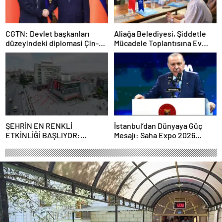
CGTN: Devlet başkanları
Aliağa Belediyesi, Şiddetle
düzeyindeki diplomasi Çin-
Mücadele Toplantısına Ev
Rusya arasındaki büyüyen
Sahipliği Yaptı
ortaklığı güçlendiriyor
ŞEHRİN EN RENKLİ
İstanbul’dan Dünyaya Güç
ETKİNLİĞİ BAŞLIYOR:
Mesajı: Saha Expo 2026
“SOKAK STİLİ GRAFFİTİ
Rekorlarla Kapılarını Kapattı
FESTİVALİ” HEYECANI
GAZİOSMANPAŞA’DA
YAŞANACAK