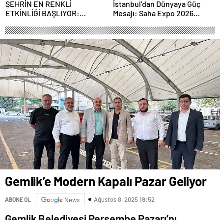
ŞEHRİN EN RENKLİ
İstanbul’dan Dünyaya Güç
ETKİNLİĞİ BAŞLIYOR:
Mesajı: Saha Expo 2026
“SOKAK STİLİ GRAFFİTİ
Rekorlarla Kapılarını Kapattı
FESTİVALİ” HEYECANI
GAZİOSMANPAŞA’DA
YAŞANACAK
Gemlik’e Modern Kapalı Pazar Geliyor
Ağustos 8, 2025 19:52
ABONE OL
News
Gemlik Belediyesi Perşembe Pazarı’nı