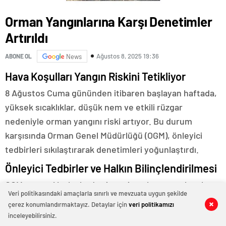
Orman Yangınlarına Karşı Denetimler
Artırıldı
Ağustos 8, 2025 19:36
ABONE OL
News
Hava Koşulları Yangın Riskini Tetikliyor
8 Ağustos Cuma gününden itibaren başlayan haftada,
yüksek sıcaklıklar, düşük nem ve etkili rüzgar
nedeniyle orman yangını riski artıyor. Bu durum
karşısında Orman Genel Müdürlüğü (OGM), önleyici
tedbirleri sıkılaştırarak denetimleri yoğunlaştırdı.
Önleyici Tedbirler ve Halkın Bilinçlendirilmesi
OGM, ormanlık alanlarda sigara içmek, ateş yakmak ve
Veri politikasındaki amaçlarla sınırlı ve mevzuata uygun şekilde
izinsiz kamp kurmak gibi yangına yol açabilecek
çerez konumlandırmaktayız. Detaylar için
veri politikamızı
0
0
0
0
0
0
0
0
0
0
0
0
0
0
0
0
davranışların yasak olduğunu vurguluyor. Özellikle
inceleyebilirsiniz.