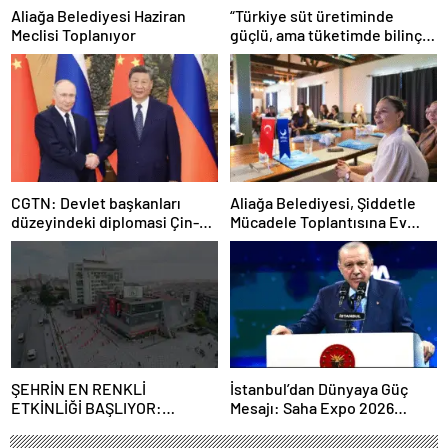
Aliağa Belediyesi Haziran
“Türkiye süt üretiminde
Meclisi Toplanıyor
güçlü, ama tüketimde bilinç
şart”
CGTN: Devlet başkanları
Aliağa Belediyesi, Şiddetle
düzeyindeki diplomasi Çin-
Mücadele Toplantısına Ev
Rusya arasındaki büyüyen
Sahipliği Yaptı
ortaklığı güçlendiriyor
ŞEHRİN EN RENKLİ
İstanbul’dan Dünyaya Güç
ETKİNLİĞİ BAŞLIYOR:
Mesajı: Saha Expo 2026
“SOKAK STİLİ GRAFFİTİ
Rekorlarla Kapılarını Kapattı
FESTİVALİ” HEYECANI