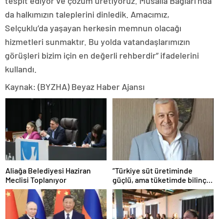
tespit ediyor ve çözüm üretiyoruz. Musalla Bağları’nda
da halkımızın taleplerini dinledik. Amacımız,
Selçuklu’da yaşayan herkesin memnun olacağı
hizmetleri sunmaktır. Bu yolda vatandaşlarımızın
görüşleri bizim için en değerli rehberdir” ifadelerini
kullandı.
Kaynak: (BYZHA) Beyaz Haber Ajansı
Aliağa Belediyesi Haziran
“Türkiye süt üretiminde
Meclisi Toplanıyor
güçlü, ama tüketimde bilinç
şart”