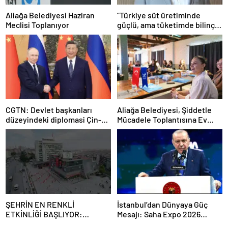
Aliağa Belediyesi Haziran
“Türkiye süt üretiminde
Meclisi Toplanıyor
güçlü, ama tüketimde bilinç
şart”
CGTN: Devlet başkanları
Aliağa Belediyesi, Şiddetle
düzeyindeki diplomasi Çin-
Mücadele Toplantısına Ev
Rusya arasındaki büyüyen
Sahipliği Yaptı
ortaklığı güçlendiriyor
ŞEHRİN EN RENKLİ
İstanbul’dan Dünyaya Güç
ETKİNLİĞİ BAŞLIYOR:
Mesajı: Saha Expo 2026
“SOKAK STİLİ GRAFFİTİ
Rekorlarla Kapılarını Kapattı