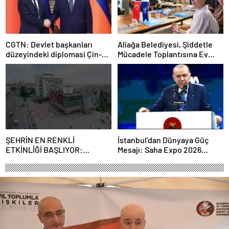
CGTN: Devlet başkanları
Aliağa Belediyesi, Şiddetle
düzeyindeki diplomasi Çin-
Mücadele Toplantısına Ev
Rusya arasındaki büyüyen
Sahipliği Yaptı
ortaklığı güçlendiriyor
ŞEHRİN EN RENKLİ
İstanbul’dan Dünyaya Güç
ETKİNLİĞİ BAŞLIYOR:
Mesajı: Saha Expo 2026
“SOKAK STİLİ GRAFFİTİ
Rekorlarla Kapılarını Kapattı
FESTİVALİ” HEYECANI
GAZİOSMANPAŞA’DA
YAŞANACAK