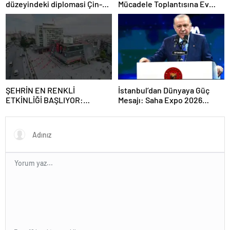
düzeyindeki diplomasi Çin-
Mücadele Toplantısına Ev
Rusya arasındaki büyüyen
Sahipliği Yaptı
ortaklığı güçlendiriyor
ŞEHRİN EN RENKLİ
İstanbul’dan Dünyaya Güç
ETKİNLİĞİ BAŞLIYOR:
Mesajı: Saha Expo 2026
“SOKAK STİLİ GRAFFİTİ
Rekorlarla Kapılarını Kapattı
FESTİVALİ” HEYECANI
GAZİOSMANPAŞA’DA
YAŞANACAK