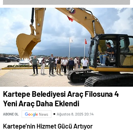
FESTİVALİ” HEYECANI
GAZİOSMANPAŞA’DA
YAŞANACAK
Kartepe Belediyesi Araç Filosuna 4
Yeni Araç Daha Eklendi
Ağustos 8, 2025 20:14
ABONE OL
News
Kartepe’nin Hizmet Gücü Artıyor