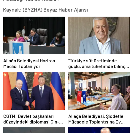
Kaynak: (BYZHA) Beyaz Haber Ajansı
Aliağa Belediyesi Haziran
“Türkiye süt üretiminde
Meclisi Toplanıyor
güçlü, ama tüketimde bilinç
şart”
CGTN: Devlet başkanları
Aliağa Belediyesi, Şiddetle
düzeyindeki diplomasi Çin-
Mücadele Toplantısına Ev
Rusya arasındaki büyüyen
Sahipliği Yaptı
ortaklığı güçlendiriyor