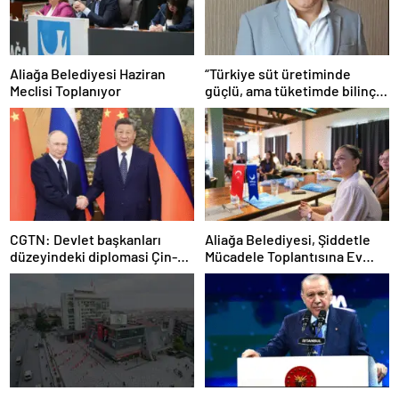
Aliağa Belediyesi Haziran
“Türkiye süt üretiminde
Meclisi Toplanıyor
güçlü, ama tüketimde bilinç
şart”
CGTN: Devlet başkanları
Aliağa Belediyesi, Şiddetle
düzeyindeki diplomasi Çin-
Mücadele Toplantısına Ev
Rusya arasındaki büyüyen
Sahipliği Yaptı
ortaklığı güçlendiriyor