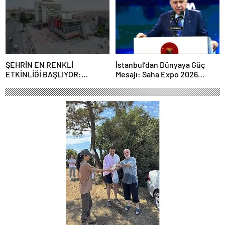
ŞEHRİN EN RENKLİ
İstanbul’dan Dünyaya Güç
ETKİNLİĞİ BAŞLIYOR:
Mesajı: Saha Expo 2026
“SOKAK STİLİ GRAFFİTİ
Rekorlarla Kapılarını Kapattı
FESTİVALİ” HEYECANI
GAZİOSMANPAŞA’DA
YAŞANACAK