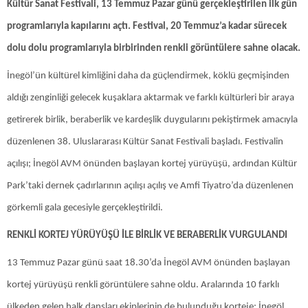
Kültür Sanat Festivali, 13 Temmuz Pazar günü gerçekleştirilen ilk gün
programlarıyla kapılarını açtı. Festival, 20 Temmuz’a kadar sürecek
dolu dolu programlarıyla birbirinden renkli görüntülere sahne olacak.
İnegöl’ün kültürel kimliğini daha da güçlendirmek, köklü geçmişinden
aldığı zenginliği gelecek kuşaklara aktarmak ve farklı kültürleri bir araya
getirerek birlik, beraberlik ve kardeşlik duygularını pekiştirmek amacıyla
düzenlenen 38. Uluslararası Kültür Sanat Festivali başladı. Festivalin
açılışı; İnegöl AVM önünden başlayan kortej yürüyüşü, ardından Kültür
Park’taki dernek çadırlarının açılışı açılış ve Amfi Tiyatro’da düzenlenen
görkemli gala gecesiyle gerçekleştirildi.
RENKLİ KORTEJ YÜRÜYÜŞÜ İLE BİRLİK VE BERABERLİK VURGULANDI
13 Temmuz Pazar günü saat 18.30’da İnegöl AVM önünden başlayan
kortej yürüyüşü renkli görüntülere sahne oldu. Aralarında 10 farklı
ülkeden gelen halk dansları ekiplerinin de bulunduğu korteje; İnegöl