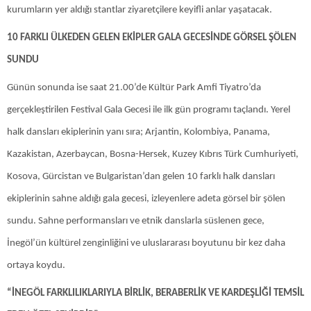
kurumların yer aldığı stantlar ziyaretçilere keyifli anlar yaşatacak.
10 FARKLI ÜLKEDEN GELEN EKİPLER GALA GECESİNDE GÖRSEL ŞÖLEN
SUNDU
Günün sonunda ise saat 21.00’de Kültür Park Amfi Tiyatro’da
gerçekleştirilen Festival Gala Gecesi ile ilk gün programı taçlandı. Yerel
halk dansları ekiplerinin yanı sıra; Arjantin, Kolombiya, Panama,
Kazakistan, Azerbaycan, Bosna-Hersek, Kuzey Kıbrıs Türk Cumhuriyeti,
Kosova, Gürcistan ve Bulgaristan’dan gelen 10 farklı halk dansları
ekiplerinin sahne aldığı gala gecesi, izleyenlere adeta görsel bir şölen
sundu. Sahne performansları ve etnik danslarla süslenen gece,
İnegöl’ün kültürel zenginliğini ve uluslararası boyutunu bir kez daha
ortaya koydu.
“İNEGÖL FARKLILIKLARIYLA BİRLİK, BERABERLİK VE KARDEŞLİĞİ TEMSİL