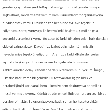
gündüz çalıştı. Aynı şekilde Kaymakamlığımız öncülüğünde Emniyet
Teşkilatımız, Jandarmamız ve tüm kamu kurumlarımız organizasyona
büyük destek verdi. Huzurlarınızda her birine ayrı ayrı teşekkür
ediyorum. Kortej yürüyüşü ile festivalimizi başlattık, şimdi de gala
gecemizi gerçekleştiriyoruz. Bu gece 10 farklı ülkeden gelen halk dansları
ekipleri sahne alacak. Davetimize icabet edip gelen tüm misafir
heyetlerimize teşekkür ediyorum. Aramızda farklı ülkelerden gelen
kıymetli başkan yardımcıları ve meclis üyeleri de bulunuyor.
Katılımlarından dolayı kendilerine de şükranlarımı sunuyorum. İnegöl,
ülkesine katkı veren bir şehirdir. Bu festival aracılığıyla birlik ve
beraberliğimizi koruyarak hem ülkemize hem de dünyaya önemli bir
mesaj vermiş oluyoruz. Çünkü bugün en çok ihtiyacımız olan şey; bir ve
beraber olmaktır. Bu organizasyona katkı sunan herkese teşekkür
ediyor, festivalimizin İnegöl’e ve tüm ülkemize hayırlı olmasını