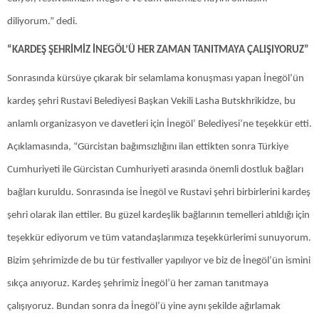
diliyorum.” dedi.
“KARDEŞ ŞEHRİMİZ İNEGÖL’Ü HER ZAMAN TANITMAYA ÇALIŞIYORUZ”
Sonrasında kürsüye çıkarak bir selamlama konuşması yapan İnegöl’ün
kardeş şehri Rustavi Belediyesi Başkan Vekili Lasha Butskhrikidze, bu
anlamlı organizasyon ve davetleri için İnegöl’ Belediyesi’ne teşekkür etti.
Açıklamasında, “Gürcistan bağımsızlığını ilan ettikten sonra Türkiye
Cumhuriyeti ile Gürcistan Cumhuriyeti arasında önemli dostluk bağları
bağları kuruldu. Sonrasında ise İnegöl ve Rustavi şehri birbirlerini kardeş
şehri olarak ilan ettiler. Bu güzel kardeşlik bağlarının temelleri atıldığı için
teşekkür ediyorum ve tüm vatandaşlarımıza teşekkürlerimi sunuyorum.
Bizim şehrimizde de bu tür festivaller yapılıyor ve biz de İnegöl’ün ismini
sıkça anıyoruz. Kardeş şehrimiz İnegöl’ü her zaman tanıtmaya
çalışıyoruz. Bundan sonra da İnegöl’ü yine aynı şekilde ağırlamak