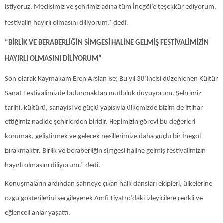
istiyoruz. Meclisimiz ve şehrimiz adına tüm İnegöl’e teşekkür ediyorum,
festivalin hayırlı olmasını diliyorum.” dedi.
“BİRLİK VE BERABERLİĞİN SİMGESİ HALİNE GELMİŞ FESTİVALİMİZİN
HAYIRLI OLMASINI DİLİYORUM”
Son olarak Kaymakam Eren Arslan ise; Bu yıl 38’incisi düzenlenen Kültür
Sanat Festivalimizde bulunmaktan mutluluk duyuyorum. Şehrimiz
tarihi, kültürü, sanayisi ve güçlü yapısıyla ülkemizde bizim de iftihar
ettiğimiz nadide şehirlerden biridir. Hepimizin görevi bu değerleri
korumak, geliştirmek ve gelecek nesillerimize daha güçlü bir İnegöl
bırakmaktır. Birlik ve beraberliğin simgesi haline gelmiş festivalimizin
hayırlı olmasını diliyorum.” dedi.
Konuşmaların ardından sahneye çıkan halk dansları ekipleri, ülkelerine
özgü gösterilerini sergileyerek Amfi Tiyatro’daki izleyicilere renkli ve
eğlenceli anlar yaşattı.