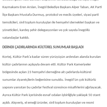
Kaymakamı Eren Arslan, İnegöl Belediye Başkanı Alper Taban, AK Parti
İlçe Başkanı Mustafa Durmuş, protokol ve meclis üyeleri, siyasi parti
temsilcileri, sivil toplum kuruluşları ile hemşehri dernekleri başkan ve
yöneticileri, kardeş şehir delegasyonları ve çok sayıda İnegöllü
vatandaşlar katıldı.
DERNEK ÇADIRLARINDA KÜLTÜREL SUNUMLAR BAŞLADI
Kortej, Kültür Park’a kadar süren yürüyüşün ardından alanda kurulan
kültür çadırlarının açılışıyla devam etti. Kültür Park Kameriyeler
bölgesinde açılan 23 hemşehri derneğine ait çadırlarda kültürel
sunumlar ziyaretçilerin beğenisine sunuldu. İnegöl’ün çok kültürlü
yapısını yansıtan bu çadırlar festival süresince misafirlerini ağırlayacak.
Ayrıca Kültür Park içerisinde esnaf odaları işbirliğiyle yaklaşık 50 stant
açıldı. Alışveriş, el emeği ürünler, sivil toplum kuruluşları ve resmi