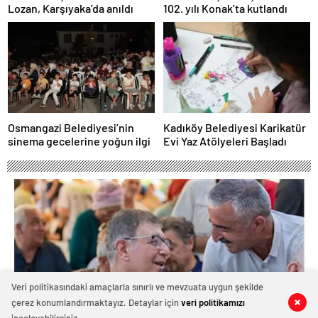
Lozan, Karşıyaka’da anıldı
102. yılı Konak’ta kutlandı
Osmangazi Belediyesi’nin
Kadıköy Belediyesi Karikatür
sinema gecelerine yoğun ilgi
Evi Yaz Atölyeleri Başladı
Veri politikasındaki amaçlarla sınırlı ve mevzuata uygun şekilde
çerez konumlandırmaktayız. Detaylar için
veri politikamızı
0
0
0
0
0
0
0
0
0
0
0
0