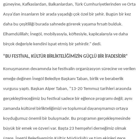
güneyine, Kafkaslardan, Balkanlardan, Türk Cumhuriyetlerinden ve Orta
Asya’dan insanların bir arada yaşadığı çok özel bir şehir. Bugün bir kez
daha bu çeşitliliği burada sahnede görerek yaşama fırsatı bulduk.
Elhamdülillah; İnegöl, mobilyasıyla, köftesiyle, kaplıcalarıyla ve daha
birçok değeriyle kendini ispat etmiş bir şehirdir.” dedi.
“BU FESTİVAL, KÜLTÜR BİRLİKTELİĞİMİZİN GÜÇLÜ BİR İFADESİDİR”
Konuşmasının devamında ise festivalin organizasyon sürecine ve verilen
emeğe değinen İnegöl Belediye Başkanı Taban, birlik ve beraberlik
vurgusu yaptı. Başkan Alper Taban, “13-20 Temmuz tarihleri arasında
gerçekleştireceğimiz bu festival sadece bir eğlence programı değil; aynı
zamanda kültürel birlikteliğimizi ve toplumsal dayanışmamızı ortaya
koyduğumuz önemli bir buluşmadır. Bu programın gerçekleşmesinde
büyük bir emek ve özveri var. Başta 23 hemşehri derneğimiz olmak
üzere, İnegöl Belediyemizin Kültür Müdürlüğü ve tüm ekipleri gece