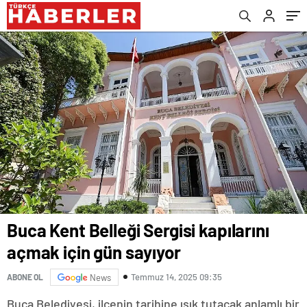
İzleyicilerle Buluşuyor!
Buca Kent Belleği Sergisi kapılarını
açmak için gün sayıyor
Temmuz 14, 2025 09:35
ABONE OL
News
Buca Belediyesi, ilçenin tarihine ışık tutacak anlamlı bir