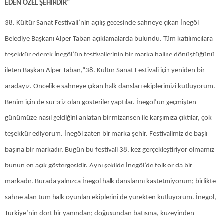
EDEN ÖZEL ŞEHİRDİR”
38. Kültür Sanat Festivali’nin açılış gecesinde sahneye çıkan İnegöl
Belediye Başkanı Alper Taban açıklamalarda bulundu. Tüm katılımcılara
teşekkür ederek İnegöl’ün festivallerinin bir marka haline dönüştüğünü
ileten Başkan Alper Taban,“38. Kültür Sanat Festivali için yeniden bir
aradayız. Öncelikle sahneye çıkan halk dansları ekiplerimizi kutluyorum.
Benim için de sürpriz olan gösteriler yaptılar. İnegöl’ün geçmişten
günümüze nasıl geldiğini anlatan bir mizansen ile karşımıza çıktılar, çok
teşekkür ediyorum. İnegöl zaten bir marka şehir. Festivalimiz de başlı
başına bir markadır. Bugün bu festivali 38. kez gerçekleştiriyor olmamız
bunun en açık göstergesidir. Aynı şekilde İnegöl’de folklor da bir
markadır. Burada yalnızca İnegöl halk danslarını kastetmiyorum; birlikte
sahne alan tüm halk oyunları ekiplerini de yürekten kutluyorum. İnegöl,
Türkiye’nin dört bir yanından; doğusundan batısına, kuzeyinden