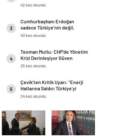
Günlük Hayatında
42 kez okundu
Değerlendirilmelidir”
Cumhurbaşkanı Erdoğan
sadece Türkiye’nin değil,
3
hepimizin lideri
40 kez okundu
Teoman Mutlu: CHP’de Yönetim
Krizi Derinleşiyor Güven
4
Erozyonu Artıyor
25 kez okundu
Çevik’ten Kritik Uyarı: “Enerji
Hatlarına Saldırı Türkiye’yi
5
Doğrudan Etkiler”
24 kez okundu