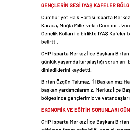
GENÇLERİN SESİ IYAŞ KAFELER BÖLG
Cumhuriyet Halk Partisi Isparta Merkez
Karaca, Muğla Milletvekili Cumhur Uzun,
Gençlik Kolları ile birlikte IYAŞ Kafele
belirtti.
CHP Isparta Merkez İlçe Başkanı Birta
günlük yaşamda karşılaştığı sorunları, 
dinlediklerini kaydetti.
Birtan Özgün Takmaz, “İl Başkanımız Ha
başkan yardımcılarımız, Merkez İlçe Başk
bölgesinde gençlerimiz ve vatandaşlarımı
EKONOMİK VE EĞİTİM SORUNLARI GÜ
CHP Isparta Merkez İlçe Başkanı Birtan
eğitimde fırsat eşitsizliği, sosyal yaşam