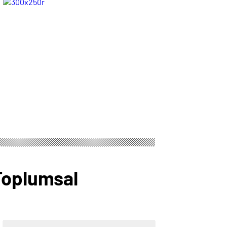
Dayanışmanın En
kalma mücadelesi
Güçlü Zamanıdır
veren esnafın
yaşadığı sıkıntılara
dikkat çekti
Toplumsal