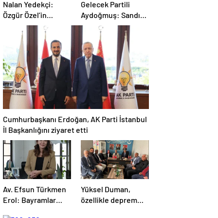
Nalan Yedekçi:
Gelecek Partili
Özgür Özel’in
Aydoğmuş: Sandık
Liderliğinde
geldiğinde
Mücadelemizi
vatandaş kararını
Sürdüreceğiz
net şekilde verecek
Cumhurbaşkanı Erdoğan, AK Parti İstanbul
İl Başkanlığını ziyaret etti
Av. Efsun Türkmen
Yüksel Duman,
Erol: Bayramlar
özellikle deprem
Kardeşlik ve
sonrası ayakta