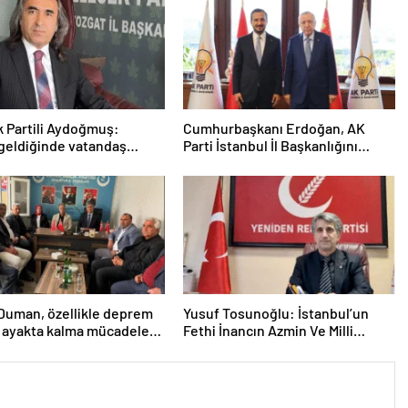
 Partili Aydoğmuş:
Cumhurbaşkanı Erdoğan, AK
geldiğinde vatandaş
Parti İstanbul İl Başkanlığını
ı net şekilde verecek
ziyaret etti
Duman, özellikle deprem
Yusuf Tosunoğlu: İstanbul’un
 ayakta kalma mücadelesi
Fethi İnancın Azmin Ve Milli
snafın yaşadığı sıkıntılara
Ruhun Zaferidir
çekti