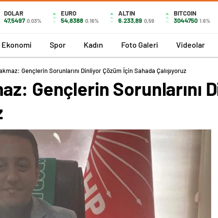
DOLAR
EURO
ALTIN
BITCOIN
47,5497
54,8388
6.233,89
3044750
0.03%
0.16%
0,59
1.6%
Ekonomi
Spor
Kadın
Foto Galeri
Videolar
akmaz: Gençlerin Sorunlarını Dinliyor Çözüm İçin Sahada Çalışıyoruz
z: Gençlerin Sorunlarını D
z