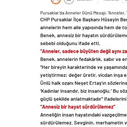
Pursaklar’da Anneler Günü Mesajı: “Anneler, 
CHP Pursaklar İlçe Başkanı Hüseyin Be
annelerin hem aile yapısında hem de top
Benek, annesiz bir hayatın sürdürülem
sebebi olduğunu ifade etti.
“Anneler, sadece büyüten değil aynı z
Benek, annelerin fedakârlık, sabır ve e
“Her bireyin karakterinde ve yaşamında
yetiştirmez; değer üretir, vicdan inşa 
Ünlü halk ozanı Neşet Ertaş’ın sözlerine
‘Kadınlar insandır, biz insanoğlu.’ Bu s
güçlü şekilde anlatmaktadır” ifadelerini 
“Annesiz bir hayat sürdürülemez”
Anneliğin insan hayatındaki vazgeçilme
sürdürülemez. Sevginin, merhametin ve 