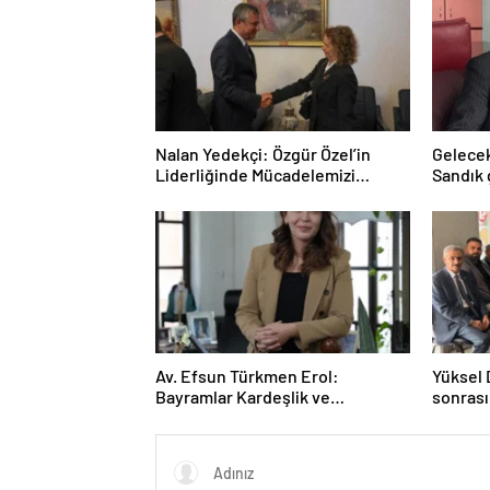
Nalan Yedekçi: Özgür Özel’in
Gelecek
Liderliğinde Mücadelemizi
Sandık 
Sürdüreceğiz
kararın
Av. Efsun Türkmen Erol:
Yüksel 
Bayramlar Kardeşlik ve
sonrası
Dayanışmanın En Güçlü
veren e
Zamanıdır
dikkat 