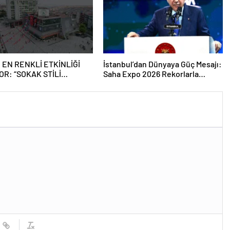
 EN RENKLİ ETKİNLİĞİ
İstanbul’dan Dünyaya Güç Mesajı:
OR: “SOKAK STİLİ
Saha Expo 2026 Rekorlarla
Tİ FESTİVALİ” HEYECANI
Kapılarını Kapattı
SMANPAŞA’DA YAŞANACAK