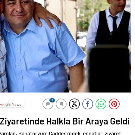
0
News
iyaretinde Halkla Bir Araya Geldi
arslan, Sanatoryum Caddesi’ndeki esnafları ziyaret