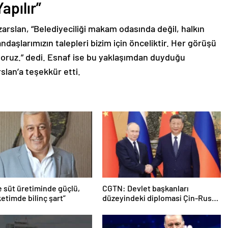
apılır”
arslan, “Belediyeciliği makam odasında değil, halkın
daşlarımızın talepleri bizim için önceliktir. Her görüşü
iyoruz.” dedi. Esnaf ise bu yaklaşımdan duyduğu
lan’a teşekkür etti.
e süt üretiminde güçlü,
CGTN: Devlet başkanları
etimde bilinç şart”
düzeyindeki diplomasi Çin-Rusya
arasındaki büyüyen ortaklığı
güçlendiriyor