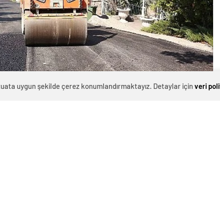
evzuata uygun şekilde çerez konumlandırmaktayız. Detaylar için
veri pol
0
News
maları Hız Kesmiyor
laşım konforunu artırmak için tam kaplama asfalt ve
leri Müdürlüğü ekipleri, Ağustos ayının ilk haftasında 4
çalışmalarını tamamladı.
di?