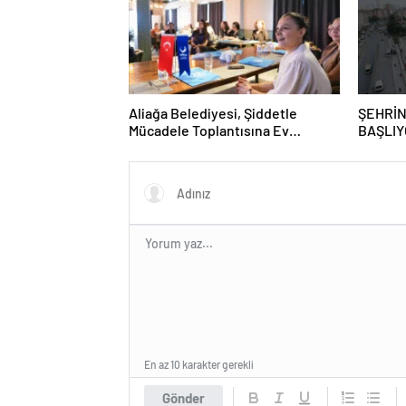
Aliağa Belediyesi, Şiddetle
ŞEHRİN
Mücadele Toplantısına Ev
BAŞLIY
Sahipliği Yaptı
GRAFFİ
GAZİO
En az 10 karakter gerekli
Gönder