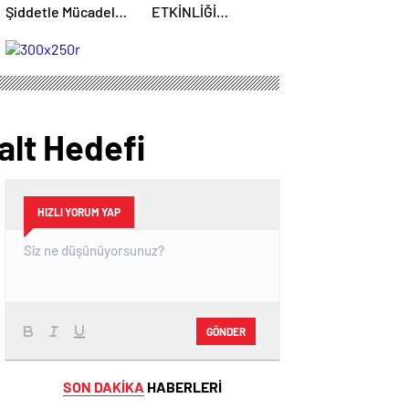
Şiddetle Mücadele
ETKİNLİĞİ
Toplantısına Ev
BAŞLIYOR: “SOKAK
Sahipliği Yaptı
STİLİ GRAFFİTİ
FESTİVALİ”
HEYECANI
GAZİOSMANPAŞA’DA
YAŞANACAK
alt Hedefi
HIZLI YORUM YAP
GÖNDER
SON DAKİKA
HABERLERİ