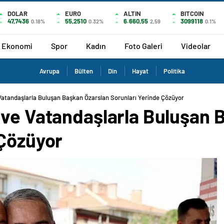
DOLAR
EURO
ALTIN
BITCOIN
47,7436
55,2510
6.660,55
3099118
0.18%
0.32%
2,59
0.1%
Ekonomi
Spor
Kadın
Foto Galeri
Videolar
Avrupa
Bülten
Din
Hayat
Politika
Vatandaşlarla Buluşan Başkan Özarslan Sorunları Yerinde Çözüyor
 ve Vatandaşlarla Buluşan 
 Çözüyor