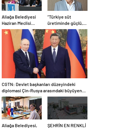
Aliağa Belediyesi
“Türkiye süt
Haziran Meclisi
üretiminde güçlü,
Toplanıyor
ama tüketimde
bilinç şart”
CGTN: Devlet başkanları düzeyindeki
diplomasi Çin-Rusya arasındaki büyüyen
ortaklığı güçlendiriyor
Aliağa Belediyesi,
ŞEHRİN EN RENKLİ