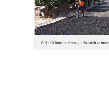
Veri politikasındaki amaçlarla sınırlı ve m
0
BEĞENDİM
ABONE OL
Çankaya’da Asfalt Çalış
Çankaya Belediyesi, ilçe genelindeki u
onarım çalışmalarını sürdürüyor. Fen İş
mahallede daha yeni asfalt ve kaldırım 
Hangi Sokaklar Yenilen