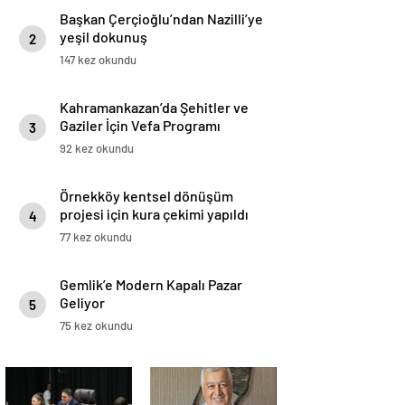
Başkan Çerçioğlu’ndan Nazilli’ye
yeşil dokunuş
2
147 kez okundu
Kahramankazan’da Şehitler ve
Gaziler İçin Vefa Programı
3
92 kez okundu
Örnekköy kentsel dönüşüm
projesi için kura çekimi yapıldı
4
77 kez okundu
Gemlik’e Modern Kapalı Pazar
Geliyor
5
75 kez okundu