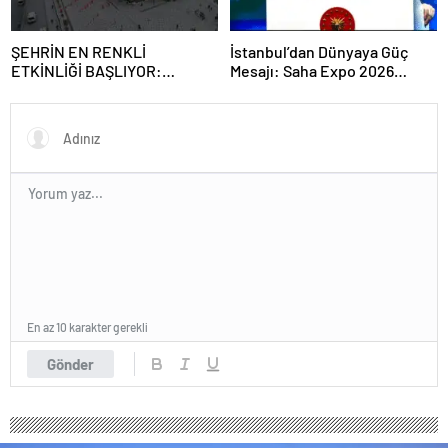
ŞEHRİN EN RENKLİ
İstanbul’dan Dünyaya Güç
ETKİNLİĞİ BAŞLIYOR:
Mesajı: Saha Expo 2026
“SOKAK STİLİ GRAFFİTİ
Rekorlarla Kapılarını Kapattı
FESTİVALİ” HEYECANI
GAZİOSMANPAŞA’DA
YAŞANACAK
En az 10 karakter gerekli
Gönder