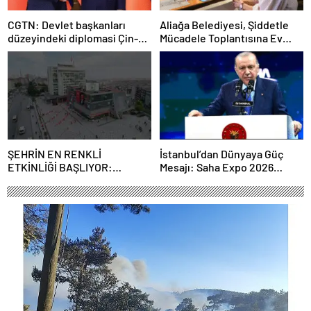
CGTN: Devlet başkanları
Aliağa Belediyesi, Şiddetle
düzeyindeki diplomasi Çin-
Mücadele Toplantısına Ev
Rusya arasındaki büyüyen
Sahipliği Yaptı
ortaklığı güçlendiriyor
ŞEHRİN EN RENKLİ
İstanbul’dan Dünyaya Güç
ETKİNLİĞİ BAŞLIYOR:
Mesajı: Saha Expo 2026
“SOKAK STİLİ GRAFFİTİ
Rekorlarla Kapılarını Kapattı
FESTİVALİ” HEYECANI
GAZİOSMANPAŞA’DA
YAŞANACAK