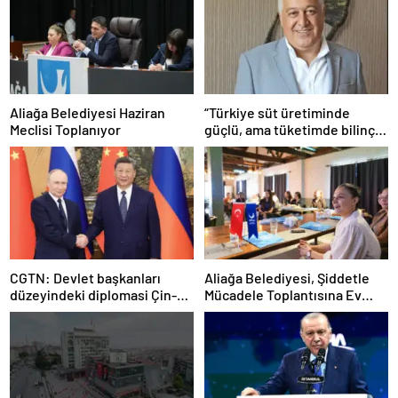
Aliağa Belediyesi Haziran
“Türkiye süt üretiminde
Meclisi Toplanıyor
güçlü, ama tüketimde bilinç
şart”
CGTN: Devlet başkanları
Aliağa Belediyesi, Şiddetle
düzeyindeki diplomasi Çin-
Mücadele Toplantısına Ev
Rusya arasındaki büyüyen
Sahipliği Yaptı
ortaklığı güçlendiriyor