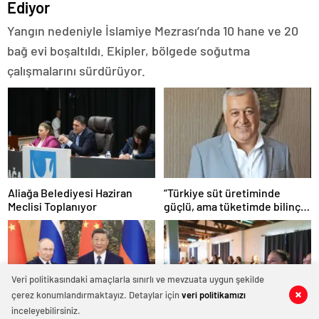
Ediyor
Yangın nedeniyle İslamiye Mezrası’nda 10 hane ve 20
bağ evi boşaltıldı. Ekipler, bölgede soğutma
çalışmalarını sürdürüyor.
Aliağa Belediyesi Haziran
“Türkiye süt üretiminde
Meclisi Toplanıyor
güçlü, ama tüketimde bilinç
şart”
Veri politikasındaki amaçlarla sınırlı ve mevzuata uygun şekilde
çerez konumlandırmaktayız. Detaylar için
veri politikamızı
0
0
0
0
0
0
inceleyebilirsiniz.