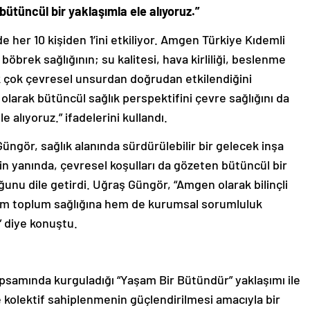
ütüncül bir yaklaşımla ele alıyoruz.”
 her 10 kişiden 1’ini etkiliyor. Amgen Türkiye Kıdemli
böbrek sağlığının; su kalitesi, hava kirliliği, beslenme
pek çok çevresel unsurdan doğrudan etkilendiğini
olarak bütüncül sağlık perspektifini çevre sağlığını da
le alıyoruz.” ifadelerini kullandı.
ngör, sağlık alanında sürdürülebilir bir gelecek inşa
nin yanında, çevresel koşulları da gözeten bütüncül bir
u dile getirdi. Uğraş Güngör, “Amgen olarak bilinçli
hem toplum sağlığına hem de kurumsal sorumluluk
” diye konuştu.
amında kurguladığı “Yaşam Bir Bütündür” yaklaşımı ile
 kolektif sahiplenmenin güçlendirilmesi amacıyla bir