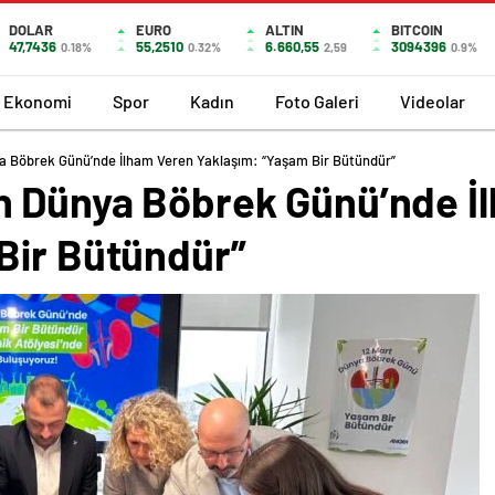
DOLAR
EURO
ALTIN
BITCOIN
47,7436
55,2510
6.660,55
3094396
0.18%
0.32%
2,59
0.9%
Ekonomi
Spor
Kadın
Foto Galeri
Videolar
a Böbrek Günü’nde İlham Veren Yaklaşım: “Yaşam Bir Bütündür”
n Dünya Böbrek Günü’nde İ
Bir Bütündür”