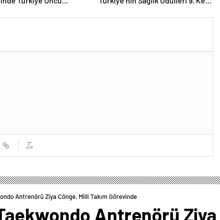
inde Türkiye Öncü
Türkiye’nin Sağlık Ödülleri 9. Kez
da
Sahiplerini Buluyor
ndo Antrenörü Ziya Cönge, Milli Takım Görevinde
aekwondo Antrenörü Ziya C