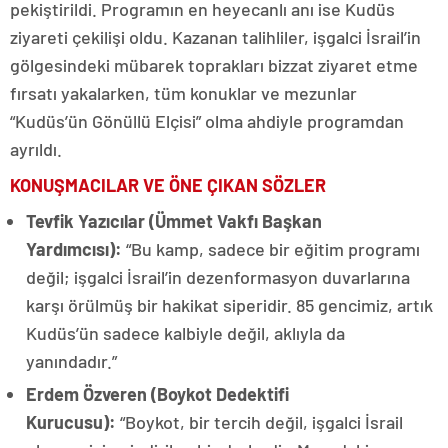
pekiştirildi. Programın en heyecanlı anı ise Kudüs
ziyareti çekilişi oldu. Kazanan talihliler, işgalci İsrail’in
gölgesindeki mübarek toprakları bizzat ziyaret etme
fırsatı yakalarken, tüm konuklar ve mezunlar
“Kudüs’ün Gönüllü Elçisi” olma ahdiyle programdan
ayrıldı.
KONUŞMACILAR VE ÖNE ÇIKAN SÖZLER
Tevfik Yazıcılar (Ümmet Vakfı Başkan
Yardımcısı):
“Bu kamp, sadece bir eğitim programı
değil; işgalci İsrail’in dezenformasyon duvarlarına
karşı örülmüş bir hakikat siperidir. 85 gencimiz, artık
Kudüs’ün sadece kalbiyle değil, aklıyla da
yanındadır.”
Erdem Özveren (Boykot Dedektifi
Kurucusu):
“Boykot, bir tercih değil, işgalci İsrail