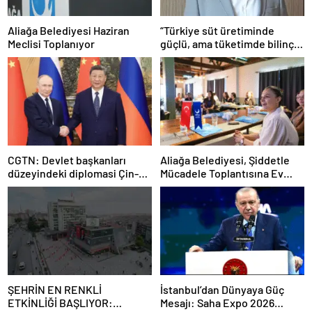
Aliağa Belediyesi Haziran
“Türkiye süt üretiminde
Meclisi Toplanıyor
güçlü, ama tüketimde bilinç
şart”
CGTN: Devlet başkanları
Aliağa Belediyesi, Şiddetle
düzeyindeki diplomasi Çin-
Mücadele Toplantısına Ev
Rusya arasındaki büyüyen
Sahipliği Yaptı
ortaklığı güçlendiriyor
ŞEHRİN EN RENKLİ
İstanbul’dan Dünyaya Güç
ETKİNLİĞİ BAŞLIYOR:
Mesajı: Saha Expo 2026