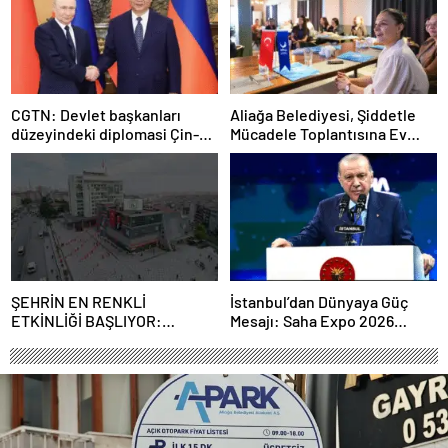
CGTN: Devlet başkanları
Aliağa Belediyesi, Şiddetle
düzeyindeki diplomasi Çin-
Mücadele Toplantısına Ev
Rusya arasındaki büyüyen
Sahipliği Yaptı
ortaklığı güçlendiriyor
ŞEHRİN EN RENKLİ
İstanbul’dan Dünyaya Güç
ETKİNLİĞİ BAŞLIYOR:
Mesajı: Saha Expo 2026
“SOKAK STİLİ GRAFFİTİ
Rekorlarla Kapılarını Kapattı
FESTİVALİ” HEYECANI
GAZİOSMANPAŞA’DA
YAŞANACAK