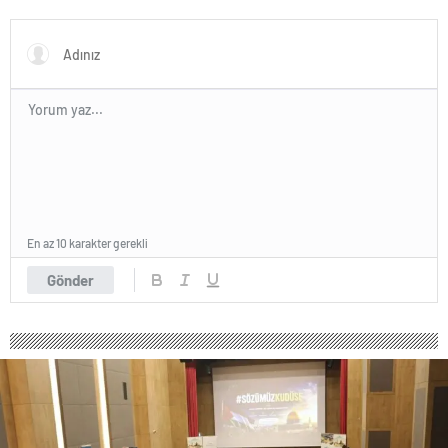
“SOKAK STİLİ GRAFFİTİ
Rekorlarla Kapılarını Kapattı
FESTİVALİ” HEYECANI
GAZİOSMANPAŞA’DA
YAŞANACAK
En az 10 karakter gerekli
Gönder