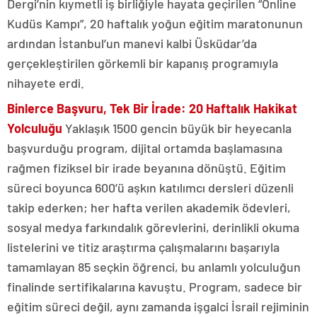
Dergi’nin kıymetli iş birliğiyle hayata geçirilen “Online
Kudüs Kampı”, 20 haftalık yoğun eğitim maratonunun
ardından İstanbul’un manevi kalbi Üsküdar’da
gerçekleştirilen görkemli bir kapanış programıyla
nihayete erdi.
Binlerce Başvuru, Tek Bir İrade: 20 Haftalık Hakikat
Yolculuğu
Yaklaşık 1500 gencin büyük bir heyecanla
başvurduğu program, dijital ortamda başlamasına
rağmen fiziksel bir irade beyanına dönüştü. Eğitim
süreci boyunca 600’ü aşkın katılımcı dersleri düzenli
takip ederken; her hafta verilen akademik ödevleri,
sosyal medya farkındalık görevlerini, derinlikli okuma
listelerini ve titiz araştırma çalışmalarını başarıyla
tamamlayan 85 seçkin öğrenci, bu anlamlı yolculuğun
finalinde sertifikalarına kavuştu. Program, sadece bir
eğitim süreci değil, aynı zamanda işgalci İsrail rejiminin