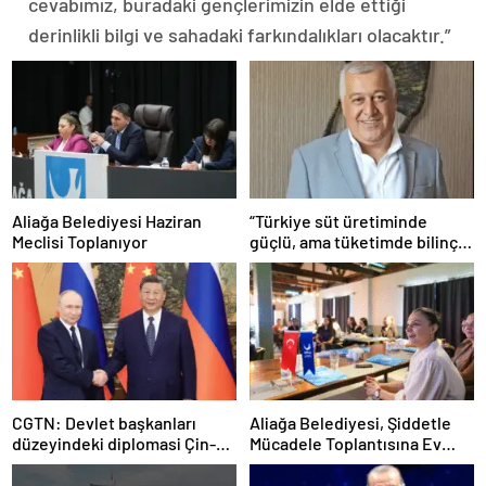
cevabımız, buradaki gençlerimizin elde ettiği
derinlikli bilgi ve sahadaki farkındalıkları olacaktır.”
Aliağa Belediyesi Haziran
“Türkiye süt üretiminde
Meclisi Toplanıyor
güçlü, ama tüketimde bilinç
şart”
CGTN: Devlet başkanları
Aliağa Belediyesi, Şiddetle
düzeyindeki diplomasi Çin-
Mücadele Toplantısına Ev
Rusya arasındaki büyüyen
Sahipliği Yaptı
ortaklığı güçlendiriyor