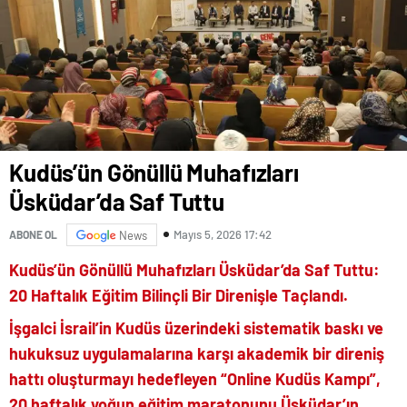
Kudüs’ün Gönüllü Muhafızları
Üsküdar’da Saf Tuttu
Mayıs 5, 2026 17:42
ABONE OL
News
Kudüs’ün Gönüllü Muhafızları Üsküdar’da Saf Tuttu:
20 Haftalık Eğitim Bilinçli Bir Direnişle Taçlandı.
İşgalci İsrail’in Kudüs üzerindeki sistematik baskı ve
hukuksuz uygulamalarına karşı akademik bir direniş
hattı oluşturmayı hedefleyen “Online Kudüs Kampı”,
20 haftalık yoğun eğitim maratonunu Üsküdar’ın