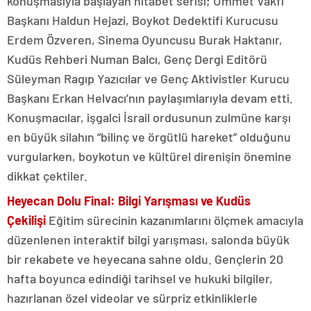
konuşmasıyla başlayan hitabet serisi; Ümmet Vakfı
Başkanı Haldun Hejazi, Boykot Dedektifi Kurucusu
Erdem Özveren, Sinema Oyuncusu Burak Haktanır,
Kudüs Rehberi Numan Balcı, Genç Dergi Editörü
Süleyman Ragıp Yazıcılar ve Genç Aktivistler Kurucu
Başkanı Erkan Helvacı’nın paylaşımlarıyla devam etti.
Konuşmacılar, işgalci İsrail ordusunun zulmüne karşı
en büyük silahın “bilinç ve örgütlü hareket” olduğunu
vurgularken, boykotun ve kültürel direnişin önemine
dikkat çektiler.
Heyecan Dolu Final: Bilgi Yarışması ve Kudüs
Çekilişi
Eğitim sürecinin kazanımlarını ölçmek amacıyla
düzenlenen interaktif bilgi yarışması, salonda büyük
bir rekabete ve heyecana sahne oldu. Gençlerin 20
hafta boyunca edindiği tarihsel ve hukuki bilgiler,
hazırlanan özel videolar ve sürpriz etkinliklerle