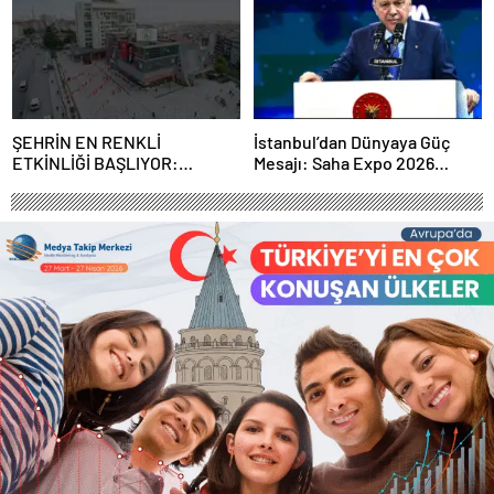
ŞEHRİN EN RENKLİ
İstanbul’dan Dünyaya Güç
ETKİNLİĞİ BAŞLIYOR:
Mesajı: Saha Expo 2026
“SOKAK STİLİ GRAFFİTİ
Rekorlarla Kapılarını Kapattı
FESTİVALİ” HEYECANI
GAZİOSMANPAŞA’DA
YAŞANACAK