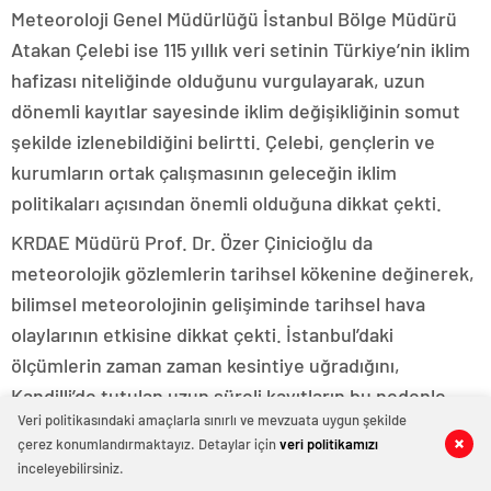
Meteoroloji Genel Müdürlüğü İstanbul Bölge Müdürü
Atakan Çelebi ise 115 yıllık veri setinin Türkiye’nin iklim
hafizası niteliğinde olduğunu vurgulayarak, uzun
dönemli kayıtlar sayesinde iklim değişikliğinin somut
şekilde izlenebildiğini belirtti. Çelebi, gençlerin ve
kurumların ortak çalışmasının geleceğin iklim
politikaları açısından önemli olduğuna dikkat çekti.
KRDAE Müdürü Prof. Dr. Özer Çinicioğlu da
meteorolojik gözlemlerin tarihsel kökenine değinerek,
bilimsel meteorolojinin gelişiminde tarihsel hava
olaylarının etkisine dikkat çekti. İstanbul’daki
ölçümlerin zaman zaman kesintiye uğradığını,
Kandilli’de tutulan uzun süreli kayıtların bu nedenle
Veri politikasındaki amaçlarla sınırlı ve mevzuata uygun şekilde
büyük önem taşıdığını belirten Çinicioğlu, bu verilerin
çerez konumlandırmaktayız. Detaylar için
veri politikamızı
0
0
0
0
0
0
0
0
0
0
yalnızca bir kurumun değil, toplumun ortak hafızası
inceleyebilirsiniz.
olduğunu ifade etti.