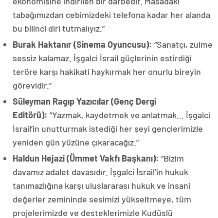
ekonomisine indirilen bir darbedir. Masadaki
tabağımızdan cebimizdeki telefona kadar her alanda
bu bilinci diri tutmalıyız.”
Burak Haktanır (Sinema Oyuncusu):
“Sanatçı, zulme
sessiz kalamaz. İşgalci İsrail güçlerinin estirdiği
teröre karşı hakikati haykırmak her onurlu bireyin
görevidir.”
Süleyman Ragıp Yazıcılar (Genç Dergi
Editörü):
“Yazmak, kaydetmek ve anlatmak… İşgalci
İsrail’in unutturmak istediği her şeyi gençlerimizle
yeniden gün yüzüne çıkaracağız.”
Haldun Hejazi (Ümmet Vakfı Başkanı):
“Bizim
davamız adalet davasıdır. İşgalci İsrail’in hukuk
tanımazlığına karşı uluslararası hukuk ve insani
değerler zemininde sesimizi yükseltmeye, tüm
projelerimizde ve desteklerimizle Kudüslü