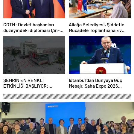
CGTN: Devlet başkanları
Aliağa Belediyesi, Şiddetle
düzeyindeki diplomasi Çin-
Mücadele Toplantısına Ev
Rusya arasındaki büyüyen
Sahipliği Yaptı
ortaklığı güçlendiriyor
ŞEHRİN EN RENKLİ
İstanbul’dan Dünyaya Güç
ETKİNLİĞİ BAŞLIYOR:
Mesajı: Saha Expo 2026
“SOKAK STİLİ GRAFFİTİ
Rekorlarla Kapılarını Kapattı
FESTİVALİ” HEYECANI
GAZİOSMANPAŞA’DA
YAŞANACAK