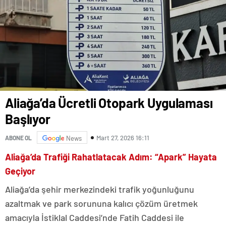
Aliağa’da Ücretli Otopark Uygulaması
Başlıyor
Mart 27, 2026 16:11
ABONE OL
News
Aliağa’da Trafiği Rahatlatacak Adım: “Apark” Hayata
Geçiyor
Aliağa’da şehir merkezindeki trafik yoğunluğunu
azaltmak ve park sorununa kalıcı çözüm üretmek
amacıyla İstiklal Caddesi’nde Fatih Caddesi ile