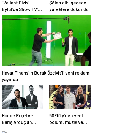
“Veliaht Dizisi
Şölen gibi gecede
Eylül’de Show TV’de
yüreklere dokundu
Yayınlanacak”
Hayat Finans’ın Burak Özçivit’li yeni reklamı
yayında
Hande Erçel ve
50Fifty’den yeni
Barış Arduç’un
bölüm: müzik ve
Başrollerinde Yer
magazin rüzgarı