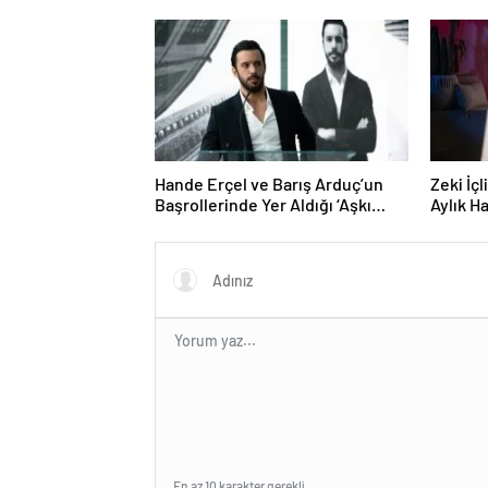
Hande Erçel ve Barış Arduç’un
Zeki İçl
Başrollerinde Yer Aldığı ‘Aşkı
Aylık H
Hatırla’ Dizisinin Tüm Bölümleri
Karşısı
Şimdi Disney+’ta Yayında!
En az 10 karakter gerekli