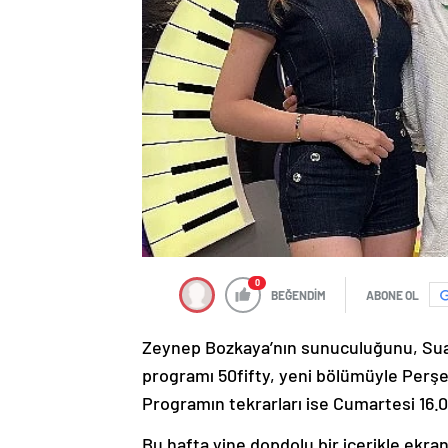
0
BEĞENDİM
ABONE OL
Zeynep Bozkaya’nın sunuculuğunu, Suat 
programı 50fifty, yeni bölümüyle Perşe
Programın tekrarları ise Cumartesi 16.0
Bu hafta yine dopdolu bir içerikle ekra