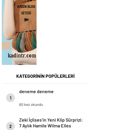
KATEGORİNİN POPÜLERLERİ
deneme deneme
1
60 kez okundu
Zeki İçlises’in Yeni Klip Sürprizi:
7 Aylık Hamile Wilma Elles
2