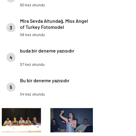
Kamera Karşısında!
60 kez okundu
Mira Sevda Altundağ, Miss Angel
of Turkey Fotomodel
3
Yarışmasının Birincisi Oldu
58 kez okundu
buda bir deneme yazısıdır
4
57 kez okundu
Bu bir deneme yazısıdır
5
54 kez okundu