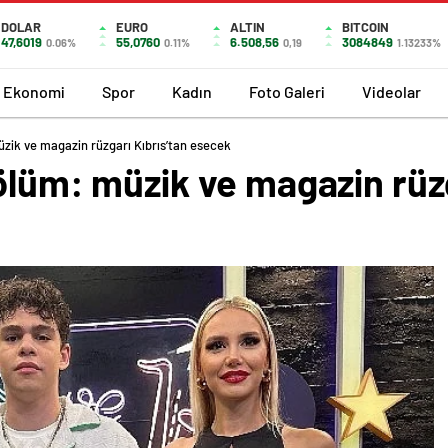
DOLAR
EURO
ALTIN
BITCOIN
47,6019
55,0760
6.508,56
3084849
0.06%
0.11%
0,19
1.13233%
Ekonomi
Spor
Kadın
Foto Galeri
Videolar
üzik ve magazin rüzgarı Kıbrıs’tan esecek
ölüm: müzik ve magazin rüzg