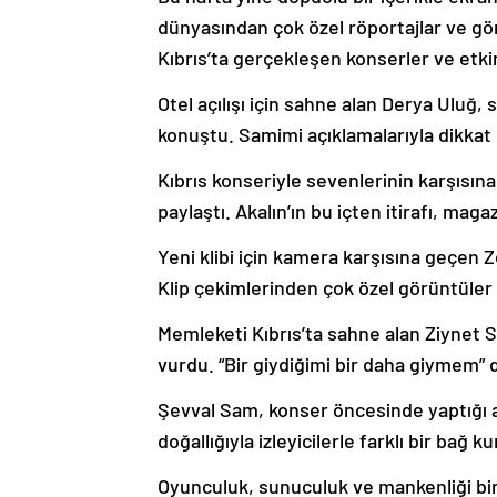
dünyasından çok özel röportajlar ve gö
Kıbrıs’ta gerçekleşen konserler ve etkin
Otel açılışı için sahne alan Derya Uluğ, 
konuştu. Samimi açıklamalarıyla dikkat 
Kıbrıs konseriyle sevenlerinin karşısına
paylaştı. Akalın’ın bu içten itirafı, m
Yeni klibi için kamera karşısına geçen Ze
Klip çekimlerinden çok özel görüntüler
Memleketi Kıbrıs’ta sahne alan Ziynet S
vurdu. “Bir giydiğimi bir daha giymem” d
Şevval Sam, konser öncesinde yaptığı a
doğallığıyla izleyicilerle farklı bir bağ k
Oyunculuk, sunuculuk ve mankenliği bi