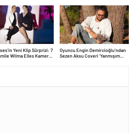
ises’in Yeni Klip Sürprizi: 7
Oyuncu Engin Demircioğlu’ndan
amile Wilma Elles Kamera
Sezen Aksu Coveri ‘Yanmışım
nda!
Sönmüşüm Ben’