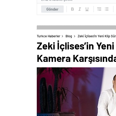
Gönder
Turkce Haberler
Blog
Zeki İçlises’in Yeni Klip S
Zeki İçlises’in Yen
Kamera Karşısınd