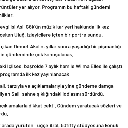
rüntüler yer alıyor. Programın bu haftaki gündemi
likler.
sevgilisi Asil Gök’ün müzik kariyeri hakkında ilk kez
çeken Uluğ, izleyicilere içten bir portre sundu.
 çıkan Demet Akalın, yıllar sonra yaşadığı bir pişmanlığı
agazin gündeminde çok konuşulacak.
ki İçlises, başrolde 7 aylık hamile Wilma Elles ile çalıştı.
 programda ilk kez yayınlanacak.
ali, tarzıyla ve açıklamalarıyla yine gündeme damga
iyen Sali, sahne şıklığındaki iddiasını sürdürdü.
çıklamalarla dikkat çekti. Gündem yaratacak sözleri ve
urdu.
r arada yürüten Tuğçe Aral, 50fifty stüdyosuna konuk