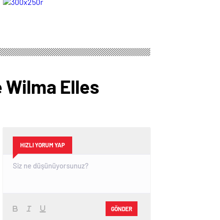
Aldığı ‘Aşkı Hatırla’
Kıbrıs’tan esecek
Dizisinin Tüm
Bölümleri Şimdi
Disney+’ta Yayında!
le Wilma Elles
HIZLI YORUM YAP
GÖNDER