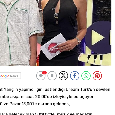
0
News
Yanç’ın yapımcılığını üstlendiği Dream Türk’ün sevilen
mbe akşamı saat 20.00’de izleyiciyle buluşuyor.
0 ve Pazar 13.00’te ekrana gelecek.
nlara gelecek olan 50fifty’de, müzik ve magazin