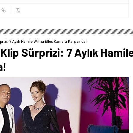
ürprizi: 7 Aylık Hamile Wilma Elles Kamera Karşısında!
i Klip Sürprizi: 7 Aylık Hami
a!