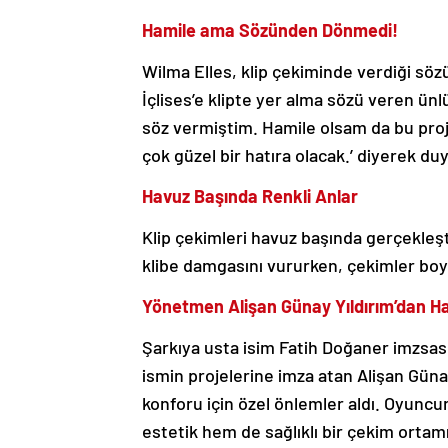
Hamile ama Sözünden Dönmedi!
Wilma Elles, klip çekiminde verdiği sözü 
İçlises’e klipte yer alma sözü veren ün
söz vermiştim. Hamile olsam da bu pro
çok güzel bir hatıra olacak.’ diyerek duyg
Havuz Başında Renkli Anlar
Klip çekimleri havuz başında gerçekleşti
klibe damgasını vururken, çekimler boyu
Yönetmen Alişan Günay Yıldırım’dan H
Şarkıya usta isim Fatih Doğaner imzsas
ismin projelerine imza atan Alişan Günay
konforu için özel önlemler aldı. Oyuncun
estetik hem de sağlıklı bir çekim ortamı