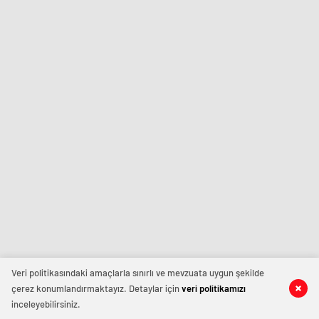
Veri politikasındaki amaçlarla sınırlı ve mevzuata uygun şekilde
çerez konumlandırmaktayız. Detaylar için
veri politikamızı
inceleyebilirsiniz.