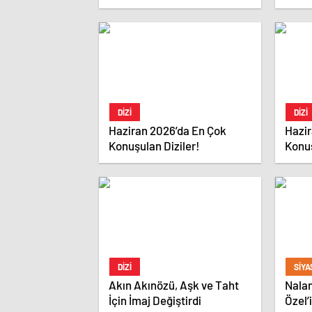
Kadıköy Salsa Kursları
Şant
DIZI
DIZI
Haziran 2026’da En Çok
Hazir
Konuşulan Diziler!
Konuş
DIZI
SIYA
Akın Akınözü, Aşk ve Taht
Nala
İçin İmaj Değiştirdi
Özel’