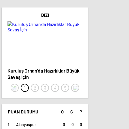
DIZI
Kuruluş Orhan’da Hazırlıklar Büyük
Bereketli Topraklar Di
Savaş İçin
Set Başlattı
PUAN DURUMU
O
G
P
0
0
0
Alanyaspor