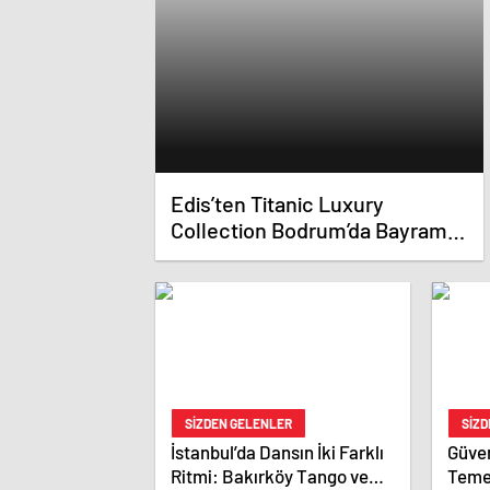
Edis’ten Titanic Luxury
Collection Bodrum’da Bayram
Gecesine Damga Vuran
Performans
SIZDEN GELENLER
SIZ
İstanbul’da Dansın İki Farklı
Güven
Ritmi: Bakırköy Tango ve
Temel