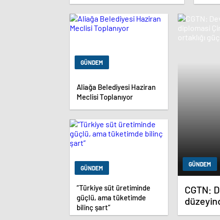
Müca
GÜNDEM
Aliağa Belediyesi Haziran
Meclisi Toplanıyor
GÜNDEM
GÜNDEM
“Türkiye süt üretiminde
CGTN: De
güçlü, ama tüketimde
düzeyind
bilinç şart”
Rusya a