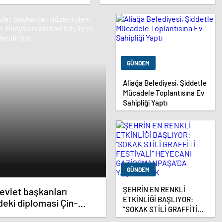
delemizi Sürdüreceğiz
kararını net şekilde verecek
GÜNDEM
Aliağa Belediyesi, Şiddetle
Mücadele Toplantısına Ev
Sahipliği Yaptı
GÜNDEM
ŞEHRİN EN RENKLİ
vlet başkanları
ETKİNLİĞİ BAŞLIYOR:
eki diplomasi Çin-
“SOKAK STİLİ GRAFFİTİ
rasındaki büyüyen
FESTİVALİ” HEYECANI