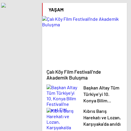
ı güçlendiriyor
GAZİOSMANPAŞA’DA
YAŞAM
YAŞANACAK
Çalı Köy Film Festivali’nde
Akademik Buluşma
Başkan Altay Tüm
Türkiye’yi 10.
Konya Bilim
Festivali’ne Davet
Kıbrıs Barış
Etti
Harekatı ve Lozan,
Karşıyaka’da anıldı