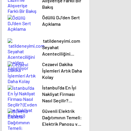
Alışverişe Farklı Bir
Bakış
Ödüllü DJ’den Sert
Açıklama
tatildeneyimi.com
Seyahat
Acenteciliğini
Yeniden Tanımlıyor
Cezaevi Dakika
İşlemleri Artık Daha
Kolay
İstanbul’da En İyi
Nakliyat Firması
Nasıl Seçilir?
(Evden Eve Nakliyat
Güvenli Elektrik
Rehberi)
Dağıtımının Temeli:
Elektrik Panosu ve
Şantiye Panosu