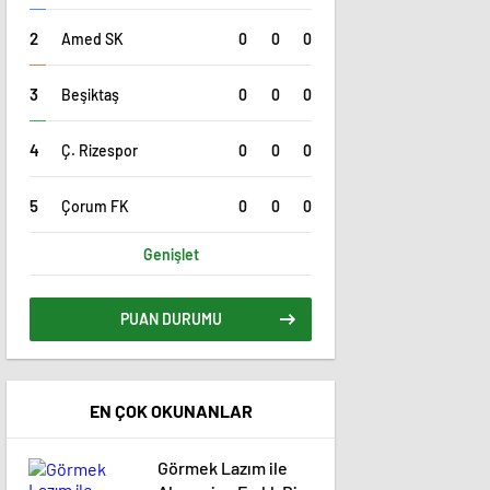
0
0
0
Amed SK
0
0
0
Beşiktaş
0
0
0
Ç. Rizespor
0
0
0
Çorum FK
Genişlet
PUAN DURUMU
EN ÇOK OKUNANLAR
Görmek Lazım ile