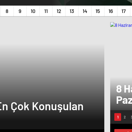
8 H
Paz
En Çok Konuşulan
Hazi
Son
Dizil