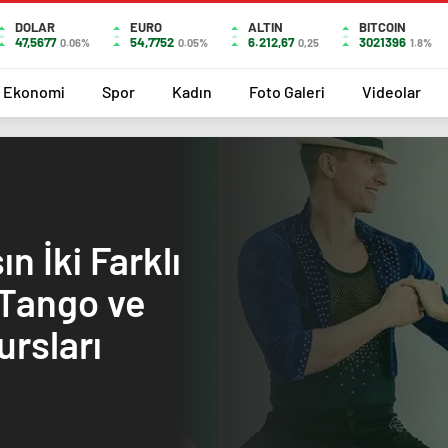
DOLAR
EURO
ALTIN
BITCOIN
47,5677
54,7752
6.212,67
3021396
0.06%
0.05%
0,25
1.8%
Ekonomi
Spor
Kadın
Foto Galeri
Videolar
n İki Farklı
 Tango ve
ursları