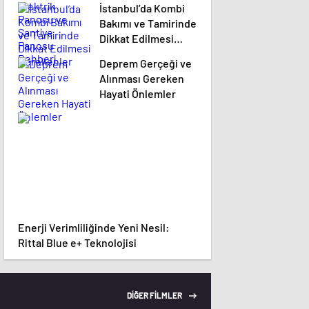
İstanbul’da Kombi
Rehberi
Bakımı ve Tamirinde
Dikkat Edilmesi
Gerekenler
Deprem Gerçeği ve
Alınması Gereken
Hayati Önlemler
Enerji Verimliliğinde Yeni Nesil:
Rittal Blue e+ Teknolojisi
DİĞER FİLMLER