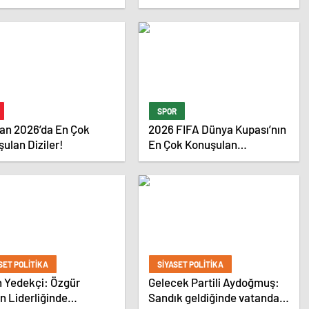
iye Panosu Rehberi
Dolarlık Yatırım Aldı
SPOR
an 2026’da En Çok
2026 FIFA Dünya Kupası’nın
ulan Diziler!
En Çok Konuşulan
Oyuncuları belli oldu!
SET POLITIKA
SIYASET POLITIKA
n Yedekçi: Özgür
Gelecek Partili Aydoğmuş:
in Liderliğinde
Sandık geldiğinde vatandaş